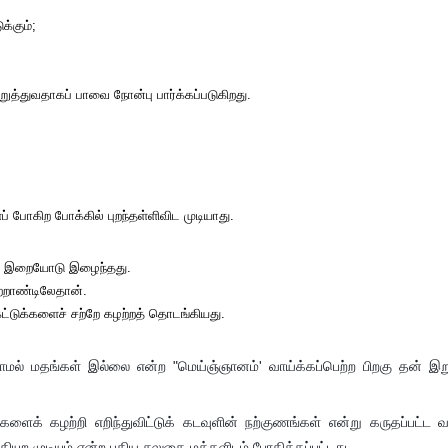
க்கும்;
ிறுத்துவதாகப் பாவை நோன்பு பார்க்கப்படுகிறது.
் போகிற போக்கில் புறந்தள்ளிவிட முடியாது.
ான் இறையோடு இழைந்தது.
ற்றாண்டிலேதான்.
ட்டுக்களைச் சற்றே கழற்றத் தொடங்கியது.
ாமல் மதங்கள் இல்லை என்ற "மெய்ஞ்ஞானம்' வாய்க்கப்பெற்ற பிறகு தன் இற
ளைக் கழற்றி எறிந்துவிட்டுக் கடவுளின் நற்குணங்கள் என்று கருதப்பட்ட வ
யுற முடியும் என்ற புதிய சலுகை மக்களிடம் போதிக்கப்பட்டது.