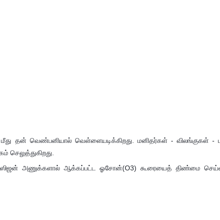
ீது தன் வெண்பனியால் வெள்ளையடிக்கிறது. மனிதர்கள் - விலங்குகள் -
கம் செலுத்துகிறது.
க்ஸிஜன் அணுக்களால் ஆக்கப்பட்ட ஓசோன்(O3) கூரையைத் திண்மை செய்