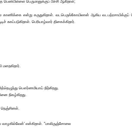
ந்த பெண்பிள்ளை பெருமானுக்குப் பிச்சி ஆகிறாள்;
 காணிக்கை என்று கருதுகிறாள். வடபெருங்கோயிலான் ஆகிய வடபத்ரசாயிக்குப் ப
 சுகப்படுகிறாள். பெரியாழ்வார் திகைக்கிறார்.
ி மறைகிறார்.
ளித்தெழுந்து பௌர்ணமியாய் நிற்கிறது.
ினை நிகழ்கிறது.
த நெஞ்சினள்.
ல் வாழகில்லேன்' என்கிறாள். "மாலிருஞ்சோலை