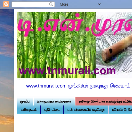
www.tnmurali.com மூங்கிலில் நுழைந்து இசையாய் 
முகப்பு
பாலகுமாரன் கவிதைகள்
தமிழை ஆண்டாள் வைரமுத்து கட்டு
கவிதைகள்
புதிர் விடை
என் கற்பனையில் வடிவேலு
புரோகிதரே ப