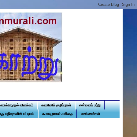
கணக்கிடுதல் விளக்கம்
கணினிக் குறிப்புகள்
என்னைப் பற்றி
து பதிவுகளின் பட்டியல்
கமலஹாசன் கவிதை
எண்ணங்கள்