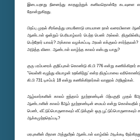
இடையறாது நினைந்து காதலுற்றுக் கனிவதொன்றே கடவுளை எட்
தோன்றுகிறது.
பிறப்பு முதல் சீரங்கத்து மாயனோடு மாயமான நாள் வரையிலான ஆண்
ஆண்டாள் ஒன்றும் பெரியாழ்வார் பெற்ற பெண் அல்லள். திருவில்லிப
பெற்றோர் யாவர்? அக்கால வழக்கப்படி அவள் எக்குலம் சார்ந்தவள்?
அடுத்த வினா. ஆண்டாள் வாழ்ந்த காலம் என்பது யாது?
குரு பரம்பரைக் குறிப்புகள் கொண்டு கி.பி 776 என்று கணிக்கிறார்
"வெள்ளி எழுந்து வியாழன் உறங்கிற்று' என்ற திருப்பாவை வரிகொண்
கி.பி 731 டிசம்பர் 18 என்று கணிக்கிறார்கள் வானூல் அறிஞர்கள்.
ஆழ்வார்களின் காலம் ஐந்தாம் நூற்றாண்டின் பிற்பகுதி முதல் 
ஆண்டாளின் காலம் 8ஆம் நூற்றாண்டின் மையம் என்று கொள்வதில்
பெண், வீட்டுப்பொருளாகவும் வீட்டுக்குள் ஒரு பூட்டுப்பொருளாகவும்
ஆக்கமுற்றதெப்படி?
மரபுகளின் மீதான அத்துமீறல் ஆண்டாள் வாழ்வில் அடிக்கடி நேர்கிறத