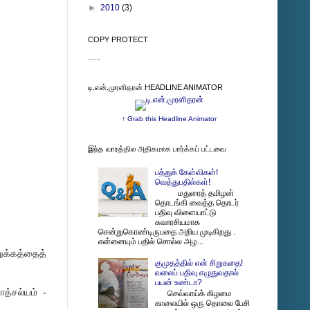
►
2010
(3)
COPY PROTECT
......
டி.என்.முரளிதரன் HEADLINE ANIMATOR
↑ Grab this Headline Animator
இந்த வாரத்தில அதிகமாக பார்க்கப் பட்டவை
பத்துக் கேள்விகள்!
வெத்துபதில்கள்!
மதுரைத் தமிழன்
தொடங்கி வைத்த தொடர்
பதிவு விளையாட்டு
சுவாரசியமாக
சென்றுகொண்டிருபதை அறிய முடிகிறது .
என்னையும் பதில் சொல்ல அழ...
ுக்கத்தைத்
குமுதத்தில் என் சிறுகதை!
வலைப் பதிவு எழுதுவதால்
பயன் உண்டா?
ாத்சல்யம் -
செவ்வாய்க் கிழமை
காலையில் ஒரு தொலை பேசி