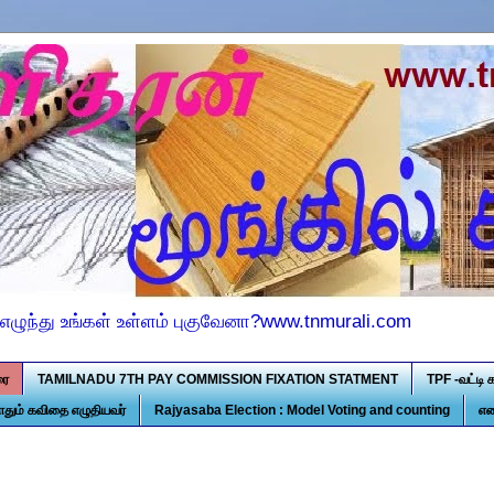
எழுந்து உங்கள் உள்ளம் புகுவேனா?www.tnmurali.com
ரை
TAMILNADU 7TH PAY COMMISSION FIXATION STATMENT
TPF -வட்டி 
ோதும் கவிதை எழுதியவர்
Rajyasaba Election : Model Voting and counting
என