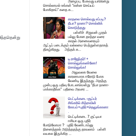
அழைப்பு. பேசுவது யாரென்று
சொல்லாமல் உங்கள் "என்ன செய்யப்
போகிறாய்" கதை க...
காதலை சொல்வது எப்படி?
நீயா? நானா? சொல்லிக்
கொடுத்தது
பள்ளிச் சிறுவன் முதல்
பல்லு போன தாத்தா வரை
ிந்ததென்று
காதல் அனைவரையும்
ஆட்டிப் படைக்கும் வல்லமை பெற்றுள்ளதாகத்
திகழ்கிறது. அந்தக் க...
டி.ராஜேந்தர்! +
சொல்லுங்கண்ணே!
சொல்லுங்க!
அலுவலக வேலை
காரணமாக ஈரோடு போக
வேண்டி இருந்தது. அதற்கு
முன்பு ஒரு பதிவு போடலாமென்று "நீயா நானா-
பாக்காதீங்க" பதிவை அவசர ...
பெட்டிக்கடை-சூப்பர்
சிங்கரில் சித்ராவின்
கோபம்+புதிர்+தெலுங்கானா
.
பெட்டிக்கடை 7 குட்டியா
ஈசியா ஒரு புதிர்
போடுவோமா ? புதிர் வேண்டாம்னு
நினைத்தால் அடுத்ததற்கு தாவலாம் பள்ளி
வயசுல இருக்கிற ...