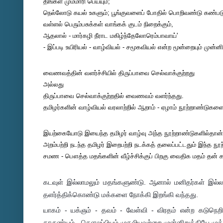
திங்கள் மும்மாரி பெய்யும்;
நெல்லோடு கயல் உகளும்; பூங்குவளைப் போதில் பொறிவண்டு கண்படு
வள்ளல் பெரும்பசுக்கள் வாங்கக் குடம் நிறைக்கும்,
ஆதலால் - மார்கழி நீராட மகிழ்ந்தேலோரெம்பாவாய்'
- இப்படி உயிரியல் - வாழ்வியல் - சமூகவியல் என்ற மூன்றையும் முன்ன
வைணவத்தின் வளர்ச்சியில் திருப்பாவை செல்வாக்குற்றது
அல்லது
திருப்பாவை செல்வாக்குற்றதில் வைணவம் வளர்ந்தது.
தமிழர்களின் வாழ்வியல் வரலாற்றில் ஆறாம் - ஏழாம் நூற்றாண்டுகளைப
இயற்கையோடு இயைந்த தமிழர் வாழ்வு அந்த நூற்றாண்டுகளில்த
அறம்பற்றி நடந்த தமிழர் இறைபற்றி நடக்கத் தலைப்பட்டதும் இந்த நூ
சமண - பௌத்த மதங்களின் வீழ்ச்சிக்குப் பிறகு வைதிக மதம் தன் க
கடவுள் இல்லாமலும் மதங்களுண்டு. ஆனால் மனிதர்கள் இல்ல
தளர்த்திக்கொண்டு மக்களை நோக்கி இறங்கி வந்தது.
யாகம் - யக்ஞம் - தவம் - வேள்வி - விரதம் என்ற கடுநெறிக
காருண்யம் - சௌலப்பியம் முதலியவற்றை முன்னிறுத்தியே முக்தி