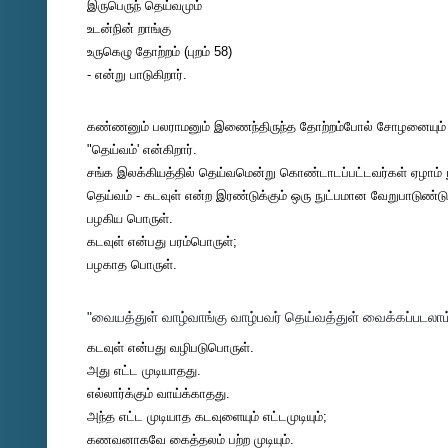
இருபெருந் தெய்வமும்
உடன்நின் றாங்கு
உருகெழு தோற்றம் (புறம் 58)
- என்று பாடுகிறார்.
கண்ணனும் பலராமனும் இணைந்திருந்த தோற்றம்போல் சோழனையும் பா
"தெய்வம்' என்கிறார்.
சங்க இலக்கியத்தில் தெய்வமென்று கொண்டாடப்பட்டவர்கள் ஏழாம் நூற
தெய்வம் - கடவுள் என்ற இரண்டுக்கும் ஒரு நுட்பமான வேறுபாடுண்ட
பழகிய பொருள்.
கடவுள் என்பது பரம்பொருள்;
பழகாத பொருள்.
"வையத்துள் வாழ்வாங்கு வாழ்பவர் தெய்வத்துள் வைக்கப்படலாம
கடவுள் என்பது வழிபடுபொருள்.
அது எட்ட முடியாதது.
எல்லார்க்கும் வாய்க்காதது.
அந்த எட்ட முடியாத கடவுளையும் எட்டமுடியும்;
கணவனாகவே கைத்தலம் பற்ற முடியும்.