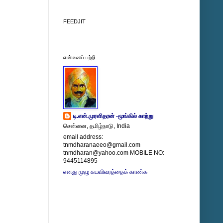
FEEDJIT
என்னைப் பற்றி
டி.என்.முரளிதரன் -மூங்கில் காற்று
சென்னை, தமிழ்நாடு, India
email address:
tnmdharanaeeo@gmail.com
tnmdharan@yahoo.com MOBILE NO:
9445114895
எனது முழு சுயவிவரத்தைக் காண்க