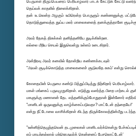
பெருமாள் திருப்பெயரைப் பெரியாழ்வார் பாடக் கேட்டுக் கேட்டு வளர்
தெய்வக் காதலில் திளைக்கிறாள்.
தன் உடலென்ற அழகும் உயிரென்ற பொருளும் கண்ணனுக்கு மட்டுமே
தொடுத்துவைத்த துய்ய மலர் மாலைகளைத் தனக்குத்தானே சூடிச்சூடிச்
அவர் தேகத் திசுக்கள் தனித்தனியே துடிக்கின்றன.
எல்லை மீறிய செயல் இதுவென்று உள்ளம் உடைகிறார்.
அன்றிரவு அவர் கனவில் தோன்றிய கண்ணக்கடவுள்
"அவள் சூடிக்கொடுத்த மாலைகளைச் சூடுவதே சுகம்' என்று சொல்ல
கோதையின் பெருமை கண்டு பித்துப்பிடித்து நிற்கிறார் பெரியாழ்வார்.
மகள் மங்கைப் பருவமுறுகிறாள். எடுத்து வளர்த்த பிறை பாற்கடல் கு
மகளுக்கு மணாளன் தேட எத்தனிக்கும்போதுதான் இன்னோர் எதிர்வ
"மானிடன் ஒருவனுக்கு வாழ்க்கைப்படுவதா? மாட்டேன் தந்தையே!'
என்று நீட்டோலை வாசிக்கிறாள் கிடந்த திருக்கோலத்தின்மீது படர்ந்
"உன்னித்தெழுந்தவென் தடமுலைகள் மானிடவர்க்கென்று பேச்சுப்படி
எம் மாயற்கல்லால் மற்றொருவர்க் கென்னைப் பேசலொட்டேன்'