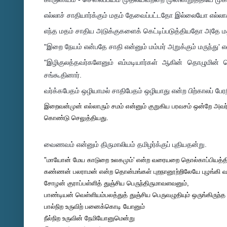
எல்லாச் சாதியார்க்கும் மதம் தேவைப்பட்டதோ இல்லையோ எல்லாச்
எந்த மதம் சாதிய அடுக்குகளைக் கெட்டிப்படுத்தியதோ அதே ம
"இறை நேயம் என்பதே சாதி என்னும் மம்மர் அறுக்கும் மருந்து'
"இழிகுலத்தவர்களேனும் எம்மடியார்கள் ஆகின் தொழுமின் 
சங்கூதினார்.
வர்க்கபேதம் ஒழியாமல் சாதிபேதம் ஒழியாது என்ற பிற்காலப் பே
இறைவன்முன் எல்லாரும் சமம் என்னும் குறுகிய பரவசம் ஒன்றே அவர
கொண்டு செலுத்தியது.
வைணவம் என்னும் திருமாலியம் தமிழர்க்குப் புதியதன்று.
"மாயோன் மேய காடுறை உலகமும்' என்ற வரையறை தொல்காப்பியத்தில
கண்ணன் பலராமன் என்ற தொன்மங்கள் புறநானூற்றிலேயே புழங்கி வந
சோழன் குராப்பள்ளித் துஞ்சிய பெருந்திருமாவளவனும்,
பாண்டியன் வெள்ளியம்பலத்துத் துஞ்சிய பெருவழுதியும் ஒருங்கிருந
பால்நிற உருவிற் பனைக்கொடி யோனும்
நீல்நிற உருவின் நேமியோனுமென்று