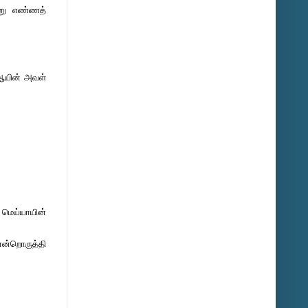
்று எண்ணத்
. ஆயின் அவள்
 மெய்யாயின்
 என்றொருத்தி