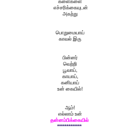
களைகளை
எச்சரிக்கையுடன்
அகற்று
பொறுமையாய்
காவல் இரு
பின்னர்
வெற்றி
பூவாய்,
காயாய்,
கனியாய்
உன் கையில்!
ஆம்!
எல்லாம் உன்
தன்னம்பிக்கையில்
*************