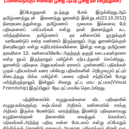
(அனைவருக்கும் சரஸ்வதி பூஜை ஆய்த பூஜை நல வாழ்த்துகள்)
இப்போதுதான் நடந்தது போல் இருக்கிறது.ஆம்
தமிழ்மணத்துடன் இணைந்து ஓராண்டு இன்றுடன்(23.10.2012)
நிறைவடைந்துள்ளது. தமிழ்மணம் மூலமாக இவ்வளவு பேர்
பதிவுகளைப் பார்ப்பார்கள் என்று நான் நினைத்துக் கூட
பார்த்ததில்லை. தமிழ்மணம் தர வரிசையில் நூறுக்குள்
வரவேண்டும் என்ற எண்ணம் இருந்தாலும் அது ஓராண்டுக்குள்
நிறைவேறும் என்று எதிர்பார்க்கவில்லை. இன்று எனது தமிழ்மண
12.
தரவரிசை
உண்மையிலேயே அதற்குத் தகுதி உடையவன்தானா
என்ற ஐயம் இருந்தாலும் மகிழ்ச்சி ஏற்படத்தான் செய்கிறது..
ஓராண்டு பதிவுலக அனுபவங்கள் ஏராளம். முன்னணிப் பதிவர்கள்
முதல் புதியவர்கள் வரை பல்வேறு பதிவர்களின் அறிமுகமும் நட்பும்
கிடைத்தது மிக்க மகிழ்ச்சி. பலரை பதிவர் சந்திப்பின் போது
பார்த்திருந்தாலும் இன்னும் சிலரது நட்பு மாய நட்பாக(Virtual
Friendship) இருப்பினும் நேய நட்பாகவே தொடர்கிறது.
பத்திரிகையில் எழுதுபவர்களை விட பதிவுலகில்
எழுதுபவர்களுக்கு கஷ்டங்கள் அதிகம். உண்மையில் சரக்கு
அதிகம் இருக்க வேண்டும். வாரத்திற்கு இரண்டு பதிவுகளாவது
எழுதினால்தான் நினைவில் வைத்துக் கொள்ளப்
படுவார்கள்.அடுத்த பதிவு என்ன போடலாம் என்று எப்போதும்
சிந்தித்துக் கொண்டு எதையும் அழகான பதிவாக்கும் திறன் ஒரு