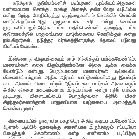
நடுத்தரக் குடும்பங்களில் படிப்புதான் முக்கியம்.அதுதான்
உண்மையான சொத்து. நமக்கு அதைத் தவிர வேறு வழியில்ல
என்று பிறந்த போதிலிருந்து குழந்தைகளிடம் சொல்லிச் சொல்லி
வளர்க்கிறார்கள்.அது முழுமையாக சரி என்று சொல்ல
முடியாவிட்டாலும்,அதிக பட்ச மதிப்பெண்கள் குறைந்த பட்ச
எதிர்காலத்தில் பாதுகாப்பான வாழ்க்கையை கொடுக்கும் என்று
நம்புகிறார்கள். நடுத்தர வர்க்கத்தினருக்கு தேவைப் படுவது
மினிமம் கேரண்டி.
இன்னொரு விஷயத்தையும் நாம் சிந்தித்துப் பார்க்கவேண்டும்.
மாணவர்கள் எதை விரும்புகிறார்களோ அதை படிக்க வைக்க
வேண்டும் என்பது. பெரும்பாலான மாணவர்கள் படிப்பைவிட
விளையாட்டில்தான் அதிக ஆர்வம் காட்டுவார்கள்.அது இயல்பும்
கூட. ஆனால் விளையாட்டில் ஆர்வம் உடையவர்கள் அனைவரும்
அதில் திறமை உடைவர்களாக இருப்பார்கள் என்று எதிர் பார்க்க
முடியாது. விளையாட்டைப் பொருத்தவரை அதில் மிகச்
சிறந்தவர்களால்தான் பாதுகாப்பான வாழ்கையை அமைத்துக்
கொள்ள முடியும்.
விளையாட்டுத் துறையில் புகழ் பெற அதிக கஷ்டப் படவேண்டும்.
ஆனால் படிப்பில் ஓரளவுக்கு சராசரியாக இருந்தாலும் எப்படியோ
பிழைத்துக் கொள்ளலாம் என்ற எண்ணமே படிப்பிற்கு