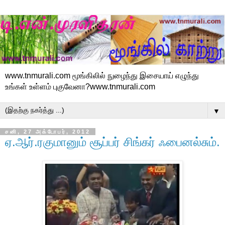
www.tnmurali.com மூங்கிலில் நுழைந்து இசையாய் எழுந்து
உங்கள் உள்ளம் புகுவேனா?www.tnmurali.com
▼
சனி, 27 அக்டோபர், 2012
ஏ.ஆர்.ரகுமானும் சூப்பர் சிங்கர் ஃபைனல்சும்.