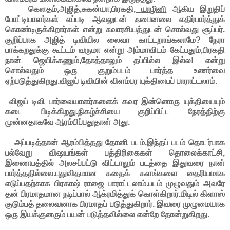
கெளதம்,அஜித்,சுகன்யா,பிரகதி,
யாழினி
ஆகிய இறுதிப்
போட்டியாளர்கள் எப்படி ஆவலுடன் ஃபைனலை எதிர்பார்த்துக்
கொண்டிருக்கிறார்கள் என்று சுவாரசியத்துடன் சொல்வது சூப்பர்.
குறிப்பாக அஜித் டிவியில லைவா காட்டறாங்கலாமே? நேரா
பாக்கறதுக்கு கூட்டம் வருமா என்று அம்மாவிடம் கேட்பதும்,பிரகதி
நான் ஜெயிக்கணும்,தோத்தாலும் தப்பில்ல இல்ல! என்று
சொல்வதும் ஒரு குறும்படம் பார்த்த உணர்வை
ஏற்படுத்துகிறது.விஜய் டிவியின் விளம்பர யுக்தியைப் பாராட்டலாம்.
விஜய் டிவி பார்வையாளர்களைக் கவர இன்னொரு யுக்தியையும்
கடை பிடிக்கிறது.நிகழ்ச்சியை குறிப்பிட்ட நேரத்திற்கு
முன்னதாகவே ஆரம்பிப்பதுதான் அது.
அப்படித்தான் ஆரம்பித்தது தோனி படம்.இந்தப் படம் தொடர்பாக
பல்வேறு விஷயங்கள் பத்திரிகைகள் தொலைக்காட்சி,
இணையத்தில் அலசப்பட்டு விட்டாலும் படத்தை இதுவரை நான்
பார்த்ததில்லை.புதுவிதமான கதைக் களங்களை தைரியமாக
எடுப்பதற்காக பிரகாஷ் ராஜை பாராட்டலாம்.படம் முழுவதும் அவரே
தன் பிரமாதமான நடிப்பால் ஆக்ரமித்துக் கொள்கிறார்.மிடில் கிளாஸ்
குடும்பத் தலைவனாக பிரமாதப் படுத்துகிறார். இவரை முழுமையாக
ஒரு இயக்குனரும் பயன் படுத்தவில்லை என்றே தோன்றுகிறது.