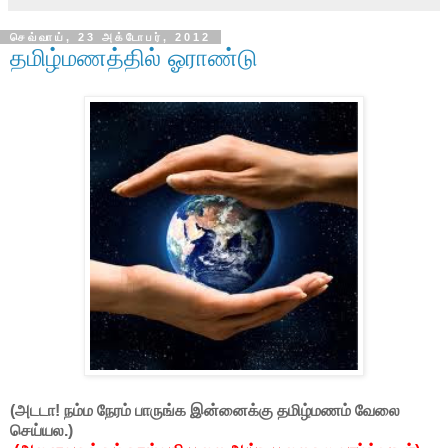
செவ்வாய், 23 அக்டோபர், 2012
தமிழ்மணத்தில் ஓராண்டு
(அடடா! நம்ம நேரம் பாருங்க இன்னைக்கு தமிழ்மணம் வேலை
செய்யல.)