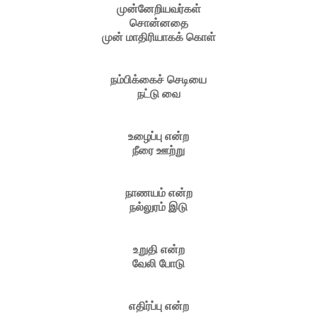
முன்னேறியவர்கள்
சொன்னதை
முன் மாதிரியாகக் கொள்
நம்பிக்கைச் செடியை
நட்டு வை
உழைப்பு என்ற
நீரை ஊற்று
நாணயம் என்ற
நல்லுரம் இடு
உறுதி என்ற
வேலி போடு
எதிர்ப்பு என்ற