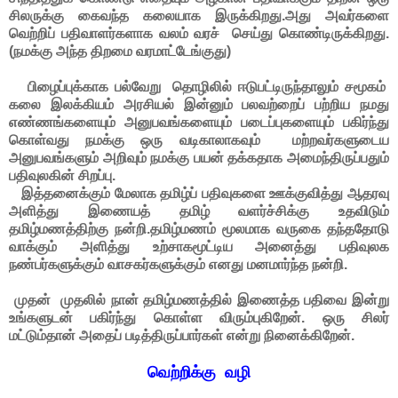
சிலருக்கு கைவந்த கலையாக இருக்கிறது.அது அவர்களை
வெற்றிப் பதிவாளர்களாக வலம் வரச் செய்து கொண்டிருக்கிறது.
(நமக்கு அந்த திறமை வரமாட்டேங்குது)
பிழைப்புக்காக பல்வேறு தொழிலில் ஈடுபட்டிருந்தாலும் சமூகம்
கலை இலக்கியம் அரசியல் இன்னும் பலவற்றைப் பற்றிய நமது
எண்ணங்களையும் அனுபவங்களையும் படைப்புகளையும் பகிர்ந்து
கொள்வது நமக்கு ஒரு வடிகாலாகவும் மற்றவர்களுடைய
அனுபவங்களும் அறிவும் நமக்கு பயன் தக்கதாக அமைந்திருப்பதும்
பதிவுலகின் சிறப்பு.
இத்தனைக்கும் மேலாக தமிழ்ப் பதிவுகளை ஊக்குவித்து ஆதரவு
அளித்து இணையத் தமிழ் வளர்ச்சிக்கு உதவிடும்
தமிழ்மணத்திற்கு நன்றி.தமிழ்மணம் மூலமாக வருகை தந்ததோடு
வாக்கும் அளித்து உற்சாகமூட்டிய அனைத்து பதிவுலக
நண்பர்களுக்கும் வாசகர்களுக்கும் எனது மனமார்ந்த நன்றி.
முதன் முதலில் நான் தமிழ்மணத்தில் இணைத்த பதிவை இன்று
உங்களுடன் பகிர்ந்து கொள்ள விரும்புகிறேன். ஒரு சிலர்
மட்டும்தான் அதைப் படித்திருப்பார்கள் என்று நினைக்கிறேன்.
வெற்றிக்கு வழி