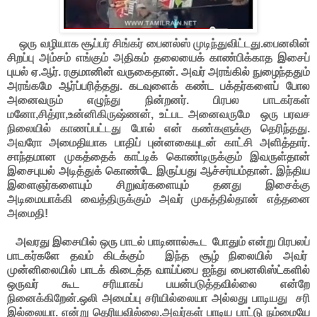
ஒரு வழியாக சூப்பர் சிங்கர் பைனல்ஸ் முடிந்துவிட்டது.பைனலின்
சிறப்பு அம்சம் எங்கும் அதிகம் தலையைக் காண்பிக்காத இசைப்
புயல் ஏ.ஆர். ரகுமானின் வருகைதான். அவர் அரங்கில் நுழைந்ததும்
அரங்கமே ஆர்ப்பரித்தது. கடவுளைக் கண்ட பக்தர்களைப் போல
அனைவரும் எழுந்து நின்றனர். பிரபல பாடகர்கள்
மனோ,சித்ரா,உன்னிகிருஷ்ணன், உட்பட அனைவருமே ஒரு பரவச
நிலையில் காணப்பட்டது போல் என் கண்களுக்கு தெரிந்தது.
அவரோ அமைதியாக பாதிப் புன்னகையுடன் காட்சி அளித்தார்.
சாந்தமான முகத்தைக் காட்டிக் கொண்டிருக்கும் இவருள்தான்
இசைபுயல் அடித்துக் கொண்டே இருப்பது ஆச்சர்யம்தான். இந்திய
இளைஞர்களையும் சிறுவர்களையும் தனது இசைக்கு
அடிமையாக்கி வைத்திருக்கும் அவர் முகத்தில்தான் எத்தனை
அமைதி!
அவரது இசையில் ஒரு பாடல் பாடினால்கூட போதும் என்று பிரபலப்
பாடகர்களே தவம் கிடக்கும் இந்த சூழ் நிலையில் அவர்
முன்னிலையில் பாடக் கிடைத்த வாய்ப்பை ஐந்து பைனலிஸ்ட்களில்
ஒருவர் கூட சரியாகப் பயன்படுத்தவில்லை என்றே
நினைக்கிறேன்.ஒலி அமைப்பு சரியில்லையா அல்லது பாடியது சரி
இல்லையா. என்று தெரியவில்லை.அவர்கள் பாடிய பாட்டு நம்மையே