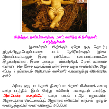
கிறித்துவ நண்பர்களுக்கு மனம் கனிந்த கிறிஸ்துமஸ்
வாழ்த்துக்கள்
இசைக்கும் பக்திக்கும் ஏதோ ஒரு தொடர்பு
இருக்கிறது.பெரும்பாலான பாடல் ஆசிரியர்களும் இசை
அமைப்பாளர்களும் இறை நம்பிக்கை உடையவர்களாகவே
இருக்கிறார்கள். இசை மனதை ஈர்க்கிறதே!. அதன் காரணம்
என்ன? சில இசை வடிவங்கள் உள்ளத்தை உருக வைக்கிறதே அது
எப்படி ? நம்மையும் அறியாமல் கண்ணீர் வரவழைத்து விடுகிறதே
ஏன்?
அப்படி ஒரு பாடல்தான் திரைப் பாடல்தான் மின்சாரக் கனவு
என்ற படத்தில் இடம் பெற்று எல்லோர் மனதையும் கவர்ந்த
'
அன்பென்ற மழையிலே'
என்ற பாடல் ஏ.ஆர் ரகுமானின்
அருமையான மெட்டமைப்பும் அனுராதா ஸ்ரீராமின் காந்தக் குரலும்
வைரமுத்துவின் வைர வரிகளும் அப்பப்பா!