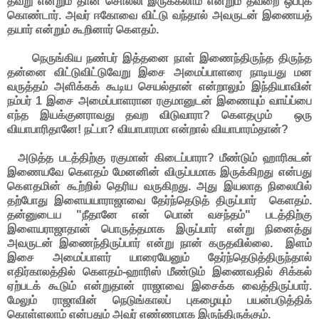
தவறு என்றும் தான் சொல்லி இருக்கலாம் என்றும் தவறை ஒப்புக்
கொண்டார். அவர் ஈகோவை விட்டு வந்தால் அவருடன் இணையத்
தயார் என்றும் கூறினார் கெளதம்.
நெருங்கிய நண்பர் இத்தனை நாள் இணைந்திருந்த திருந்த
தன்னை விட்டுவிட்டுவேறு இசை அமைப்பாளரை நாடியது மன
வருத்தம் அளிக்கக் கூடிய செயல்தான் என்றாலும் இந்தியாவின்
நம்பர் 1 இசை அமைப்பாளரான ரகுமானுடன் இணையும் வாய்ப்பை
எந்த இயக்குனராவது தவற விடுவாரா? கெளதமும் ஒரு
வியாபாரிதானே! நட்பா? வியாபாரமா என்றால் வியாபாரம்தான்?
அடுத்த படத்திற்கு ரகுமான் கிடைப்பாரா? மீண்டும் ஹாரிசுடன்
இணையவே கெளதம் மேனனின் விருப்பமாக இருக்கிறது என்பது
கௌதமின் கூற்றில் தெரிய வருகிறது. அது இயலாத நிலையில்
தற்போது இளையயாராஜாவை தேர்ந்தெடுத் திருப்பார் கெளதம்.
தன்னுடைய "நீதானே என் பொன் வசந்தம்" படத்திற்கு
இளையராஜாதான் பொருத்தமாக இருப்பார் என்று நினைத்து
அவருடன் இணைந்திருப்பார் என்று நான் கருதவில்லை. இளம்
இசை அமைப்பாளர் யாரையேனும் தேர்ந்தெடுத்திருந்தால்
எதிர்காலத்தில் கெளதம்-ஹாரிஸ் மீண்டும் இணைவதில் சிக்கல்
ஏற்படக் கூடும் என்றுதான் ராஜாவை இசைக்க வைத்திருப்பார்.
மேலும் ராஜாவின் நெடுங்காலப் புகழையும் பயன்படுத்திக்
கொள்ளலாம் என்பதும் அவர் எண்ணமாக இருந்திருக்கும்.