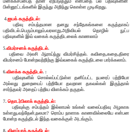
மனக்கசப்பைத்
தான்
ஏற்படுத்தும்
என்பதை
பல
பதிவுகளின்
பின்னூட்டங்களில்
இருந்து
அறிந்து
கொள்ள
முடிகிறது
.
4.
ஐயக் கருத்திடல்:
பதிவு சம்பந்தமான தனது சந்தேகங்களை கருத்தாகப்
பதிவிடல்.பெரும்பாலும்,வரலாறு,அறிவியல் தொழில் நுட்ப
பதிவுகளில் இவ் வகைக் கருத்திடலைக் காணலாம்
5.
விமர்சனக் கருத்திடல்
.
பதிவை அலசி ஆராய்ந்து விமர்சித்தல். கவிதை,கதை,திரை
விமர்சனம் போன்றவற்றிற்கு இவ்வகைக் கருத்திடலை பார்க்கலாம்.
6.
விளக்க கருத்திடல்
. :
பதிவுகளில் சொல்லப்பட்டுள்ள தனிப்பட்ட நபரைப் பற்றியோ
அல்லது துறையைப் பற்றியோ தவறான தகவல்கள் இருந்தால்
சார்ந்தவர் அதைப் பற்றிய விளக்கம் தருதல்.
7.
தொடர்பிலாக் கருத்திடல்:
பதிவுக்கு சம்பந்தம் இல்லாமல் உங்கள் வலைப்பதிவு அழகாக
உள்ளது,வந்தேன்,நலமா? ரொம்ப நாளாக காணவில்லையே என்பன
போன்ற கருத்திடல் இந்த வகைக்குள் அடங்கும்.
8.
விளம்பரக் கருத்திடல்: