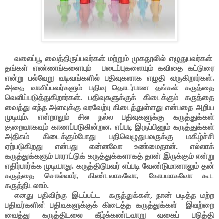
வலைப்பூ
வைத்திருப்பவர்கள்
மற்றும் முகநூலில் எழுதுபவர்கள்
தங்கள்
எண்ணங்களையும்
படைப்புகளையும்
கவிதை
கட்டுரை
என்று
பல்வேறு
வடிவங்களில்
பதிவுகளாக
எழுதி
வருகிறார்கள்
.
அதை
வாசிப்பவர்களும்
பதிவு
தொடர்பான
தங்கள்
கருத்தை
வெளிப்படுத்துகிறார்கள்
.
பதிவுகளுக்குக்
கிடைக்கும்
கருத்தை
வைத்து
எந்த
அளவுக்கு
வரவேற்பு
கிடைத்துள்ளது
என்பதை
அறிய
முடியும்
.
என்றாலும்
சில
நல்ல
பதிவுகளுக்கு
கருத்துக்கள்
குறைவாகவும்
காணப்படுகின்றன
.
எப்படி
இருப்பினும்
கருத்துக்கள்
அதிகம்
கிடைக்கும்போது
பதிவெழுதுபவருக்கு
மகிழ்ச்சி
ஏற்படுகிறது
என்பது
என்னவோ
உண்மைதான்
.
எல்லாக்
கருத்துக்களும்
பாராட்டுக்
கருத்துக்களாகத்
தான்
இருக்கும்
என்று
எதிர்பார்க்க
முடியாது
.
கருத்திடுபவர்
எப்படி
வேண்டுமானாலும்
தன்
கருத்தை
சொல்வார்
,
கிண்டலாகவோ
,
கோபமாகவோ
கூட
கருத்திடலாம்
.
எனது
பதிவிற்கு
இடப்பட்ட
கருத்துக்கள்
,
நான்
படித்த
மற்ற
பதிவர்களின்
பதிவுகளுக்குக்
கிடைத்த
கருத்துக்கள்
இவற்றை
வைத்து
கருத்திடலை
கீழ்க்கண்டவாறு
வகைப்
படுத்தி