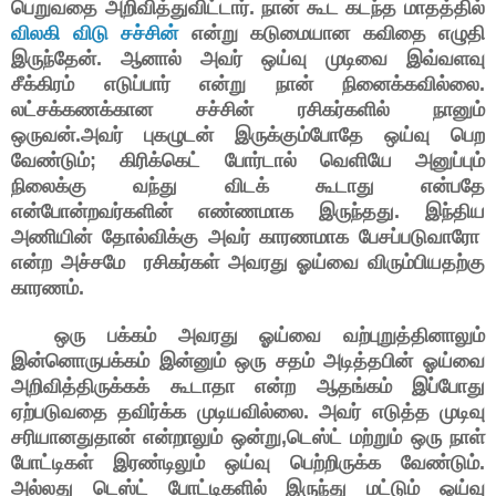
பெறுவதை அறிவித்துவிட்டார். நான் கூட கடந்த மாதத்தில்
விலகி விடு சச்சின்
என்று கடுமையான கவிதை எழுதி
இருந்தேன். ஆனால் அவர் ஒய்வு முடிவை இவ்வளவு
சீக்கிரம் எடுப்பார் என்று நான் நினைக்கவில்லை.
லட்சக்கணக்கான சச்சின் ரசிகர்களில் நானும்
ஒருவன்.அவர் புகழுடன் இருக்கும்போதே ஒய்வு பெற
வேண்டும்; கிரிக்கெட் போர்டால் வெளியே அனுப்பும்
நிலைக்கு வந்து விடக் கூடாது என்பதே
என்போன்றவர்களின் எண்ணமாக இருந்தது. இந்திய
அணியின் தோல்விக்கு அவர் காரணமாக பேசப்படுவாரோ
என்ற அச்சமே ரசிகர்கள் அவரது ஓய்வை விரும்பியதற்கு
காரணம்.
ஒரு பக்கம் அவரது ஓய்வை வற்புறுத்தினாலும்
இன்னொருபக்கம் இன்னும் ஒரு சதம் அடித்தபின் ஓய்வை
அறிவித்திருக்கக் கூடாதா என்ற ஆதங்கம் இப்போது
ஏற்படுவதை தவிர்க்க முடியவில்லை. அவர் எடுத்த முடிவு
சரியானதுதான் என்றாலும் ஒன்று,டெஸ்ட் மற்றும் ஒரு நாள்
போட்டிகள் இரண்டிலும் ஒய்வு பெற்றிருக்க வேண்டும்.
அல்லது டெஸ்ட் போட்டிகளில் இருந்து மட்டும் ஒய்வு