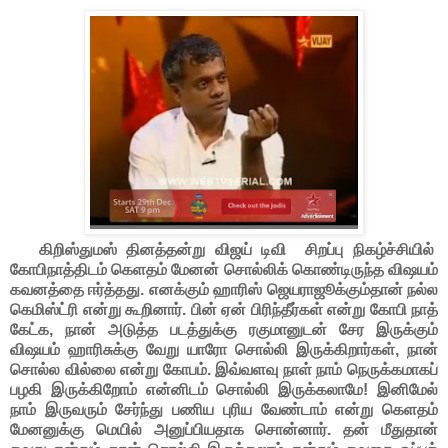
கிறிஸ்துமஸ் தினத்தன்று விஜய் டிவி சிறப்பு நிகழ்ச்சியில்
கோபிநாத்திடம் கெளதம் மேனன் சொல்லிக் கொண்டிருந்த விஷயம்
கவனத்தை ஈர்த்தது. எனக்கும் ஹாரிஸ் ஜெயராஜூக்கும்தான் நல்ல
கெமிஸ்ட்ரி என்று கூறினார். பின் ஏன் பிரிந்தீர்கள் என்று கோபி நாத்
கேட்க, நான் அடுத்த படத்துக்கு ரகுமானுடன் சேர இருக்கும்
விஷயம் ஹாரிசுக்கு வேறு யாரோ சொல்லி இருக்கிறார்கள், நான்
சொல்ல வில்லை என்று கோபம். இவ்வளவு நாள் நாம் நெருக்கமாகப்
பழகி இருக்கிறோம் என்னிடம் சொல்லி இருக்கலாமே! இனிமேல்
நாம் இருவரும் சேர்ந்து பணிய புரிய வேண்டாம் என்று கெளதம்
மேனனுக்கு மெயில் அனுப்பியதாக சொன்னார். தன் மீதுதான்