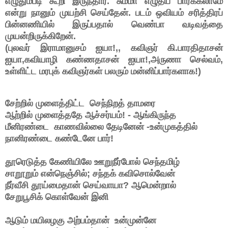
எழுதும்படி கூறி இருந்தார். சும்மா எழுதிப் பார்க்கலாமே
என்று நானும் முயற்சி செய்தேன். படம் ஒவியம் சரித்திரப்
பின்னணியில் இருப்பதால் வெண்பா வடிவத்தை
முயன்றிருக்கிறேன்.
(புலவர் இராமானுசம் ஐயா!,, கவிஞர் கி.பாரதிதாசன்
ஐயா,கவியாழி கண்ணதாசன் ஐயா!,அருணா செல்வம்,
உள்ளிட்ட மரபுக் கவிஞர்கள் பலரும் மன்னிப்பார்களாக!)
சேற்றில் முளைத்திட்ட செந்நிறத் தாமரை
ஆற்றில் முளைத்ததே ஆச்சர்யம்! - ஆங்கிருந்த
மீனிரண்டை காணவில்லை தேடினேன் -உன்முகத்தில்
நானிரண்டை கண்டே
னே
பார்!
தூரெடுத்த கேணியிலே ஊறுநீர்போல் செந்தமிழ்
சாறூறும் என்நெஞ்சில்; சந்தக் கவிசொல்வேன்
நீர்வீசி தூய்மைதான் செய்வாயா? ஆமென்றால்
சேறுபூசிக் கொள்வேன் இனி
ஆடும் மயிலழகு அற்பம்தான் உன்முன்னே