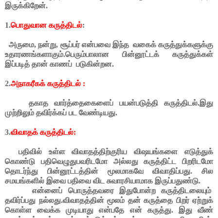
இருக்கிறேன்
.
1.
பொதுவான கருத்திடல்
:
அருமை
,
நன்று
,
சூப்பர்
என்பவை
இந்த
வகைக்
கருத்துக்களுக்கு
உதாரணங்களாகும்
.
பெரும்பாலான
பின்னூட்டக்
கருத்துக்கள்
இப்படித்
தான்
காணப்
படுகின்றன.
2.
அநாகரீகக் கருத்திடல்
:
தகாத வார்த்தைகைளைப் பயன்படுத்தி கருத்திடல்.இது
முற்றிலும் தவிர்க்கப் பட வேண்டியது.
3.
விவாதக் கருத்திடல்
:
பதிவில்
உள்ள
விவாதத்திற்குரிய
விஷயங்களை
எடுத்துக்
கொண்டு
பதிவெழுதுபவரிடமோ
அல்லது
கருத்திட்ட
பிறரிடமோ
தொடர்ந்து
பின்னூட்டத்தின்
மூலமாகவே
விவாதிப்பது
.
சில
சமயங்களில்
இவை
பதிவை
விட சுவாரசியாமாக
இருப்பதுண்டு
.
என்னைப்
பொருத்தவரை
இதுபோன்ற
கருத்திடலையும்
தவிர்ப்பது
நல்லது
.
விவாதத்தின்
மூலம்
தன்
கருத்தை
பிறர்
ஏற்றுக்
கொள்ள
வைக்க
முடியாது
என்பதே
என்
கருத்து
.
இது
வீண்