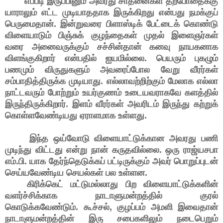
எப்படி இருப்பினும் அவரது சாதனைகள் தற்போதைக்கு
யாராலும் எட்ட முடியாததாக இருக்கிறது என்பது நமக்குப்
பெருமைதான். இன்றுவரை பிளாஸ்டிக் பேட்டைக் கொண்டு
விளையாடும் பிஞ்சுக் குழந்தைகள் முதல் இளைஞர்கள்
வரை அனைவருக்கும் சச்சின்தான் கனவு நாயகனாக
விளங்குகிறார் என்பதில் ஐயமில்லை. பெயரும் புகழும்
பணமும் விருதுகளும் அவரைப்போல வேறு வீரர்கள்
சம்பாதித்திருக்க முடியாது. எல்லாவற்றிற்கும் மேலாக எல்லா
நாட்டவரும் போற்றும் உயர்குணம் உடையவராகவே களத்தில்
இருந்திருக்கிறார். இளம் வீரர்கள் அவரிடம் இருந்து கற்றுக்
கொள்ளவேண்டியது ஏராளமாக உள்ளது.
இந்த ஒய்வோடு விளையாட்டுக்கான அவரது பணி
முடிந்து விட்டது என்று நான் கருதவில்லை.
ஒரு ராஜ்யசபா
எம்.பி. யாக தேர்ந்தெடுக்கப் பட்டிருக்கும் அவர் பொறுப்புடன்
செய்யவேண்டிய செயல்கள் பல உள்ளன.
கிரிக்கெட் மட்டுமல்லாது பிற விளையாட்டுக்களின்
வளர்ச்சிக்காக நாடாளுமன்றத்தில் குரல்
கொடுக்கவேண்டும். கூச்சல், குழப்பம் அமளி இவைதான்
நாடாளுமன்றத்தின் இரு சபைகளிலும் நடைபெறும்