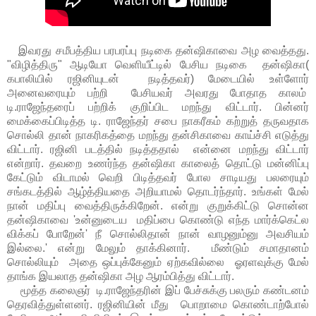
இவரது சமீபத்திய பரபரப்பு நடிகை தன்ஷிகாவை அழ வைத்தது.
"விழித்திரு" ஆடியோ வெளியீட்டில் பேசிய நடிகை தன்ஷிகா(
கபாலியில் ரஜினியுடன் நடித்தவர்) மேடையில் உள்ளோர்
அனைவரையும் பற்றி பேசியவர் அவரது போதாத காலம்
டி.ராஜேந்தரைப் பற்றிக் குறிப்பிட மறந்து விட்டார். பின்னர்
மைக்கைப்பிடித்த டி. ராஜேந்தர் சபை நாகரீகம் கற்றுத் தருவதாக
சொல்லி தான் நாகரிகத்தை மறந்து தன்சிகாவை காய்ச்சி எடுத்து
விட்டார். ரஜினி படத்தில் நடித்ததால் என்னை மறந்து விட்டார்
என்றார். தவறை உணர்ந்த தன்ஷிகா காலைத் தொட்டு மன்னிப்பு
கேட்டும் விடாமல் வெறி பிடித்தவர் போல சாடியது பலரையும்
சங்கடத்தில் ஆழ்த்தியதை அறியாமல் தொடர்ந்தார். உங்கள் மேல்
நான் மதிப்பு வைத்திருக்கிறேன். என்று குறுக்கிட்டு சொன்ன
தன்ஷிகாவை 'உன்னுடைய மதிப்பை கொண்டு எந்த மார்க்கெட்ல
விக்கப் போறேன்' நீ சொல்லிதான் நான் வாழனும்னு அவசியம்
இல்லை.' என்று மேலும் தாக்கினார். மீண்டும் சமாதானம்
சொல்லியும் அதை ஒப்புக்கேனும் ஏற்கவில்லை ஓரளவுக்கு மேல்
தாங்க இயலாத தன்ஷிகா அழ ஆரம்பித்து விட்டார்.
மூத்த கலைஞர் டி.ராஜேந்தரின் இப் பேச்சுக்கு பலரும் கண்டனம்
தெரவித்துள்ளனர். ரஜினியின் மீது பொறாமை கொண்டாற்போல்