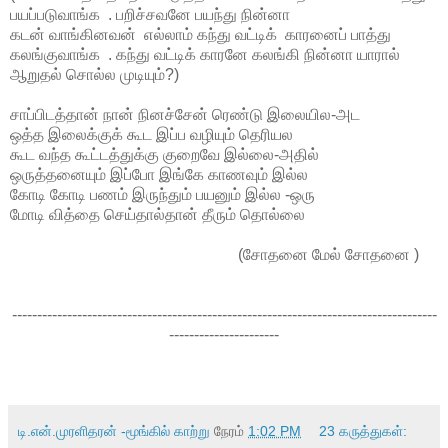
பயப்படுவாங்க . பறிச்சவனே பயந்து நின்னா
கடன் வாங்கினவன் எல்லாம் கந்து வட்டிக் காரனைப் பாத்து
கலங்குவாங்க . கந்து வட்டிக் காரனே கலங்கி நின்னா யாரால்
ஆறுதல் சொல்ல முடியும்?)
சாப்பிடத்தான் நான் நினச்சேன் ரெண்டு இலையில-அட
ஒத்த இலைக்குக் கூட இப்ப வழியும் தெரியல
கூட வந்த கூட்டத்துக்கு குறைவே இல்லை-அதில்
ஒருத்தனையும் இப்போ இங்கே காணவும் இல்ல
கோடி கோடி பணம் இருந்தும் பயனும் இல்ல -ஒரு
மோடி வித்தை செய்தால்தான் தீரும் தொல்லை
(சோதனை மேல் சோதனை )
-------------------------------------------------------------------------------------
----------------------
டி.என்.முரளிதரன் -மூங்கில் காற்று
நேரம்
1:02 PM
23 கருத்துகள்: