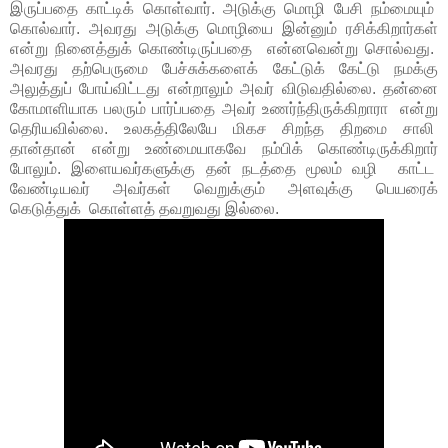
இருப்பதை காட்டிக் கொள்வார். அடுக்கு மொழி பேசி நம்மையும்
கொல்வார். அவரது அடுக்கு மொழியை இன்னும் ரசிக்கிறார்கள்
என்று நினைத்துக் கொண்டிருப்பதை என்னவென்று சொல்வது.
அவரது தற்பெருமை பேச்சுக்களைக் கேட்டுக் கேட்டு நமக்கு
அலுத்துப் போய்விட்டது என்றாலும் அவர் விடுவதில்லை. தன்னை
கோமாளியாக பலரும் பார்ப்பதை அவர் உணர்ந்திருக்கிறாரா என்று
தெரியவில்லை. உலகத்திலேயே மிகச சிறந்த திறமை சாலி
தான்தான் என்று உண்மையாகவே நம்பிக் கொண்டிருக்கிறார்
போலும். இளையவர்களுக்கு தன் நடத்தை மூலம் வழி காட்ட
வேண்டியவர் அவர்கள் வெறுக்கும் அளவுக்கு பெயரைக்
கெடுத்துக் கொள்ளத் தவறுவது இல்லை.