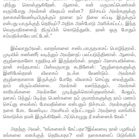
புரிந்து கொள்ளுகிறேன். ஆனால், என் மருமகப்பெண்கள்
வரும்போது அவர்கள் விஷயம் என்ன? நிச்சயம் அவர்களுக்கு
நகைகள்வேண்டியிருக்கும் நாளை நம் நிலை எப்படி இருக்கும்
என்பது யாருக்குத் தெரியும்? அதிக அன்போடு அளிக்கப்பட்ட இந்த
வெகுமதிகளைத் திருப்பிக் கொடுத்துவிட நான் ஒரு போதும்
சம்மதிக்கவே மாட்டேன்.”
இவ்வாறுஅவள், வாதங்களை சண்டமாருதமாகப் பொழிந்தாள்.
முடிவில் கண்ணீர் வடித்தும் அவற்றைப் பலப்படுத்தினாள். ஆனால்,
குழந்தைகளோ உறுதியுடன் இருந்தார்கள். நானும் அசையவில்லை.
நான் சாந்தமாகப் பின்வருமாறு கூறினேன்: “குழந்தைகளுக்கு
இனிமேல்தான் விவாகம் நடக்க வேண்டும். அவர்கள்
குழந்தைகளாக இருக்கும் போதே விவாகம் செய்து வைத்துவிட
நாம் விரும்பவில்லை. அவர்கள் வளர்ந்ததும், அவர்கள்
காரியங்களை அவர்களே முடித்துக்கொள்ளுவார்கள். மேலும்,
நகைப் பித்துப் பிடித்த பெண்களை நம் குமாரர்களுக்கு நாம் மணம்
செய்து வைக்கப் போவதில்லை என்பதும் நிச்சயம். அவர்களுக்கு
நகை போட வேண்டிய அவசியம் ஏற்பட்டாலும் அவற்றை வாங்கிக்
கொடுக்க நான் இருக்கிறேன். அப்பொழுது நீ என்னைக் கேள்.”
அதற்கு அவள், “உங்களைக் கேட்பதா?இவ்வளவு நாள் பழகியும்
உங்களை எனக்குத் தெரியாதா? என் நகைகளைப் பிடுங்கிக்