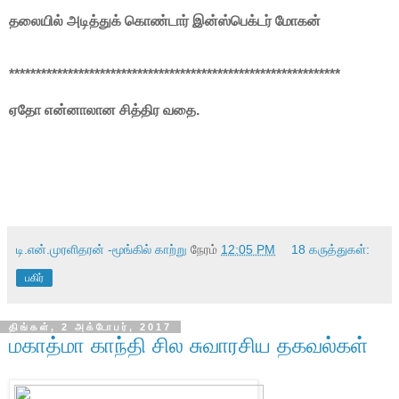
தலையில் அடித்துக் கொண்டார் இன்ஸ்பெக்டர் மோகன்
**************************************************************
ஏதோ என்னாலான சித்திர வதை.
டி.என்.முரளிதரன் -மூங்கில் காற்று
நேரம்
12:05 PM
18 கருத்துகள்:
பகிர்
திங்கள், 2 அக்டோபர், 2017
மகாத்மா காந்தி சில சுவாரசிய தகவல்கள்