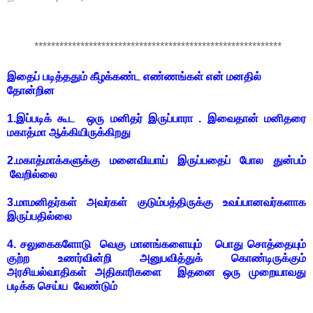
***********************************************************
இதைப் படித்ததும் கீழக்கண்ட எண்ணங்கள் என் மனதில்
தோன்றின
1.இப்படிக் கூட ஒரு மனிதர் இருப்பாரா . இவைதான் மனிதரை
மகாத்மா ஆக்கியிருக்கிறது
2.மகாத்மாக்களுக்கு மனைவியாய் இருப்பதைப் போல துன்பம்
வேறில்லை
3.மாமனிதர்கள் அவர்கள் குடும்பத்திருக்கு உவப்பானவர்களாக
இருப்பதில்லை
4. சலுகைகளோடு வெகு மானங்களையும் பொது சொத்தையும்
குற்ற உணர்வின்றி அனுபவித்துக் கொண்டிருக்கும்
அரசியல்வாதிகள் அதிகாரிகளை இதனை ஒரு முறையாவது
படிக்க செய்ய வேண்டும்