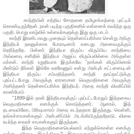
காந்தியின் சத்திய சோதனை தமிழாக்கத்தை புரட்டிக்
கொண்டிருந்தேன். நான் படித்த பகுதிகளில் என்னைக் கவர்ந்த ஒரு
பகுதி. பொது வாழ்வில் உள்ளவர்களுக்கு இது ஒரு பாடம்
காந்தி இரண்டாவது முறையும் தென்னாப்பரிக்கா சென்று அங்கு
இந்தியர் நலனுக்காக போராடினார் எனபது அனைவருக்கும்
தெரிந்ததே. பின்னர் இந்தியா திரும்ப விரும்பிய காந்தியை
அவ்வளவு எளிதில் இந்தியா அனுப்ப விரும்பவில்லை அங்குள்ள
மக்கள். காந்தி உறுதியாக இருக்கவே "நாங்கள் விரும்பினால்
மீண்டும் நீங்கள் இங்கே வரவேணும் என்று அன்புக் கட்டளையுடன்
இந்தியா திரும்ப சம்மதித்தனர். காந்தி தாய்நாட்டுக்கு
புறப்பட்டபோது அவருக்கு ஏராளமான வெகுமதிகளை அவருக்கு
அளித்தனர் தென்னாப்பரிக்க இந்தியர். அதை காந்தி விவரிப்பில்
காண்போம்
"1899-இல் நான் இந்தியாவுக்குப் புறப்பட்டபோதும் இத்தகைய
வெகுமதிகளை எனக்குக் கொடுத்தனர். ஆனால், இத்
தடவையிலோ, பிரிவுபசாரம் அளவு கடந்ததாக இருந்தது. வெள்ளி,
தங்கச்சாமான்களும் அன்பளிப்பில் அடங்கியிருந்ததோடு, விலை
உயர்ந்த வைரச் சாமான்களும் இருந்தன.
இந்த வெகுமதிகளையெல்லாம் ஏற்றுக்கொள்ள எனக்கு
என்ன உரிமை இருக்கிறது? இவைகளையெல்லாம் வாங்கிக்