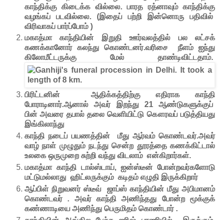
காந்திக்கு கிடைக்க வில்லை. பாரத ரத்னாவும் காந்திக்கு
வழங்கப் படவில்லை. (இதைப் பற்றி இன்னொரு பதிவில்
விரிவாகப் பார்ப்போம் )
மகாத்மா காந்தியின் இறுதி ஊர்வலத்தில் பல லட்சக்
கணக்கானோர் கலந்து கொண்டனர்.வரிசை நீளம் ஐந்து
கிலோமீட்டருக்கு மேல் தாண்டிவிட்டதாம்.
பிரிட்டனின் ஆதிக்கத்திற்கு எதிராக காந்தி
போராடினார்.ஆனால் அவர் இறந்து 21 ஆண்டுகளுக்குப்
பின் அவரை தபால் தலை வெளியிட்டு கௌரவப் படுத்தியது
இங்கிலாந்து
காந்தி நடைப் பயணத்தின் மீது ஆர்வம் கொண்டவர்.அவர்
வாழ் நாள் முழுதும் நடந்து சென்ற தூரத்தை கணக்கிட்டால்
உலகை ஒருமுறை சுற்றி வந்து விடலாம் என்கிறார்கள்.
மகாத்மா காந்தி டால்ஸ்டாய், ஐன்ஸ்டீன் போன்றவர்களோடு
மட்டுமல்லாது ஹிட்லருக்கும் கடிதம் எழுதி இருக்கிறார்
ஆப்பிள் நிறுவனர் ஸ்டீவ் ஜாப்ஸ் காந்தியின் மீது அபிமானம்
கொண்டவர் . அவர் காந்தி அணிந்தது போன்ற மூக்குக்
கண்ணாடியை அணிந்து பெருமிதம் கொண்டார் .