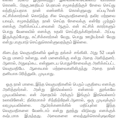
கொண்ட பிறகு,ஊதியம் பெறாமல் சமூகத்திற்குச் சேவை செய்து
வந்திருப்பதாக நான் எண்ணிக் கொள்ளுவது எப்படி?என்
கட்சிக்காரர்கள் கொடுத்த சில வெகுமதிகளைத் தவிர மற்றவை
யாவும், சமூகத்திற்கு நான் செய்த சேவைக்கு என்றே முற்றும்
எனக்கு அளிக்கப்பட்டவைகள் ஆகும். என் கட்சிக் காரர்களும்
பொது வேலையில் எனக்கு உதவி செய்திருக்கிறார்கள். அப்படி
இருக்கும்போது, கட்சிக்காரர்கள் வேறு, பொது ஊழியர்கள் வேறு
என்று பாகுபாடு செய்துகொள்ளுவதற்கும் இல்லை.
கிடைத்த வெகுமதிகளில் ஒன்று தங்கச் சங்கிலி. அது 52 பவுன்
பெறு மானம் உள்ளது. என் மனைவிக்கு என்று அதை அளித்தனர்.
ஆனால், அதுவும்கூட என்னுடைய பொதுச்சேவைக்கு அளிக்கப்பட்ட
வெகுமதியே. ஆகையால் மற்றவைகளிலிருந்து அதை நான்
தனியாக பிரித்துவிட முடியாது.
ஒரு நாள் மாலை, இந்த வெகுமதிகளில் பெரும் பகுதியை எனக்கு
அளித்தார்கள். அன்று இரவெல்லாம் என்னால் தூங்கவே
முடியவில்லை. என் அறையில் அங்கும் இங்கும் இரவெல்லாம்
உலாவினேன்; தீவிரமாகச் சிந்தித்தேன்.ஆனால், ஒரு முடிவுக்கும்
வரமுடியவில்லை. ஆயிரக்கணக்கில் மதிப்புள்ள இந்த
வெகுமதிகளை வேண்டாம் என்று துறந்து விடுவது எனக்குக்
கஷ்டமாக இருந்தது. அவைகளை வைத்துக்கொள்ளுவதோ