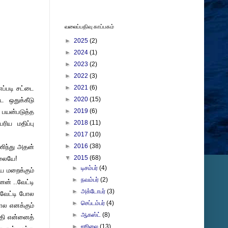
வலைப்பதிவு காப்பகம்
►
2025
(2)
►
2024
(1)
►
2023
(2)
►
2022
(3)
►
2021
(6)
்படி சட்டை
►
2020
(15)
 ஒதுக்கீடு
►
2019
(6)
 பயன்படுத்த
►
2018
(11)
ிய மதிப்பு
►
2017
(10)
►
2016
(38)
ணிந்து அதன்
▼
2015
(68)
ல்லையே!
►
டிசம்பர்
(4)
ை மறைக்கும்
►
நவம்பர்
(2)
ன் ..வேட்டி
►
அக்டோபர்
(3)
 வேட்டி போல
►
செப்டம்பர்
(4)
போல எனக்கும்
►
ஆகஸ்ட்
(8)
சதி என்னைத்
►
ஜூலை
(13)