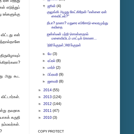
 ஏன் மறந்து
▼
ஜூன்
(4)
ள் எடுத்துப்
குலுங்கி அழுது கேட்கிறேன்-"என்னை ஏன்
 உங்களுக்கு
கைவிட்டீர்?"
நீயா? நானா? மதுரை எபிசோடு-வைரமுத்து
கவிதை
ஐன்ஸ்டீன் பற்றி சொன்னதால்
ிட்டது என்
மனைவியிடம் மாட்டிக் கொண...
ிந்தால்தானே
'திரி'க்குறள்,'சிரி'க்குறள்
►
மே
(3)
ிருவிழாவும்
►
ஏப்ரல்
(8)
க்கிறார்களா?
►
மார்ச்
(2)
►
பிப்ரவரி
(9)
து அது கூட
►
ஜனவரி
(8)
►
2014
(55)
ிட்டார்கள்.
►
2013
(124)
►
2012
(144)
என்று தவறாக
►
2011
(47)
யாகக் கருதி
►
2010
(3)
 நம்மவர்கள்.
?
COPY PROTECT