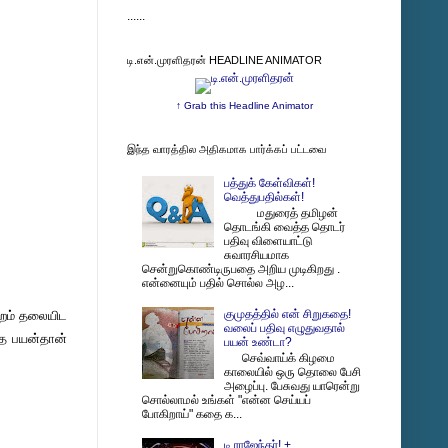
......
டி.என்.முரளிதரன் HEADLINE ANIMATOR
↑ Grab this Headline Animator
இந்த வாரத்தில அதிகமாக பார்க்கப் பட்டவை
பத்துக் கேள்விகள்!
வெத்துபதில்கள்!
மதுரைத் தமிழன்
தொடங்கி வைத்த தொடர்
பதிவு விளையாட்டு
சுவாரசியமாக
சென்றுகொண்டிருபதை அறிய முடிகிறது .
என்னையும் பதில் சொல்ல அழ...
குமுதத்தில் என் சிறுகதை!
்றம் தலையிட
வலைப் பதிவு எழுதுவதால்
்த பயன்தான்
பயன் உண்டா?
செவ்வாய்க் கிழமை
காலையில் ஒரு தொலை பேசி
அழைப்பு. பேசுவது யாரென்று
சொல்லாமல் உங்கள் "என்ன செய்யப்
போகிறாய்" கதை க...
டி.ராஜேந்தர்! +