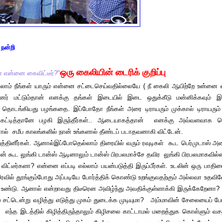
 நன்றி
ஒரு கைலியின் டைரிக் குறிப்பு
ன் என்னை கைவிட்டீர்?"
ீங்கள் யாரும் என்னை சட்டைசெய்வதில்லையே ( நீ கைலி ஆயிற்றே உன்னை எப
ர் மட்டும்தான் எனக்கு தங்கள் இடையில் இடை ஒதுக்கீடு மன்னிக்கவும் இட
்சி தொடங்கியது பழங்கதை. இப்போதோ நீங்கள் அரை டிராயரும் முக்கால் டிராயரும்
ல் கட்டித்தானே பழகி இருந்தீர்கள்.. ஆடையாகத்தான் எனக்கு அவ்வளவாக பெர
ல் சமீப காலங்களில் நான் உங்களால் தீண்டப் படாதவனாகி விட்டேன்.
தினீர்கள். ஆனால்இப்போதெல்லாம் திரையில் வரும் ரவுடிகள் கூட பெர்முடாஸ் அ
கான் கூட லுங்கி டான்ஸ் ஆடினாலும் டான்ஸ் பிரபலமாச்சே தவிர லுங்கி பிரபலமாகவி
்களா? என்னை எப்படி எல்லாம் பயன்படுத்தி இருப்பீர்கள். உடலின் ஒரு பாதிய
ில் தூங்கும்போது அப்படியே போர்த்திக் கொண்டு உறங்குவதற்கும் அல்லவா உதவினே
யம் உண்டு. ஆனால் என்றாவது திடீரென அவிழ்ந்து அவதிக்குள்ளாக்கி இருக்கேறேனா?
யில் சட்டென்று வழித்து எடுத்து முகம் துடைக்க முடியுமா? அம்மாவின் சேலையைப் 
். எந்த இடத்தில் கிழித்திருந்தாலும் கிழிசலை காட்டாமல் மறைத்துக கொள்ளும் வ