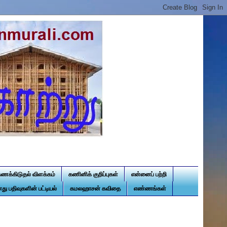
கணக்கிடுதல் விளக்கம்
கணினிக் குறிப்புகள்
என்னைப் பற்றி
து பதிவுகளின் பட்டியல்
கமலஹாசன் கவிதை
எண்ணங்கள்