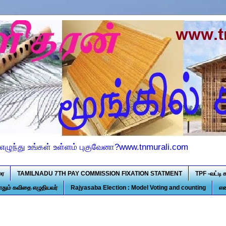
எழுந்து உங்கள் உள்ளம் புகுவேனா?www.tnmurali.com
ரை
TAMILNADU 7TH PAY COMMISSION FIXATION STATMENT
TPF -வட்டி 
ோதும் கவிதை எழுதியவர்
Rajyasaba Election : Model Voting and counting
என