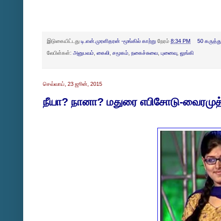
இடுகையிட்டது
டி.என்.முரளிதரன் -மூங்கில் காற்று
நேரம்
8:34 PM
50 கருத்த
லேபிள்கள்:
அனுபவம்
,
கைலி
,
சமூகம்
,
நகைச்சுவை
,
புனைவு
,
லுங்கி
செவ்வாய், 23 ஜூன், 2015
நீயா? நானா? மதுரை எபிசோடு-வைரமுத