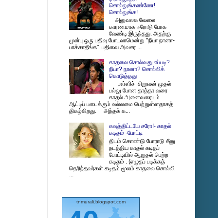
சொல்லுங்கண்ணே!
சொல்லுங்க!
அலுவலக வேலை
காரணமாக ஈரோடு போக
வேண்டி இருந்தது. அதற்கு
முன்பு ஒரு பதிவு போடலாமென்று "நீயா நானா-
பாக்காதீங்க" பதிவை அவசர ...
காதலை சொல்வது எப்படி?
நீயா? நானா? சொல்லிக்
கொடுத்தது
பள்ளிச் சிறுவன் முதல்
பல்லு போன தாத்தா வரை
காதல் அனைவரையும்
ஆட்டிப் படைக்கும் வல்லமை பெற்றுள்ளதாகத்
திகழ்கிறது. அந்தக் க...
கவுத்திட்டயே சரோ!- காதல்
கடிதம் -போட்டி
திடம் கொண்டு போராடு சீனு
நடத்திய காதல் கடிதப்
போட்டியில் ஆறுதல் பெற்ற
கடிதம் . (எழுதப் படிக்கத்
தெரிந்தவர்கள் கடிதம் மூலம் காதலை சொல்லி
...
tnmurali.blogspot.com