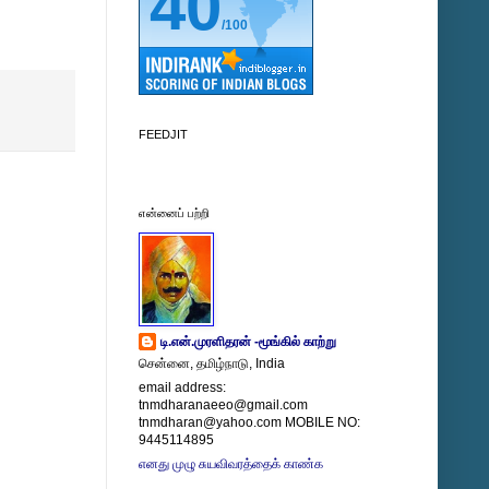
40
/100
FEEDJIT
என்னைப் பற்றி
டி.என்.முரளிதரன் -மூங்கில் காற்று
சென்னை, தமிழ்நாடு, India
email address:
tnmdharanaeeo@gmail.com
tnmdharan@yahoo.com MOBILE NO:
9445114895
எனது முழு சுயவிவரத்தைக் காண்க