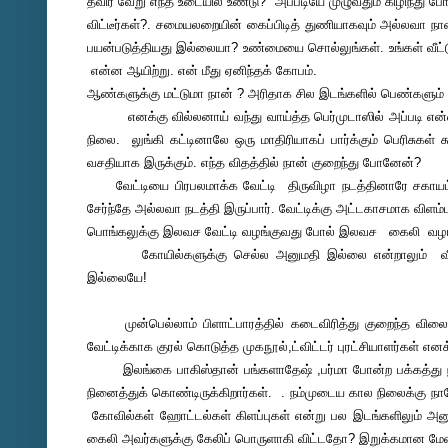
தவிர வேறு எந்த உடையில் உண்டு? அப்படியே முழுவதும் கிழிந்த
விட்டீர்கள்?. சமையலறையின் கைப்பிடித் துணியாகவும் அல்லவா நான்
பயன்படுத்தியது இல்லையா? உண்மையை சொல்லுங்கள். உங்கள் வீட்ட
என்ன ஆயிற்று. என் மீது ஏனிந்தக் கோபம்.
ஆண்களுக்கு மட்டுமா நான் ? அரிதாக சில இடங்களில் பெண்களும்
எனக்கு வில்லனாய் வந்து வாய்த்த பெர்முடாஸில் அப்படி எ
நிலை. லுங்கி கட்டினாலே ஒரு மாதிரியாகப் பார்க்கும் பெரிசுக
வசதியாக இருக்கும். எந்த விதத்தில் நான் குறைந்து போனேன்?
வேட்டியை பிரபலமாக்க வேட்டி திருவிழா நடத்தினாரே சகாயம் ஐ.
சேர்ந்தே அல்லவா நடத்தி இருப்பார். வேட்டிக்கு அட்டகாசமாக விளம்
பொங்கலுக்கு இலவச வேட்டி வழங்குவது போல் இலவச கைலி வழங்க
கோயில்களுக்கு செல்ல அனுமதி இல்லை என்றாலும் வீட்டுக
இல்லையே!
முன்பெல்லாம் பிளாட்பாரத்தில் கடைவிரித்து குறைந்த விலையில் 
வேட்டிக்காக குரல் கொடுத்த முகநூல்,ட்விட்டர் புரட்சியாளர்கள் எ
இலங்கை பாகிஸ்தான் பங்களாதேஷ் ,பர்மா போன்ற பக்கத்து நாட
நினைத்துக் கொண்டிருக்கிறார்கள். . நம்முடைய கால நிலைக்க
கோவில்கள் ஹோட்டல்கள் கிளப்புகள் என்று பல இடங்களிலும் அனுமதி
கைலி அவர்களுக்கு கேலிப் பொருளாகி விட்டதோ? இறுக்கமான மேல