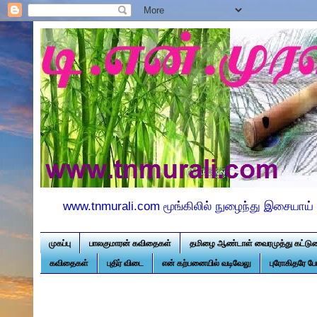
www.tnmurali.com மூங்கிலில் நுழைந்து இசையாய் 
முகப்பு
பாலகுமாரன் கவிதைகள்
தமிழை ஆண்டாள் வைரமுத்து கட்டு
கவிதைகள்
புதிர் விடை
என் கற்பனையில் வடிவேலு
புரோகிதரே ப