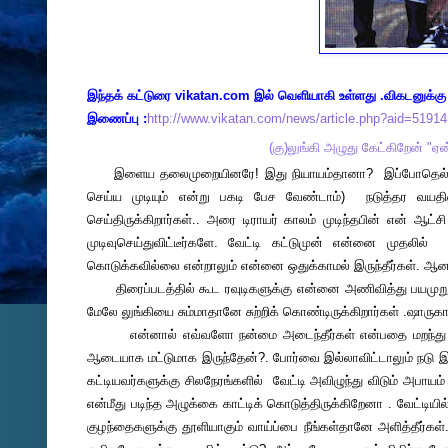
இந்தக் கட்டுரை vikatan.com இல் வெளியாகி உள்ளது .விகடனுக்கு
இணைப்பு :
http://www.vikatan.com/news/article.php?aid=51914
(கு)லுங்கி அழுது கேட்கிறேன் "ஏ
இளைய தலைமுறையினரே! இது நியாயம்தானா? இப்போதெல்லாம் ந
செய்ய முடியும் என்று பகடி பேச வேண்டாம்) நடுத்தர வயதின
செய்திருக்கிறார்கள்.. அரை டிராயர் காலம் முடிந்தபின் என் ஆட
முடிவுசெய்துவிட்டீர்களே. வேட்டி கட்டுமுன் என்னை முதலி
கொடுக்கவில்லை என்றாலும் என்னை ஒதுக்காமல் இருந்தீர்கள். ஆனா
திரைப்படத்தில் கூட ரவுடிகளுக்கு என்னை அணிவித்து பயமுறுத்
மேலே லுங்கியை சும்மாதானே சுற்றிக் கொண்டிருக்கிறார்கள் .ஷாரு
என்னால் எவ்வளோ நன்மை அடைந்தீர்கள் என்பதை மறந்து விட்டீர
ஆடையாக மட்டுமாக இருந்தேன்?. போர்வை இல்லாவிட்டாலும் நடு இரவ
கட்டியவர்களுக்கு சிலநேரங்களில் வேட்டி அவிழுந்து விடும் அபா
என்மீது படிந்த அழுக்கை காட்டிக் கொடுத்திருக்கிறேனா . வேட்டி
குழந்தைகளுக்கு தூளியாகும் வாய்ப்பை நீங்கள்தானே அளித்தீர்கள