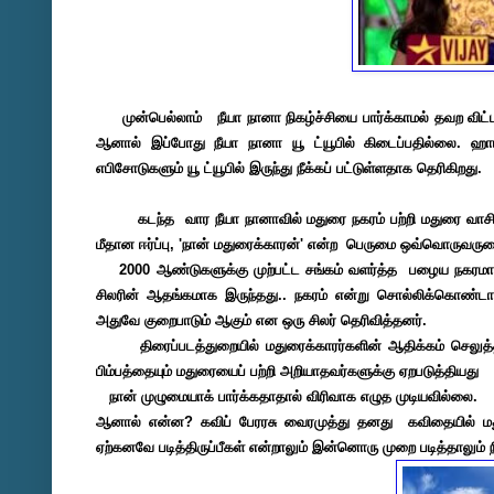
முன்பெல்லாம் நீயா நானா நிகழ்ச்சியை பார்க்காமல் தவற விட்டால
ஆனால் இப்போது நீயா நானா யூ ட்யூபில் கிடைப்பதில்லை. ஹாட்
எபிசோடுகளும் யூ ட்யூபில் இருந்து நீக்கப் பட்டுள்ளதாக தெரிகிறது.
கடந்த வார நீயா நானாவில் மதுரை நகரம் பற்றி மதுரை வாசிகள் 
மீதான ஈர்ப்பு, 'நான் மதுரைக்காரன்' என்ற பெருமை ஒவ்வொருவருடை
2000 ஆண்டுகளுக்கு முற்பட்ட சங்கம் வளர்த்த பழைய நகரமா
சிலரின் ஆதங்கமாக இருந்தது.. நகரம் என்று சொல்லிக்கொண்ட
அதுவே குறைபாடும் ஆகும் என ஒரு சிலர் தெரிவித்தனர்.
திரைப்படத்துறையில் மதுரைக்காரர்களின் ஆதிக்கம் செலுத்தி 
பிம்பத்தையும் மதுரையைப் பற்றி அறியாதவர்களுக்கு ஏறபடுத்தியது
நான் முழுமையாக் பார்க்கதாதால் விரிவாக எழுத முடியவில்லை.
ஆனால் என்ன? கவிப் பேரரசு வைரமுத்து தனது கவிதையில் மது
ஏற்கனவே படித்திருப்பீகள் என்றாலும் இன்னொரு முறை படித்தாலும்