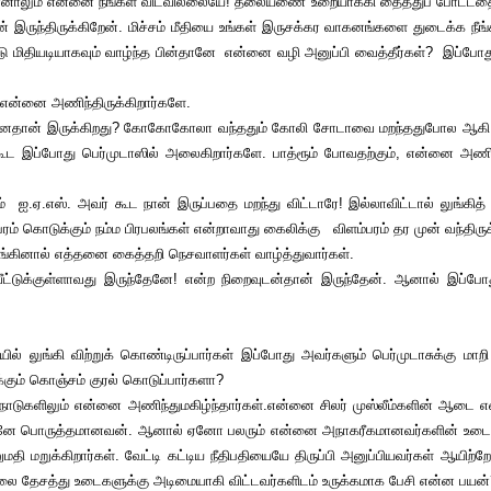
ு போனாலும் என்னை நீங்கள் விடவில்லையே! தலையணை உறையாக்கி தைத்துப் போட்டதை
 இருந்திருக்கிறேன். மிச்சம் மீதியை உங்கள் இருசக்கர வாகனங்களை துடைக்க நீங்க
ு மிதியடியாகவும் வாழ்ந்த பின்தானே என்னை வழி அனுப்பி வைத்தீர்கள்? இப்போது
 என்னை அணிந்திருக்கிறார்களே.
ன்னதான் இருக்கிறது? கோகோகோலா வந்ததும் கோலி சோடாவை மறந்ததுபோல ஆகி வ
ள் கூட இப்போது பெர்முடாஸில் அலைகிறார்களே. பாத்ரூம் போவதற்கும், என்னை அண
ஏ.எஸ். அவர் கூட நான் இருப்பதை மறந்து விட்டாரே! இல்லாவிட்டால் லுங்கித் த
பரம் கொடுக்கும் நம்ம பிரபலங்கள் என்றாவாது கைலிக்கு விளம்பரம் தர முன் வந்திரு
ினால் எத்தனை கைத்தறி நெசவாளர்கள் வாழ்த்துவார்கள்.
்குள்ளாவது இருந்தேனே! என்ற நிறைவுடன்தான் இருந்தேன். ஆனால் இப்போ
லுங்கி விற்றுக் கொண்டிருப்பார்கள் இப்போது அவர்களும் பெர்முடாசுக்கு மாறி வ
னக்கும் கொஞ்சம் குரல் கொடுப்பார்களா?
ுகளிலும் என்னை அணிந்துமகிழ்ந்தார்கள்.என்னை சிலர் முஸ்லீம்களின் ஆடை 
ு நானே பொருத்தமானவன். ஆனால் ஏனோ பலரும் என்னை அநாகரீகமானவர்களின் உடை
 மறுக்கிறார்கள். வேட்டி கட்டிய நீதிபதியையே திருப்பி அனுப்பியவர்கள் ஆயிற்றே
ை தேசத்து உடைகளுக்கு அடிமையாகி விட்டவர்களிடம் உருக்கமாக பேசி என்ன பயன்