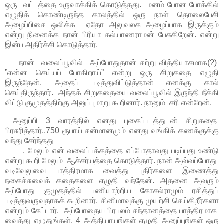
ஒரு வட்டத்தை உருவாக்கிக் கொடுத்தது. மனம் போன போக்கில்
எழுதிக் கொண்டிருந்த காலத்தில் ஒரு நாள் தொலைபேசி
அழைப்பிசை ஒலிக்க ஏதோ அலுவலக அழைப்பாக இருக்கும்
என்று நினைக்க நான் பிரியா கல்யாணராமன் பேசுகிறேன். என்று
இன்ப அதிர்ச்சி கொடுத்தார்.
நான் வலைப்பூவில் அப்போதுதான் சற்று வித்தியாசமாக(?)
”என்ன செய்யப் போகிறாய்” என்று ஒரு சிறுகதை எழுதி
இருந்தேன். அதைப் படித்துவிட்டுத்தான் எனக்கு கால்
செய்திருந்தார். அந்தக் சிறுகதையை வலைப்பூவில் இருந்தி நீக்கி
விட்டு குமுதத்திற்கு அனுப்புமாறு கூறினார். நானும் சரி என்றேன்.
அனுப்பி 3 வாரத்தில் எனது புகைப்படத்துடன் சிறுகதை
பிரசுரித்தார்..750 ரூபாய் சன்மானமும் எனது வங்கிக் கணக்குக்கு
வந்து சேர்ந்தது
. மேலும் என் வலைப்பக்கத்தை எப்போதாவது படிப்பது உண்டு
என்று கூறி மேலும் ஆச்சர்யத்தை கொடுத்தார். நான் அவ்வப்போது
வடிவேலுவை பாத்திரமாக வைத்து புதிர்களை இணைத்து
நகைச்சுவைக் கதைகளை எழுதி வந்தேன். அதனை அவரும்
அப்போது குமுதத்தில் பணியாற்றிய கோசல்ராமும் ரசித்துப்
படித்துவருவதாகக் கூறினார். சினிமாவுக்கு முயற்சி செய்கிறீர்களா
என்றும் கேட்டார். அப்போதைய பிரபலம் சந்தானத்தை பாத்திரமாக
வைத்து எழுதுங்கள். 4 அத்தியாயங்கள் எழுதி அனுப்புங்கள் ஒரு