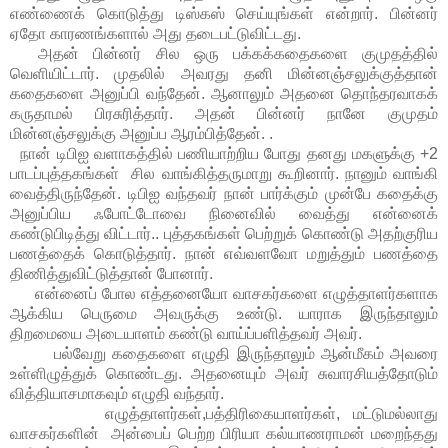
எண்ணைக் கொடுத்து டிஸ்கஸ் செய்யுங்கள் என்றார். பின்னர்
ஏதோ காரணங்களால் அது தடைபட்டுவிட்டது.
அதன் பின்னர் சில ஒரு பக்கக்கதைகளை குமுதத்தில்
வெளியிட்டார். முதலில் அவரது தனி மின்னஞ்சலுக்குத்தான்
கதைகளை அனுப்பி வந்தேன். ஆனாலும் அதனை தொந்தரவாகக்
கருதாமல் பிரசுரித்தார். அதன் பின்னர் நானே குமுதம்
மின்னஞ்சலுக்கு அனுப்ப ஆரம்பித்தேன். .
நான் டிபிஐ வளாகத்தில் பணியாற்றிய போது தனது மகளுக்கு +2
பாடப்புத்தகங்கள் சில வாங்கித்தருமாறு கூறினார். நானும் வாங்கி
வைத்திருந்தேன். டிபிஐ வந்தவர் நான் பார்க்கும் முன்பே கதைக்கு
அனுப்பிய ஃபோட்டோவை நினைவில் வைத்து என்னைக்
கண்டுபிடித்து விட்டார்.. புத்தகங்கள் பெற்றுக் கொண்டு அதற்குரிய
பணத்தைக் கொடுத்தார். நான் எவ்வளவோ மறுத்தும் பணத்தை
திணித்துவிட்டுத்தான் போனார்.
என்னைப் போல எத்தனையோ வாசகர்களை எழுத்தாளர்களாக
ஆக்கிய பெருமை அவருக்கு உண்டு. யாராக இருந்தாலும்
திறமையை அடையாளம் கண்டு வாய்ப்பளித்தவர் அவர்.
பல்வேறு கதைகளை எழுதி இருந்தாலும் ஆன்மீகம் அவரை
உள்ளிழுத்துக் கொண்டது. அதனையும் அவர் சுவாரசியத்தோடும்
வித்தியாசமாகவும் எழுதி வந்தார்.
எழுத்தாளர்கள்,பத்திரிகையாளர்கள், மட்டுமல்லாது
வாசகர்களின் அன்பைப் பெற்ற பிரியா கல்யாணராமன் மறைந்தது