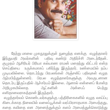
நேற்று மாலை முகநூலுக்குள் நுழைந்த எனக்கு எழுத்தாளர்
இந்துமதி அவர்களின் பதிவு கண்டு அதிர்ச்சி அடைந்தேன்.
குமுதம் ஆசிரியர் பிரியா கல்யாண ராமன் மறைந்து விட்டார் என்ற
செய்தியை உருக்கமாகப் பகிர்ந்து இருந்தார். உண்மையில் நம்ப
முடியவில்லை. தொடர்ந்து பிரபலங்கள் அஞ்சலிப் பதிவுகள் எழுத
ஆர்மபித்துள்ளனர். பிரபல எழுத்தாளர்களுக்கு அவருடனான
தொடர்பு இருப்பதில் ஆச்சர்யம் இல்லை. ஆனால் என்னைப் போன்ற
அறிமுகமில்லாத ஆட்களின் அன்பைப் பெற்று
எளிதானவராகத்தான் இருந்தார்.
எழுத்தார்வம் கொண்டவர்களுக்கு பத்திரிகைகளில் எழுத வாய்ப்பு
கிடைக்காத நிலையில் வலைப்பூக்கள் வரப்பிரசாதமாக அமைந்தது,
கதை கவிதை என அனைத்துக்கும் களம் அமைத்துக்கொடுத்து