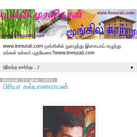
www.tnmurali.com மூங்கிலில் நுழைந்து இசையாய் எழுந்து
உங்கள் உள்ளம் புகுவேனா?www.tnmurali.com
▼
வியாழன், 23 ஜூன், 2022
பிரியா கல்யாணராமன்