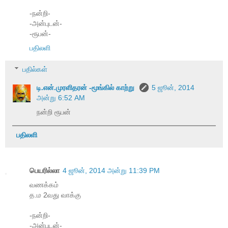
-நன்றி-
-அன்புடன்-
-ரூபன்-
பதிலளி
பதில்கள்
டி.என்.முரளிதரன் -மூங்கில் காற்று
5 ஜூன், 2014
அன்று 6:52 AM
நன்றி ரூபன்
பதிலளி
பெயரில்லா
4 ஜூன், 2014 அன்று 11:39 PM
வணக்கம்
த.ம 2வது வாக்கு
-நன்றி-
-அன்புடன்-