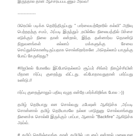
இருந்தால் தான் ஆச்சர்யப்படணும் அவ்வ்!
------------
பிரெயில் படிக்க தெரிந்திருப்பது " பார்வையற்றோரில் கல்வி" அறிவு
பெற்றதற்கு சமம், அப்படி இருந்தும் ,ரயில்வே நிலையத்தில் பிச்சை
எடுக்கும் நிலை தான் என்றால், இந்த தன்னார்வ தொண்டு
நிறுவனங்கள் எல்லாம் மக்களுக்கு சேவை
செய்துக்கொண்டிருப்பதாக சொல்கிறார்களே ,அதெல்லாம் யாருக்கு
போய் சேருகிறது?
#//ஐபிஎல் போலவே இப்போதெல்லாம் சூப்பர் சிங்கர் நிகழ்ச்சியின்
மீதான ஈர்ப்பு குறைந்து விட்டது. எப்போதாவதுதான் பார்ப்பது
உண்டு.//
ஈர்ப்பு குறைஞ்சாலும் பதிவு எழுத என்றே பார்க்கிறிங்க போல :-))
தமிழ் தெரியாது என சொல்வது ஃபேஷன் ஆகிடுச்சு ,அப்படி
சொன்னால் தமிழ் தெரியாமலே நல்லா பாடுதுனு சொல்வாங்கனு
நினைச்சு சொல்லி இருக்கும் பாப்பா, ஆனால் "Backfire" ஆகிடுச்சு
அவ்வ்.
# தமிழ் தெரிஞ்சவங்க தான் தமிழில் பாடனும் என்றால் மலையாள