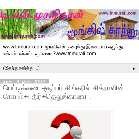
www.tnmurali.com மூங்கிலில் நுழைந்து இசையாய் எழுந்து
உங்கள் உள்ளம் புகுவேனா?www.tnmurali.com
▼
புதன், 4 ஜூன், 2014
பெட்டிக்கடை-சூப்பர் சிங்கரில் சித்ராவின்
கோபம்+புதிர்+தெலுங்கானா .