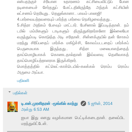
என்பதற்குச் ச்ரியான உதாரணம் கட்சியைவிட்டுப் போன
நடிகையைச் சேர்ததுப் போட்டதிலிருந்தே அந்தக் கட்சியின்
லட்சணம் தெரியுது.. தெலுங்கானா.. பாவம் பாலாஜி!
4.பார்வையற்றவரையும் பார்த்த பார்வை நெகிழவைத்தது..
5.சித்ரா அதிகம் பேசவும் மாட்டார். பேசினால் இப்படித்தான். நம்
டமில் மம்மிகளும் டாடிகளும் திருந்துகிறார்களோ இல்லையோ
வருந்தும்படி கொடுத்த அடி சரிதான். சின்னக்குயில் தன் சோகம்
மறந்து சிரிப்பதைப் பார்க்க மகிழ்ச்சி, கோவப்படடதைப் பார்க்கப்
பெருமையாக இருந்தது.. சித்ரா மலையாளத்தைத்
தாய்மொழியாகக் கொணடதால்தான் இவ்வளவு தெளிவாகத்
தாய்மொழிப்பற்றாளராக இருக்கிறார்.
மொத்தத்தில் கட்லெட்-காக்டெயில்-கலக்கல் ரொம்ப ரொம்ப
அருமை அய்யா.
பதிலளி
பதில்கள்
டி.என்.முரளிதரன் -மூங்கில் காற்று
5 ஜூன், 2014
அன்று 6:53 AM
ஐயா இது எனது வழக்கமான பெட்டிக்கடைதான். தலைப்பிட
மறந்துவிட்டேன்.