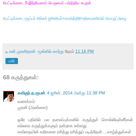
பெட்டிக்கடை.5-இந்தியரைப் பெருமைப் படுத்திய கூகுள்
பெட்டிக்கடை-சூப்பர் சிங்கர் ஜூனியர்+சாவித்திரி+தினமணியில் பொருட்பிழை
டி.என்.முரளிதரன் -மூங்கில் காற்று
நேரம்
11:16 PM
பகிர்
68 கருத்துகள்:
கவிஞர்.த.ரூபன்
4 ஜூன், 2014 அன்று 11:38 PM
வணக்கம்
முரளி (அண்ணா)
ஒரே பதிவில் பல தலைப்புக்களில் கருத்துச் சொல்லியுள்ளீர்கள்
எல்லாக கருத்துக்களும் நன்றாக உள்ளது
கவிதையின் வரிகளை ரசித்து ரசித்துப் படித்தேன்....வாழ்த்துக்கள்