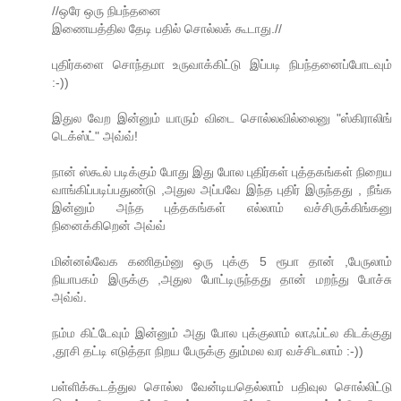
//ஒரே ஒரு நிபந்தனை
இணையத்தில தேடி பதில் சொல்லக் கூடாது.//
புதிர்களை சொந்தமா உருவாக்கிட்டு இப்படி நிபந்தனைப்போடவும்
:-))
இதுல வேற இன்னும் யாரும் விடை சொல்லவில்லைனு "ஸ்கிராலிங்
டெக்ஸ்ட்" அவ்வ்!
நான் ஸ்கூல் படிக்கும் போது இது போல புதிர்கள் புத்தகங்கள் நிறைய
வாங்கிப்படிப்பதுண்டு ,அதுல அப்பவே இந்த புதிர் இருந்தது , நீங்க
இன்னும் அந்த புத்தகங்கள் எல்லாம் வச்சிருக்கிங்கனு
நினைக்கிறென் அவ்வ்
மின்னல்வேக கணிதம்னு ஒரு புக்கு 5 ரூபா தான் ,பேருலாம்
நியாபகம் இருக்கு ,அதுல போட்டிருந்தது தான் மறந்து போச்சு
அவ்வ்.
நம்ம கிட்டேவும் இன்னும் அது போல புக்குலாம் லாஃப்ட்ல கிடக்குது
,தூசி தட்டி எடுத்தா நிறய பேருக்கு தும்மல வர வச்சிடலாம் :-))
பள்ளிக்கூடத்துல சொல்ல வேன்டியதெல்லாம் பதிவுல சொல்லிட்டு