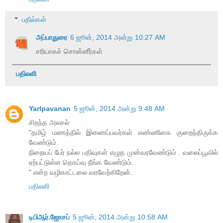
பதில்கள்
அப்பாதுரை
6 ஜூன், 2014 அன்று 10:27 AM
சரியாகச் சொன்னீர்கள்
பதிலளி
Yarlpavanan
5 ஜூன், 2014 அன்று 9:48 AM
சிறந்த அலசல்
"தமிழ் மணத்தில் இணைப்பவர்கள் எண்ணிகை குறைந்திருக்க
வேண்டும்.
நிறையப் பேர் நல்ல பதிவுகள் எழுத முன்வரவேண்டும் . வலைப்பூவில்
ஏற்பட்டுள்ள தொய்வு நீங்க வேண்டும்.
" என்ற வழிகாட்டலை வரவேற்கிறேன்.
பதிலளி
டிபிஆர்.ஜோசப்
5 ஜூன், 2014 அன்று 10:58 AM