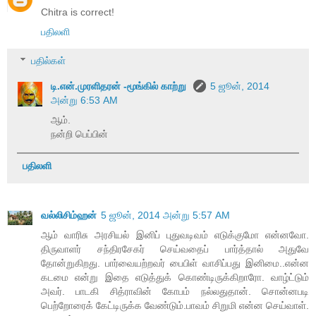
Chitra is correct!
பதிலளி
பதில்கள்
டி.என்.முரளிதரன் -மூங்கில் காற்று
5 ஜூன், 2014
அன்று 6:53 AM
ஆம்.
நன்றி பெப்பின்
பதிலளி
வல்லிசிம்ஹன்
5 ஜூன், 2014 அன்று 5:57 AM
ஆம் வாரிசு அரசியல் இனிப் புதுவடிவம் எடுக்குமோ என்னவோ.
திருவாளர் சந்திரசேகர் செய்வதைப் பார்த்தால் அதுவே
தோன்றுகிறது. பார்வையற்றவர் பைபிள் வாசிப்பது இனிமை..என்ன
கடமை என்று இதை எடுத்துக் கொண்டிருக்கிறாரோ. வாழ்ட்டும்
அவர். பாடகி சித்ராவின் கோபம் நல்லதுதான். சொன்னபடி
பெற்றோரைக் கேட்டிருக்க வேண்டும்.பாவம் சிறுமி என்ன செய்வாள்.