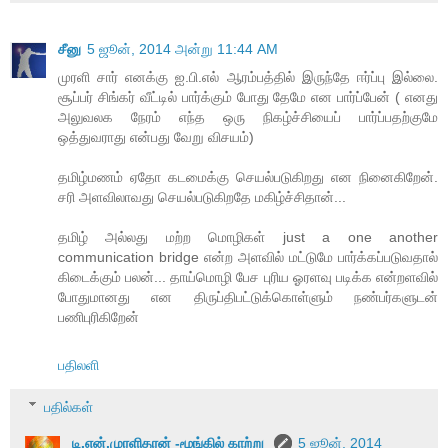
சீனு
5 ஜூன், 2014 அன்று 11:44 AM
முரளி சார் எனக்கு ஐ.பி.எல் ஆரம்பத்தில் இருந்தே ஈர்ப்பு இல்லை.
சூப்பர் சிங்கர் வீட்டில் பார்க்கும் போது தேமே என பார்ப்பேன் ( எனது
அலுவலக நேரம் எந்த ஒரு நிகழ்ச்சியைப் பார்ப்பதற்குமே
ஒத்துவராது என்பது வேறு விசயம்)
தமிழ்மணம் ஏதோ கடமைக்கு செயல்படுகிறது என நினைகிறேன்.
சரி அளவிலாவது செயல்படுகிறதே மகிழ்ச்சிதான்...
தமிழ் அல்லது மற்ற மொழிகள் just a one another
communication bridge என்ற அளவில் மட்டுமே பார்க்கப்படுவதால்
கிடைக்கும் பலன்... தாய்மொழி பேச புரிய ஓரளவு படிக்க என்றளவில்
போதுமானது என திருப்திபட்டுக்கொள்ளும் நண்பர்களுடன்
பணிபுரிகிறேன்
பதிலளி
பதில்கள்
டி.என்.முரளிதரன் -மூங்கில் காற்று
5 ஜூன், 2014