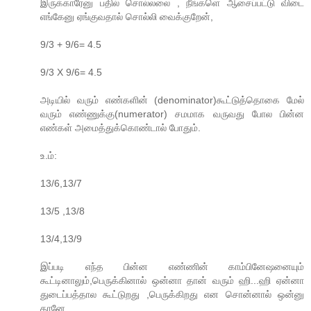
இருக்காரேனு பதில் சொல்லலை , நீங்களெ ஆசைப்பட்டு விடை
எங்கேனு ஏங்குவதால் சொல்லி வைக்குறேன்,
9/3 + 9/6= 4.5
9/3 X 9/6= 4.5
அடியில் வரும் எண்களின் (denominator)கூட்டுத்தொகை மேல்
வரும் எண்ணுக்கு(numerator) சமமாக வருவது போல பின்ன
எண்கள் அமைத்துக்கொண்டால் போதும்.
உ.ம்:
13/6,13/7
13/5 ,13/8
13/4,13/9
இப்படி எந்த பின்ன எண்ணின் காம்பினேஷனையும்
கூட்டினாலும்,பெருக்கினால் ஒன்னா தான் வரும் ஹி...ஹி ஏன்னா
துடைப்பத்தால கூட்டுறது ,பெருக்கிறது என சொன்னால் ஒன்னு
தானே.