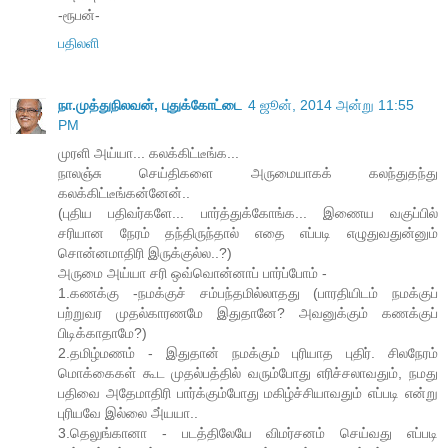
-ரூபன்-
பதிலளி
நா.முத்துநிலவன், புதுக்கோட்டை
4 ஜூன், 2014 அன்று 11:55
PM
முரளி அய்யா... கலக்கிட்டீங்க...
நாலஞ்சு செய்திகளை அருமையாகக் கலந்துதந்து
கலக்கிட்டீங்கன்னேன்..
(புதிய பதிவர்களே... பார்த்துக்கோங்க... இணைய வகுப்பில்
சரியான நேரம் தந்திருந்தால் எதை எப்படி எழுதுவதுன்னும்
சொன்னமாதிரி இருக்குல்ல..?)
அருமை அய்யா சரி ஒவ்வொன்னாப் பார்ப்போம் -
1.கணக்கு -நமக்குச் சம்பந்தமில்லாதது (பாரதியிடம் நமக்குப்
பற்றுவர முதல்காரணமே இதுதானே? அவனுக்கும் கணக்குப்
பிடிக்காதாமே?)
2.தமிழ்மணம் - இதுதான் நமக்கும் புரியாத புதிர். சிலநேரம்
மொக்கைகள் கூட முதல்பத்தில் வரும்போது எரிச்சலாவதும், நமது
பதிவை அதேமாதிரி பார்க்கும்போது மகிழ்ச்சியாவதும் எப்படி என்று
புரியவே இல்லை அ்யயா..
3.தெலுங்கானா - படத்திலேயே விமர்சனம் செய்வது எப்படி