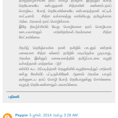
தமிழ்நிகழ்ச்சியில தாய் மொழி தமிழாக இருந்தும் பேசத்
தெரியலையே என்பதுதான் சித்ராவின் எண்ணம்.தாய்
மொழிகூட பேசத் தெரியவில்லையே என்பதைத்தான் சுட்டிக்
காட்டினார் . சித்ரா வக்காலத்து வாங்கியது தமிழுக்காக
அல்ல. அவரவர் தாய் மொழிக்காக.
இதே நிகழ்ச்சியில் வேறு மொழிகளை தாய் மொழியாக
உடையவாராலும் பாடுகிறார்கள்.அவர்களை சித்ரா
கேட்கவில்லை.
//தமிழ் தெரிஞ்சவங்க தான் தமிழில் பாடனும் என்றால்
மலையாள சித்ரா எல்லாம் தமிழில் பாடியிருக்க முடியாது,
அவங்க இன்னும் மலையாளத்தில் தமிழ்ப்பாடலை எழுதி
வச்சுத்தான் பாடுறாங்க :-))//
எஸ்பிபி கூட அப்படித்தான் தெலுங்கில் எழுதிவைத்துப் பாடுவார்
என்று கேள்விப் பட்டிருக்கிறேன். ஆனால் அவங்க யாரும்
தன்னுடைய தாய் மொழி பேசத் தெரியாதுன்னு சொல்லலை.
எழுதத் தெரியலன்னாலும் பரவாயில்லை.
பதிலளி
Peppin
5 ஜூன், 2014 அன்று 3:28 AM