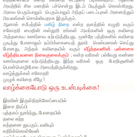
அவற்றில் சில மனதில் பச்சென்று இடம் பிடித்துக் கொள்கிறது.
அவை பெரும்பாலும் பெரும்பாலும் அந்தப் படைப்புகள் அனைத்தும்
பிரபலங்கள் சொல்லியதாக இருக்கும்.
ஆனால் சமீபத்தில்
மகிழ் நிறை
என்ற தளத்தில் எழுதி வரும்
சகோதரி மைதிலி கஸ்தூரி ரங்கன் அவர்களின் ஒரு கவிதை
அத்தகைய உணர்வை ஏற்படுத்தியது. மூன்றே பத்திகளில் கவிதை
முடிந்து போனாலும் நம்பிக்கையைத் தூவி மெஸ்மரைஸ் செய்து
போனது, அந்தக் கவிதையில் வரும்
வீழ்ந்தவனின் புன்னகை
வீழ்த்தியவனை நிலைகுலைக்கும் .
என்ற வரிகள் பல்வேறு எண்ண
உணர்வுகளை ஏற்படுத்தியது. இந்த வரிகள் ஒரு பேரறிஞனின்
பொன்மொழிபோல அமைந்திருக்கிறது.
வாழ்த்துக்கள் சகோதரி
முழுக் கவிதை கீழே !
வாழ்க்கையோடு ஒரு உடன்படிக்கை!
இரவின் இருள்நிறக்கோப்பையில்
இசை நிரப்பி
புத்தகம் நுகர்ந்து, போதையில்
தலை சுற்ற
எத்தனை துயரும், வலியும்
எதிர்க்கொள்வேன்