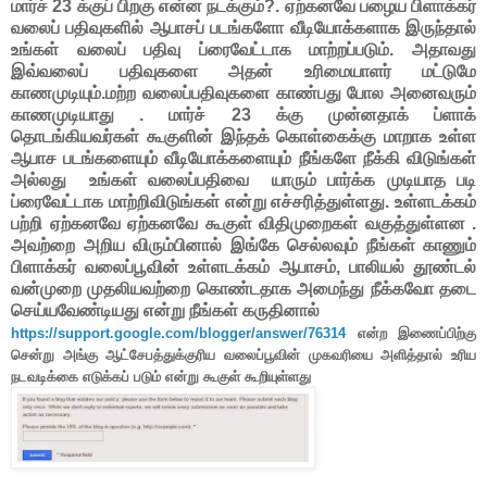
மார்ச் 23 க்குப் பிறகு என்ன நடக்கும்?.
ஏற்கனவே பழைய பிளாக்கர்
வலைப் பதிவுகளில் ஆபாசப் படங்களோ வீடியோக்களாக இருந்தால்
உங்கள் வலைப் பதிவு ப்ரைவேட்டாக மாற்றப்படும். அதாவது
இவ்வலைப் பதிவுகளை அதன் உரிமையாளர் மட்டுமே
காணமுடியும்.மற்ற வலைப்பதிவுகளை காண்பது போல அனைவரும்
காணமுடியாது . மார்ச் 23 க்கு முன்னதாக் ப்ளாக்
தொடங்கியவர்கள் கூகுளின் இந்தக் கொள்கைக்கு மாறாக உள்ள
ஆபாச படங்களையும் வீடியோக்களையும் நீங்களே நீக்கி விடுங்கள்
அல்லது உங்கள் வலைப்பதிவை யாரும் பார்க்க முடியாத படி
ப்ரைவேட்டாக மாற்றிவிடுங்கள் என்று எச்சரித்துள்ளது. உள்ளடக்கம்
பற்றி ஏற்கனவே ஏற்கனவே கூகுள் விதிமுறைகள் வகுத்துள்ளன .
அவற்றை அறிய விரும்பினால் இங்கே செல்லவும் நீங்கள் காணும்
பிளாக்கர் வலைப்பூவின் உள்ளடக்கம் ஆபாசம், பாலியல் தூண்டல்
வன்முறை முதலியவற்றை கொண்டதாக அமைந்து நீக்கவோ தடை
செய்யவேண்டியது என்று நீங்கள் கருதினால்
https://support.google.com/blogger/answer/76314
என்ற இணைப்பிற்கு
சென்று அங்கு ஆட்சேபத்துக்குரிய வலைப்பூவின் முகவரியை அளித்தால் உரிய
நடவடிக்கை எடுக்கப் படும் என்று கூகுள் கூறியுள்ளது