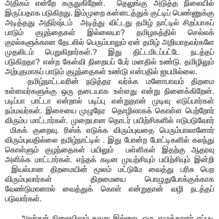
அதிகம் என்றே கருதுகிறேன். தெலுங்கு அடுத்த நிலையில்
இருப்பதாக படுகிறது. இம்முறை கன்னடத்துக் குட்டிப் பெண்ணுக்கு
அடித்தது அதிர்ஷ்டம் அடித்து விட்டது தமிழ் நாட்டில் சிறப்பாகப்
பாடும் குழந்தைகள் இல்லையா? தமிழகத்தில் செல்லக்
குரல்களுக்கான தேடலில் பெரும்பாலும் ஏன் தமிழ் அறியாதவர்களே
முதலிடம் பெறுகிறார்கள்.? இது திட்டமிடப்பட்டே நடத்தப்
படுகிறதா? என்ற கேள்வி நிறையப் பேர் மனதில் உண்டு. தமிழிலும்
அற்புதமாகப் பாடும் குழந்தைகள் உண்டு என்பதில் ஐயமில்லை.
தமிழ்நாட்டவரின் நடுத்தர வர்க்க மனோபாவம் திறமை
உள்ளவர்களுக்கு ஒரு தடையாக உள்ளது என்று நினைக்கிறேன்.
படிப்பா பாட்டா என்றால் படிப்பு என்றுதான் முடிவு எடுப்பார்கள்
நம்மவர்கள். இசையை முழுநேர தொழிலாகக் கொள்ள பெற்றோர்
விரும்ப மாட்டார்கள். முறையான தொடர் பயிற்சிகளில் ஈடுபடுவோர்
மிகக் குறைவு. ரிஸ்க் எடுக்க விரும்புவதை பெரும்பாலானோர்
விரும்புவதில்லை தமிழ்நாட்டில் . இது போன்ற போட்டிகளில் கலந்து
கொள்ளும் குழந்தைகள் பயிலும் பள்ளிகள் இதற்கு ஆதரவு
அளிக்க மாட்டார்கள். எந்தக் கடின முயற்சியும் பயிற்சியும் இன்றி
இயல்பான திறமையின் மூலம் மட்டுமே வைத்து பரிசு பெற
விரும்புவார்கள் திறமையை பொழுதுபோக்குக்காக
வேண்டுமானால் வைத்துக் கொள் என்றுதான் வழி நடத்தப்
படுவார்கள்.
அவர்கள் நிலையிலும் தவறு இல்லை. ஒரு எழுத்தாளர் எப்படி