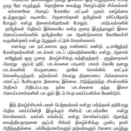
முழு நேர எழுத்துத் தொழிலை வைத்து பிழைப்பதில் சிக்கல்கள்
உள்ளனவோ அதைப் போலவே பாட்டின் மூலம் வாழ்க்கை
நடத்துவதும் கடினமே. அதனால்தான் தமிழர்கள் ரசிப்பதோடு
போதும் என்று நினைக்கிறார்கள் போலும். பாடுபவர்களில்
தமிழர்கள் அதிகம் இல்லையே என்ற குறை இருந்தாலும் இசை
அமைப்பாளர்களில் தமிழர்களே பல ஆண்டுகளாக கோலோச்சி
வருகின்றனர் என்று ஆறுதல் பட்டுக் கொள்ளலாம்
எனக்கு பல நாட்களாக ஒரு எண்ணம் உண்டு. டி.ராஜேந்தர்
போன்றவர்களின் பாடல்கள் பாடப் படுவதில்லையே என்று. ஆனால்
ராஜேந்தர் ஒரு முறை நிகழ்ச்சிக்கு வந்திருந்தார் . குழந்தைகள்
அவரது சூப்பர் ஹிட் பாடல்களை பாடினர். பாவம் அவரே தனது
பாடல்களின் பெருமையை தானே சொல்லிக் காட்டிக்
கொண்டிருந்தார். நடுவர்கள் அவரது திறமையை அவ்வளவாக
பாராட்டிப் பேசியதாக நினைவு இல்லை. அடுத்தடுத்த சீசன்களில்
அதிகம் அறியப்படாத நல்ல பாடல்களை தந்த இசை
அமைப்பாளர்களின் பாடலும் இடம் பெற வாய்ப்பளிக்க வேண்டும்.
இந் நிகழ்ச்சியால் பலன் பெற்றவர்கள் என்று பார்த்தால் தற்போது
அதிக வாய்ப்பின்றி இருக்கும் சீனியர் பாடகர்களே என்று
சொல்லலாம். வாய்ஸ் எக்ஸ்பர்ட் என்று சொல்லப்படும் ஆனந்த்
வைத்தியநாதனை சூப்பர் சிங்கர் நிகழ்ச்சிக்கு முன்பு நான்
அறிந்ததில்லை . பங்கேற்பாளர்களும் நடுவர்களும் அவரை புகழ்ந்து