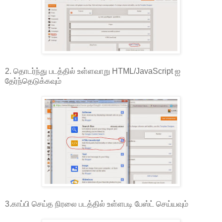
2. தொடர்ந்து படத்தில் உள்ளவாறு HTML/JavaScript ஐ
தேர்ந்தெடுக்கவும்
3.காப்பி செய்த நிரலை படத்தில் உள்ளபடி பேஸ்ட் செய்யவும்