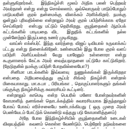
தள்ளுகிறார்கள். இந்நிகழ்ச்சி மூலம் அதிக பலன் பெற்றவர்
அவர்தான் என்று என்று சொல்லலாம். ஒவ்வொருவர் பாடும்போதும்
பாடுபவரின் குரல் தன்மைக்கு விளக்கம் அளிக்கிறார். நமக்கு
ஒன்றும் புரிவதில்லை என்றாலும் அவர் குரல் பயிற்சிக்காக ஏதோ
செய்கிறார் என்பது மட்டும் தெரிகிறது. குழந்தைகள் ஆரம்பக்
கட்டங்களில் பாடியதை விட இறுதிக் கட்டங்களில் நல்ல
முன்னேற்றம் இருப்பதை உணர் முடிகிறது.
வாய்ஸ் எக்ஸ்பர்ட் இந்த வார்த்தை விஜய் டிவியால் உருவாக்கப்
பட்டது என்று நினைக்கிறேன். உண்மையில் இது போல குரல் வளப்
பயிற்சி அளிப்பவர்கள் வேறு யாரேனும் உள்ளனாரா என்று
கூகுளாரைக் கேட்க அவர் வைத்யநாதனை மட்டுமே காட்டுகிறார்.
(தேடுதலில் நமக்கு பயிற்சி போதவில்லையோ?)
சினிமா பாடல்களில் இவ்வளவு நுணுக்கங்கள் இருக்கிறதா
என்பதை அறியவைத்தது சூப்பர் சிங்கர் நிகழ்ச்சி என்றால்
மிகையாகாது. மா.க.பா , பிரியங்கா , தொகுப்பாளர்களும் தங்கள்
பங்குக்கு நிகழ்ச்சிக்கு சுவாரசியம் கூட்டினர்.
என்றாலும் காமெடி என்ற பெயரில் மனோ போன்றவர்களின்
கோமாளித் தனங்கள் தொடக்கத்தில் சுவாரசியமாக இருந்தாலும்
போகப் போகப் எரிச்சலையே உண்டாக்கியது ( ஒரு முறை அவர்
பெண்வேடம் போட்டுக் கொண்டு வந்தது படு கோமாளித்தனம்)
அதே போல இந்நிகழ்ச்சியில் குழந்தைகளின் உடைகள்
விஷயத்தில் கவனம் கொள்ள வேண்டும். பெற்றோர் நடுவர்களை