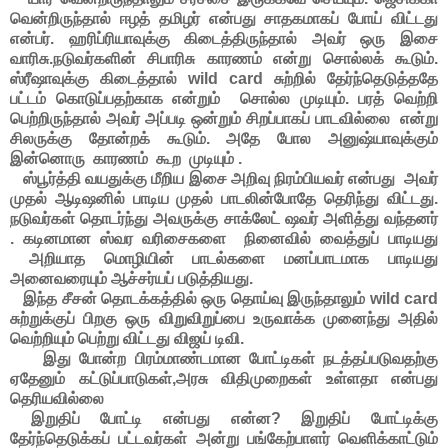
வென்றிருந்தால் ஈழத் தமிழர் என்பது சாதகமாகப் போய் விட்டது
என்பர். ஹரிப்ரியாவுக்கு கிடைத்திருந்தால் அவர் ஒரு இசை
வாரிசு.நடுவர்களின் சிபாரிசு காரணம் என்று சொல்லக் கூடும்.
ஸ்ரீஷாவுக்கு கிடைத்தால் wild card சுற்றில் தேர்ந்தெடுத்ததே
பட்டம் கொடுப்பதற்காக என்றும் சொல்ல முடியும். பரத் வெற்றி
பெற்றிருந்தால் அவர் அப்படி ஒன்றும் சிறப்பாகப் பாடவில்லை என்று
சிலருக்கு தோன்றக் கூடும். அதே போல அனுஷ்யாவுக்கும்
இன்னொரு காரணம் கூற முடியும் .
ஸ்பூர்த்தி வயதுக்கு மீறிய இசை அறிவு நிரம்பியவர் என்பது அவர்
முதல் ஆடிஷனில் பாடிய முதல் பாடலின்போதே தெரிந்து விட்டது.
நடுவர்கள் தொடர்ந்து அவருக்கு சாக்லேட் ஷவர் அளித்து வந்தனர்
. கடினமான ஸ்வர வரிசைகளை நினைவில் வைத்துப் பாடியது
அறியாத மொழியின் பாடல்களை மனப்பாடமாக பாடியது
அனைவரையும் ஆச்சர்யப் படுத்தியது.
இந்த சீசன் தொடக்கத்தில் ஒரு தொய்வு இருந்தாலும் wild card
சுற்றுக்குப் பிறகு ஒரு விறுவிறுப்பை உருவாக்க முனைந்து அதில்
வெற்றியும் பெற்று விட்டது விஜய் டிவி.
இது போன்ற பிரம்மாண்டமான போட்டிகள் நடத்தப்படுவதற்கு
ஏதேனும் கட்டுப்பாடுகள்,அரசு விதிமுறைகள் உள்ளதா என்பது
தெரியவில்லை
இறுதிப் போட்டி என்பது என்ன? இறுதிப் போட்டிக்கு
தேர்ந்தெடுக்கப் பட்டவர்கள் அன்று பங்கேற்பாளர் வெளிக்காட்டும்