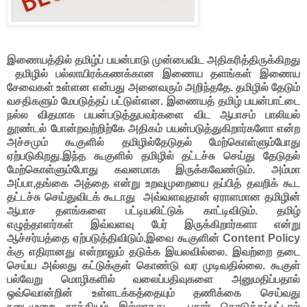
இணையத்தில் தமிழ்ப் பயன்பாடு முன்பைவிட அதிகரித்திருக்கிறது
தமிழில் பல்லாயிரக்கணக்கான இணைய தளங்கள் இணைய
சேவைகள் உள்ளன என்பது அனைவரும் அறிந்ததே. தமிழில் தேடும்
வசதிகளும் மேபடுத்தப் பட்டுள்ளன. இணையத் தமிழ் பயன்பாட்டை
நல்ல விதமாக பயன்படுத்துபவர்களை விட ஆபாசம் பாலியல்
தூண்டல் போன்றவற்றிற்கே அதிகம் பயன்படுத்துகிறார்களோ என்ற
அச்சமும் கூகுளில் தமிழில்தேடுதல் மேற்கொள்ளும்போது
ஏற்படுகிறது.இந்த கூகுளில் தமிழில் தட்டச்சு செய்து தேடுதல்
மேற்கொள்ளும்போது கவனமாக இருக்கவேண்டும். அம்மா
அப்பா,தங்கை அத்தை என்று உறவுமுறையை தப்பித் தவறிக் கூட
தட்டச்சு செய்துவிடக் கூடாது அவ்வளவுதான் ஏராளமான தமிழின்
ஆபாச தளங்களை பட்டியலிட்டுக் காட்டிவிடும். தமிழ்
எழுத்தாளர்கள் இவ்வளவு பேர் இருக்கிறார்களா என்று
ஆச்சர்யத்தை ஏற்படுத்திவிடும்.இவை கூகுளின் Content Policy
க்கு எதிரானது என்றாலும் தடுக்க இயலவில்லை.
இவற்றை தடை
செய்ய அல்லது கட்டுக்குள் கொண்டு வர முடிவதில்லை. கூகுள்
பல்வேறு மொழிகளில் வலைப்பதிவுகளை அனுமதிப்பதால்
ஒவ்வொன்றின் உள்ளடக்கத்தையும் தணிக்கை செய்வது
நடைமுறை சாத்தியம் இல்லாதது . புகார் கொடுக்கப்பட்டால்