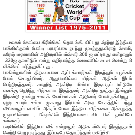
உலகக் கோப்பை கிரிக்கெட் தொடங்கி விட்டது .நேற்று இந்தியா
பாக்கிஸ்தான் போட்டி பரபரப்பாக நடந்து முடிந்தது.விராத் கோலி,
சுரேஷ் ரைனாவின் அதிரடியில் ஸ்கோர் 300 ஐ எட்டியது என்றாலும்
320ஐ தாண்டும் என்று எதிர்பார்த்த வேளையில் சடசடவென்று 8
விக்கெட் வீழ்ந்துவிட்டது .
பாகிஸ்தானின் திறமையான ஆட்டக்காரர்கள் இருந்தும் வழக்கம்
போல் சொதப்பினர். அனுபவமில்லா வீரர்கள் அதிகம் இடம்
பெற்றிருந்தனர். சாஹித் அஃப்ரிடி மிஸ்பா இருவரும் மட்டுமே
எனக்கு தெரிந்த வீரர்களாக இருந்தனர். அஃப்ரிடி தாத்தா இன்னும்
இரண்டு மூன்று உலகக் கோப்பைகள் ஆடுவார் போலிருக்கிறது .
ஏழடி உயரம் உள்ள முகமது இர்பான் அசுர வேகத்தில் பந்து
வீசினாலும் வாசிம் அக்ரம் போல இந்திய வீரர்களை அச்சுறுத்த
முடியவில்லை , பீல்டிங்கில் இந்தியாவை விட பின் தங்கியே
உள்ளனர்.
பவுலிங்கில் இந்தியா வீக் என்றாலும் அதிக ஸ்கோர் இருந்ததால்
வெற்றி பெற முடிந்தது. இப்படியே தொடர்ந்தால் மகிழ்ச்சி