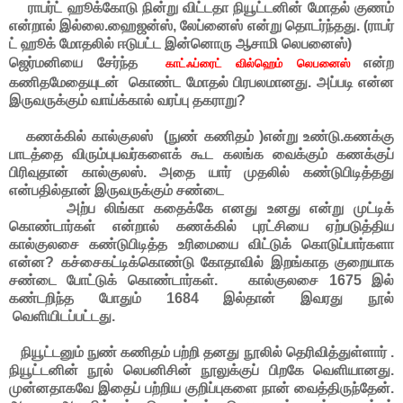
ராபர்ட் ஹூக்கோடு நின்று விட்டதா நியூட்டனின் மோதல் குணம்
என்றால் இல்லை.ஹைஜன்ஸ், லேப்னைஸ் என்று தொடர்ந்தது. (ராபர்
ட் ஹூக் மோதலில் ஈடுபட்ட இன்னொரு ஆசாமி லெபனைஸ்)
ஜெர்மனியை சேர்ந்த
என்ற
காட்ஃப்ரைட் வில்ஹெம் லெபனைஸ்
கணிதமேதையுடன் கொண்ட மோதல் பிரபலமானது. அப்படி என்ன
இருவருக்கும் வாய்க்கால் வரப்பு தகராறு?
கணக்கில் கால்குலஸ் (நுண் கணிதம் )என்று உண்டு.கணக்கு
பாடத்தை விரும்புபவர்களைக் கூட கலங்க வைக்கும் கணக்குப்
பிரிவுதான் கால்குலஸ். அதை யார் முதலில் கண்டுபிடித்தது
என்பதில்தான் இருவருக்கும் சண்டை
அற்ப லிங்கா கதைக்கே எனது உனது என்று முட்டிக்
கொண்டார்கள் என்றால் கணக்கில் புரட்சியை ஏற்படுத்திய
கால்குலசை கண்டுபிடித்த உரிமையை விட்டுக் கொடுப்பார்களா
என்ன? கச்சைகட்டிக்கொண்டு கோதாவில் இறங்காத குறையாக
சண்டை போட்டுக் கொண்டார்கள். கால்குலசை 1675 இல்
கண்டறிந்த போதும் 1684 இல்தான் இவரது நூல்
வெளியிடப்பட்டது.
நியூட்டனும் நுண் கணிதம் பற்றி தனது நூலில் தெரிவித்துள்ளார் .
நியூட்டனின் நூல் லெபனிசின் நூலுக்குப் பிறகே வெளியானது.
முன்னதாகவே இதைப் பற்றிய குறிப்புகளை நான் வைத்திருந்தேன்.