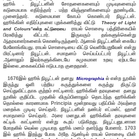
ஹூக் . நியூட்டனின் சோதனைகளையும் முடிவுகளையும்
கடுமையாக எதிர்த்தார் . மற்ற விஞ்ஞானிகளையும் தூண்டிவிட
முனைந்தார். கடுமையான கோபம் கொண்டார் நியூட்டன்.
ஹூக்கின் எதிர்ப்புகளை புறக்கணித்து விட்டு
Theory of Light
ராயல் சொசைடி பத்திரிகையில்
and Colours
”என்ற கட்டுரையை
பிரசுரித்து விட்டார். இருவரும் தங்களுக்கென்று
ஆதரவாளர்களைக் கொண்டிருந்தனர். ஆனால் நியூட்டனின் கையே
மேலோங்கியது. ராயல் சொசைடியை விட்டு வெளியேறுவேன் என்று
மிரட்டினார் நியூட்டன். சமாதனம் செய்யப்பட்டார் நியூட்டன்
.ஆனாலும் இவர்களுக்கிடையே சுமுகமான உறவு ஏற்படவே
இல்லை.,கைகலப்பில் ஈடுபடாத குறைதான்.
1676இல் ஹூக் நியூட்டன் தனது
ல் என்ற நூலில்
Micrographia
இருந்து ஒளி பற்றிய கருத்துக்களை கருத்து திருட்டு
செய்துவிட்டதாக குற்றம் சாட்டினார். ஹூக்கின் தரவுகளை தனது
நூலில் குறிப்பிட முதலில் விரும்பினாலும் தொடர்ந்த ஹூக்கின்
தொல்லை காரணமாக Principia மூன்றாவது பதிப்பில் அவற்றை
மறைக்க முடிவு செய்தார். நியூட்டனின் நண்பர் எட்மன்ட் ஹாலீ
சமாதானம் செய்தார். அரை மனதுடன் ஹூக்கின் தரவுகளை
சுட்டிக் காட்டினார் என்று கூறப் படுகிறது. நியூட்டனுடனான
மோதலில் வெல்ல முடியாத ஹூக் மனம் தளர்ந்து போனார். 1703
இல் ஹூக் இறந்து போக அதே ஆண்டில் ராயல் சொசைடி யின்