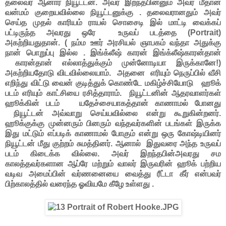
தலைவர் ஆனார் நியூட்டன். அவர் இறந்தபின்னும் அவர் மீதான
வன்மம் குறையவில்லை நியூட்டனுக்கு . தலைவரானதும் அவர்
செய்த முதல் காரியம் ராயல் சொசைடி இல் மாட்டி வைக்கப்
பட்டிருந்த அவரது ஒரே உருவப் படத்தை (Portrait)
அகற்றியதுதான். ( நம்ம ஊர் அரசியல் ஞாபகம் வந்தா அதுக்கு
நான் பொறுப்பு இல்ல . இங்க்லீஷ் காரன் இங்க்லீஷ்காரன்தான்
காரன்தான் எல்லாத்துக்கும் முன்னோடியா இருக்கானே!)
அகற்றியதோடு விடவில்லையாம். அதனை எரியும் நெருப்பில் வீசி
எறிந்து விட்டு வைன் குடித்துக் கொண்டே மகிழ்ச்சியோடு ஹூக்
படம் எரியும் காட்சியை ரசித்தாராம். நியூட்டனின் ஆதரவாளர்கள்
ஹூக்கின் படம் யதேச்சையாகத்தான் காணாமல் போனது
நியூட்டன் அவ்வாறு செய்யவில்லை என்று கூறுகின்றனர்.
ஹூக்குக்கு முன்னரும் பினரும் வந்தவர்களின் படங்கள் இருக்க
இது மட்டும் எப்படிக் காணாமல் போகும் என்று ஒரு கோஷ்டியினர்
நியூட்டன் மீது குற்றம் சுமத்தினர். ஆனால் இதுவரை அந்த உருவப்
படம் கிடைக்க வில்லை. அவர் இறந்தபின்அவரது சம
காலத்தவர்களான ஆப்ரே மற்றும் வாலர் இருவரின் ஹூக் பற்றிய
வடிவ அமைப்பின் வர்ணனையை வைத்து ரீட்டா கீர் என்பவர்
பிற்காலத்தில் வரைந்த ஓவியமே கீழே உள்ளது .