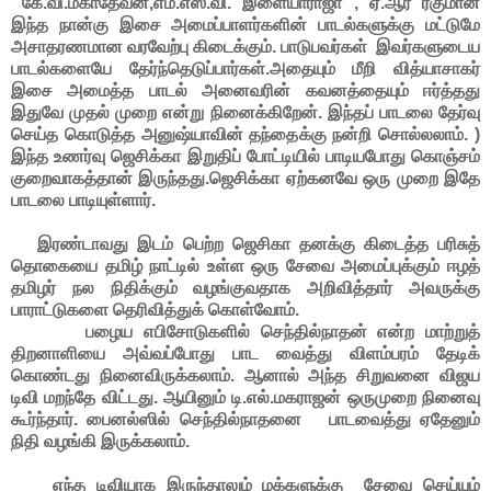
கே.வி.மகாதேவன்,எம்.எஸ்.வி. இளையாராஜா , ஏ.ஆர் ரகுமான்
இந்த நான்கு இசை அமைப்பாளர்களின் பாடல்களுக்கு மட்டுமே
அசாதரணமான வரவேற்பு கிடைக்கும். பாடுபவர்கள் இவர்களுடைய
பாடல்களையே தேர்ந்தெடுப்பார்கள்.அதையும் மீறி வித்யாசாகர்
இசை அமைத்த பாடல் அனைவரின் கவனத்தையும் ஈர்த்தது
இதுவே முதல் முறை என்று நினைக்கிறேன். இந்தப் பாடலை தேர்வு
செய்த கொடுத்த அனுஷ்யாவின் தந்தைக்கு நன்றி சொல்லலாம். )
இந்த உணர்வு ஜெசிக்கா இறுதிப் போட்டியில் பாடியபோது கொஞ்சம்
குறைவாகத்தான் இருந்தது.ஜெசிக்கா ஏற்கனவே ஒரு முறை இதே
பாடலை பாடியுள்ளார்.
இரண்டாவது இடம் பெற்ற ஜெசிகா தனக்கு கிடைத்த பரிசுத்
தொகையை தமிழ் நாட்டில் உள்ள ஒரு சேவை அமைப்புக்கும் ஈழத்
தமிழர் நல நிதிக்கும் வழங்குவதாக அறிவித்தார் அவருக்கு
பாராட்டுகளை தெரிவித்துக் கொள்வோம்.
பழைய எபிசோடுகளில் செந்தில்நாதன் என்ற மாற்றுத்
திறனாளியை அவ்வப்போது பாட வைத்து விளம்பரம் தேடிக்
கொண்டது நினைவிருக்கலாம். ஆனால் அந்த சிறுவனை விஜய
டிவி மறந்தே விட்டது. ஆயினும் டி.எல்.மகராஜன் ஒருமுறை நினைவு
கூர்ந்தார். பைனல்ஸில் செந்தில்நாதனை பாடவைத்து ஏதேனும்
நிதி வழங்கி இருக்கலாம்.
எந்த டிவியாக இருந்தாலும் மக்களுக்கு சேவை செய்யும்