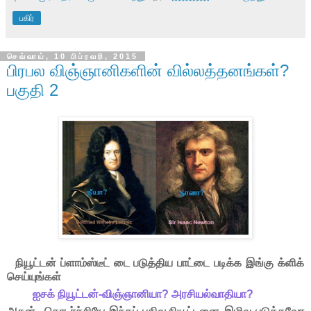
பகிர்
செவ்வாய், 10 பிப்ரவரி, 2015
பிரபல விஞ்ஞானிகளின் வில்லத்தனங்கள்?
பகுதி 2
நியூட்டன் ப்ளாம்ஸ்டீட் டை படுத்திய பாட்டை படிக்க இங்கு க்ளிக்
செய்யுங்கள்
ஐசக் நியூட்டன்-விஞ்ஞானியா? அரசியல்வாதியா?