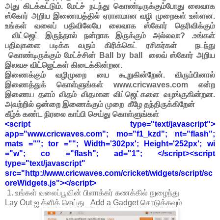
அது கிடக்கட்டும். மேட்ச் நடந்து கொண்டிருக்கும்போது லைவாக
ஸ்கோர் அறிய இணையத்தில் ஏராளமான வழி முறைகள் உள்ளன.
உங்கள் வலைப் பதிவிலேயே லைவாக ஸ்கோர் தெரிவிக்கும்
விட்ஜெட் இருந்தால் நன்றாக இருக்கும் அல்லவா? .உங்கள்
பதிவுகளை படிக்க வரும் கிரிக்கெட் ரசிகர்கள் நடந்து
கொண்டிருக்கும் மேட்ச்சின் Ball by ball லைவ் ஸ்கோர் அறிய
இலவச விட்ஜெட்கள் கிடைக்கின்றன.
இணைக்கும் வழிமுறை யை கூறுகின்றேன். விரும்பினால்
இணைத்துக் கொள்ளுங்கள் www.cricwaves.com என்ற
இணைய தளம் விதம் விதமான விட்ஜெட்களை வழங்குகின்றன.
அவற்றில் ஒன்றை இணைக்கும் முறை கீழே தந்திருக்கிறேன்
கீழ்க் கண்ட நிரலை காப்பி செய்து கொள்ளுங்கள்
<script type="text/javascript">
app="www.cricwaves.com"; mo="f1_kzd"; nt="flash";
mats =""; tor =""; Width='302px'; Height='252px'; wi
="w"; co ="flash"; ad="1"; </script><script
type="text/javascript"
src="http://www.cricwaves.com/cricket/widgets/script/sc
oreWidgets.js"></script>
1. உங்கள் வலைப்பூவின் பிளாக்கர் கணக்கில் நுழைந்து
Lay Out ஐ க்ளிக் செய்து Add a Gadget சொடுக்கவும்