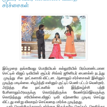
சர்ச்சைகள்
இம்முறை தங்கவேலு பொறியியல் கல்லூரியில் பிரம்மாண்டமான
செட்டில்
விஜய் டிவியின் சூப்பர் சிங்கர் ஜூனியர் பைனல்ஸ் நடந்து
முடிந்து சில நாட்களாகி விட்டன. ஆனாலும் சர்ச்சைகள் இன்னும்
முடிந்த பாடில்லை. ஸ்பூர்த்தி என்னும் குட்டிப் பெண் பட்டம் வென்றார்.
அடுத்த சில நாட்களில் யார் இந்நிகழ்ச்சி பற்றி
பேசினாலும்அவருக்கு கொடுத்திருக்க வேண்டும்/இவருக்கு
கொடுத்தது சரியில்லை.விஜய் டிவி ஏற்கனவே முடிவு செய்து
விட்டது என்று விவாதம் செய்வதை பார்க்க முடிந்தது.
யார் வென்றிருந்தாலும் சர்ச்சை இருக்கவே செய்யும். ஜெசிக்கா