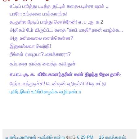
எட்டிப் பார்த்து படித்த குட்டிக் கதை-படிச்சா ஷாக் ...
யாரோ உங்களை பாக்கறாங்க!
கூகுள்ல தேடிப் பாத்து சொல்றேன்! எ. ப .கு. க.
2
அதிகம் பேர் விரும்பிய கதை "காபி மாதிரிதான் வாழ்க்க...
அது உன்கவலை எனக்கென்ன?
இதுவல்லவா வெற்றி!
நீங்கள் ஏழையா?பணக்காரரா?
கம்பனை காக்க வைத்த கவிஞன்
எ.பா.ப.கு. க. விவேகானந்தரின் கண் திறந்த தேவ தாசி-
தேர்வு வந்துடிச்சி! டென்ஷன் ஏறிடிச்சி!
விஷ லட்டு
புதிர்.இவர் உயிர்பிழைக்க வழியுண்டா
டி.என்.முரளிதரன் -மூங்கில் காற்று
நேரம்
6:29 PM
16 கருத்துகள்: