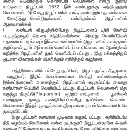
அதை அபகரித்துக் கொண்டார் லெபனைஸ் என்று குற்றம்
சாட்டினார் நியூட்டன். 1672 இல் லண்டனுக்கு வந்திருந்தார்
லெபனைஸ். அப்போது நியூட்டனின் கால்குலஸ் பற்றிய தகவல்களை
சேகரித்து சென்றிருக்கலாம் என்கிறார்கள் நியூட்டனின்
ஆதரவாளர்கள்
\ லண்டன் விஜயத்தின்போது நியூட்டனைப் பற்றி கேள்வி
பட்டிருந்தாலும் அவரை சந்திக்கவில்லை. அவரது வெளியீடுகள்
எதனையும் படிக்கவும் இல்லை.உண்மையில் நியூட்டனின் கால்குலஸ்
குறிப்புகள் நூல் அச்சமயம் வெளியிடப் படவில்லை. பல ஆண்டுகள்
கழித்தே நியூட்டனின் நூல் வெளியிடப் பட்டது . இரு பக்கத்திலும்
சூடான விவாதங்கள் ஆதரித்தும் எதிர்த்தும் எழுந்தன.
பத்திரிகைகளில் பல்வேறு தரப்பினர் நியூட்டனுக்கு ஆதரவாக
எழுதினர். இதில் வேடிக்கையான செய்தி என்னவென்றால்
இக்கட்டுரைகள் அனைத்தும் நியூட்டனால் எழுதப்பட்டு அவரது
நண்பர்கள் பெயரில் வெளியிடப் பட்டது. நியூட்டன், லெபனைஸ் மீது
கருத்து திருட்டு(Plagiarsim) குற்றம் சாட்டினார் . பூசல்கள்
வளர்ந்தன. தனது கண்டுபிடிப்பின்மீது நம்பிக்கை கொண்ட
லெபனைஸ் இந்தப் பூசலுக்கான தீர்வு காண ராயல் சொசைடியிடமே
முறையிட்டார்.
இது முட்டாள் தனமான முடிவாக கருதப் பட்டது . எதிரியிடமே
நீதி வழங்கக் கோரினால் என்ன நடக்கும்? நியூட்டன்தானே அதன்
தலைவர்? நேர்மையாக நடந்துகொள்வது போல நடுநிலையான ஒரு