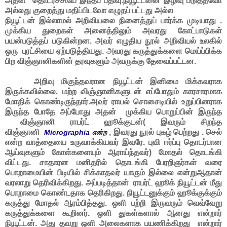
அதன் தொடர்ச்சியே இந்தப் பதிவு.நியூட்டனை இழிவு படுத்தவோ
அல்லது குறைத்து மதிப்பிடவோ எழுதப் பட்டது அல்ல
நியூட்டன் இல்லாமல் அறிவியலை நினைத்துப் பார்க்க முடியாது .
முக்கிய துறைகள் அனைத்திலும் அவரது கோட்பாடுகள்
பயன்படுத்தப் படுகின்றன. அவர் எழுதிய நூல் அறிவியல் உலகில்
ஒரு புரட்சியை ஏற்படுத்தியது. அவரது கருத்துக்களை மெய்ப்பிக்க
பிற விஞ்ஞானிகளின் தரவுகளும் அவருக்கு தேவைப்பட்டன.
அறிவு மிகுந்தவரான நியூட்டன் இனிமை மிக்கவராக
இருக்கவில்லை. மற்ற விஞ்ஞானிகளுடன் எப்போதும் காரசாரமாக
மோதிக் கொண்டிருந்தார்.அவர் ராயல் சொசைடியில் உறுப்பினராக
இருந்த போதே அப்போது அதன் முக்கிய பொறுப்பின் இருந்த
விஞ்ஞானி ராபர்ட் ஹூக்குடன்( இவரும் சிறந்த
விஞ்ஞானி
, இவரது நூல் புகழ் பெற்றது . செல்
Micrographia
என்ற
என்ற வாத்தையை உருவாக்கியவர் இவரே. புவி ஈர்ப்பு தொடர்பான
ஆய்வுகளும் கோள்களையும் ஆராய்ந்தவர்) மோதல் தொடங்கி
விட்டது. சாதாரன மனிதரில் தொடங்கி பேரறிஞர்கள் வரை
பொறாமையின் பிடியில் சிக்காதவர் யாரும் இல்லை என்றுஆதான்
வரலாறு தெரிவிக்கிறது. அப்படித்தான் ராபர்ட் ஹூக் நியூட்டன் மீது
பொறாமை கொண்டதாக தெரிகிறது. நியூட்டனுக்கும் ஹூக்குக்கும்
கருத்து மோதல் ஆரம்பித்தது. ஒளி பற்றி இருவரும் வெவ்வேறு
கருத்துக்களை கூறினர். ஒளி துகள்களால் ஆனது என்றார்
நியூட்டன். அது தவறு ஒளி அலைகளாக பயணிக்கிறது என்றார்