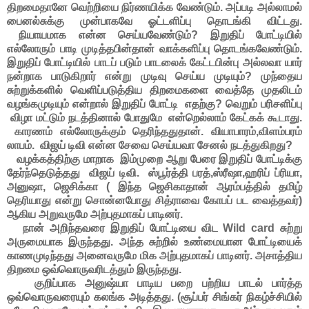
திறமைதானே வெற்றியை நிர்ணயிக்க வேண்டும். அப்படி அல்லாமல்
பைனல்சுக்கு முன்பாகவே ஓட்டளிப்பு தொடங்கி விட்டது.
நியாயமாக என்ன செய்யவேண்டும்? இறுதிப் போட்டியில்
எல்லோரும் பாடி முடித்தபின்தான் வாக்களிப்பு தொடங்கவேண்டும்.
இறுதிப் போட்டியில் பாடப் படும் பாடலைக் கேட்டபின்பு அல்லவா யார்
நன்றாக பாடுகிறார் என்று முடிவு செய்ய முடியும்? முந்தைய
சுற்றுக்களில் வெளிப்படுத்திய திறமைகளை வைத்தே முதலிடம்
வழங்கமுடியும் என்றால் இறுதிப் போட்டி எதற்கு? வெறும் பரிசளிப்பு
விழா மட்டும் நடத்தினால் போதுமே என்றெல்லாம் கேட்கக் கூடாது.
காரணம் எல்லோருக்கும் தெரிந்ததுதான். வியாபாரம்,விளம்பரம்
லாபம். விஜய் டிவி என்ன சேவை செய்யவா சேனல் நடத்துகிறது?
வழக்கத்திற்கு மாறாக இம்முறை ஆறு பேரை இறுதிப் போட்டிக்கு
தேர்ந்தெடுத்தது விஜய் டிவி.
ஸ்பூர்த்தி பரத்,ஸ்ரீஷா,ஹரிப் ப்ரியா,
அனுஷா, ஜெசிக்கா ( இந்த ஜெசிகாதான் ஆரம்பத்தில் தமிழ்
தெரியாது என்று சொன்னபோது சித்ராவை கோபப் பட வைத்தவர்)
ஆகிய அறுவருமே அற்புதமாகப் பாடினர்.
நான் அறிந்தவரை இறுதிப் போட்டியை விட Wild card சுற்று
அருமையாக இருந்தது. அந்த சுற்றில் உண்மையான போட்டியைக்
காணமுடிந்தது அனைவருமே மிக அற்புதமாகப் பாடினர். அசாத்திய
திறமை ஒவ்வொருவரிடத்தும் இருந்தது.
குறிப்பாக அனுஷ்யா பாடிய பறை பற்றிய பாடல் பார்த்த
ஒவ்வொருவரையும் கலங்க அடித்தது. (சூப்பர் சிங்கர் நிகழ்ச்சியில்