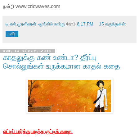
நன்றி www.cricwaves.com
டி.என்.முரளிதரன் -மூங்கில் காற்று
நேரம்
8:17 PM
15 கருத்துகள்:
பகிர்
சனி, 14 பிப்ரவரி, 2015
காதலுக்கு கண் உண்டா? தீர்ப்பு
சொல்லுங்கள் உருக்கமான காதல் கதை
எட்டிப் பார்த்து படித்த குட்டிக் கதை