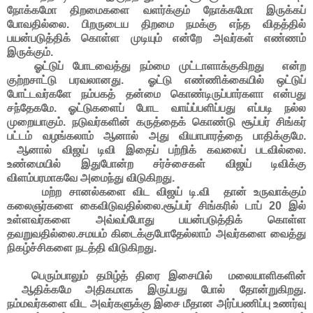
நோக்கமோ திறமைகளை வளர்க்கும் நோக்கமோ இருக்கப்
போவதில்லை. பிறருடைய திறமை நமக்கு எந்த விதத்தில்
பயன்படுத்திக் கொள்ள முடியும் என்றே அவர்கள் எண்ணம்
இருக்கும்.
ஓட்டுப் போடவைத்து நம்மை முட்டாளாக்குகிறது என்ற
குற்றசாட்டு பரவலானது. ஓட்டு எண்ணிக்கையில் ஒட்டுப்
போட்டவர்களே நம்பகத் தன்மை கொண்டிருப்பார்களா என்பது
சந்தேகமே. ஓட்டுகளைப் போட வாய்ப்பளிப்பது எப்படி நல்ல
முறையாகும். நடுவர்களின் கருத்தைக் கொண்டு சூப்பர் சிங்கர்
பட்டம் வழங்கலாம் ஆனால் அது வியாபாரத்தை பாதிக்குமே.
ஆனால் விஜய் டிவி இதைப் பற்றிக் கவலைப் படவில்லை.
உண்மையில் இதுபோன்ற சர்ச்சைகள் விஜய் டிவிக்கு
விளம்பரமாகவே அமைந்து விடுகிறது.
மற்ற சானல்களை விட விஜய் டி.வி தான் உருவாக்கும்
கலைஞர்களை கைவிடுவதில்லை.சூப்பர் சிங்கரில் டாப் 20 இல்
உள்ளவர்களை அவ்வப்போது பயன்படுத்திக் கொள்ள
தவறுவதில்லை.சமயம் கிடைக்குபோதேல்லாம் அவர்களை வைத்து
நிகழ்ச்சிகளை நடத்தி விடுகிறது.
பெரும்பாலும் தமிழ்த் திரை இசையில் மலையாளிகளின்
ஆதிக்கமே அதிகமாக இருப்பது போல் தோன்றுகிறது.
நம்மவர்களை விட அவர்களுக்கு இசை மீதான அர்ப்பணிப்பு உணர்வு