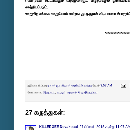
என்னதான் சட்டங்களும் விதிமுறைளும் வகுத்தாலும் ஓரளவிற
சாத்தியப்படும்.
ஊதுகிற சங்கை ஊதுவோம் என்றாவது ஒருநாள் விடியாமலா போகும்
****************
இடுகையிட்டது
டி.என்.முரளிதரன் -மூங்கில் காற்று
நேரம்
9:57 AM
லேபிள்கள்:
அனுபவம்
,
கூகுள்
,
சமூகம்
,
தொழில்நுட்பம்
27 கருத்துகள்:
KILLERGEE Devakottai
27 பிப்ரவரி, 2015 அன்று 11:07 A