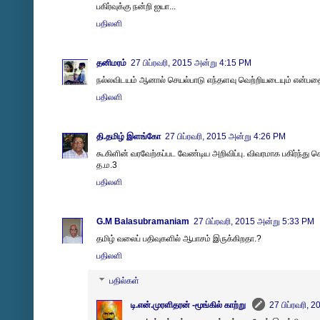
பகிர்வுக்கு நன்றி ஐயா...
பதிலளி
தனிமரம்
27 பிப்ரவரி, 2015 அன்று 4:15 PM
நல்லவிடயம் ஆனால் செயல்பாடு எந்தளவு வெற்றியடையும் என்பதை 
பதிலளி
தி.தமிழ் இளங்கோ
27 பிப்ரவரி, 2015 அன்று 4:26 PM
கூகிளின் வரவேற்கப்பட வேண்டிய அறிவிப்பு. விவரமாக பகிர்ந்து
த.ம.3
பதிலளி
G.M Balasubramaniam
27 பிப்ரவரி, 2015 அன்று 5:33 PM
தமிழ் வலைப் பதிவுகளில் ஆபாசம் இருக்கிறதா.?
பதிலளி
பதில்கள்
டி.என்.முரளிதரன் -மூங்கில் காற்று
27 பிப்ரவரி, 