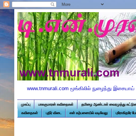
www.tnmurali.com மூங்கிலில் நுழைந்து இசையாய் 
முகப்பு
பாலகுமாரன் கவிதைகள்
தமிழை ஆண்டாள் வைரமுத்து கட்டு
கவிதைகள்
புதிர் விடை
என் கற்பனையில் வடிவேலு
புரோகிதரே ப