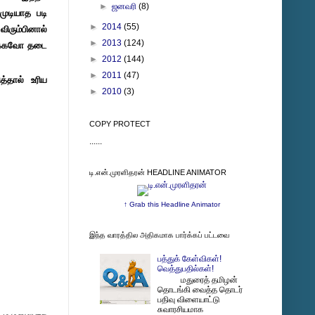
►
ஜனவரி
(8)
முடியாத படி
►
2014
(55)
ிரும்பினால்
►
2013
(124)
நீக்கவோ தடை
►
2012
(144)
►
2011
(47)
்தால் உரிய
►
2010
(3)
COPY PROTECT
......
டி.என்.முரளிதரன் HEADLINE ANIMATOR
↑ Grab this Headline Animator
இந்த வாரத்தில அதிகமாக பார்க்கப் பட்டவை
பத்துக் கேள்விகள்!
வெத்துபதில்கள்!
மதுரைத் தமிழன்
தொடங்கி வைத்த தொடர்
பதிவு விளையாட்டு
சுவாரசியமாக