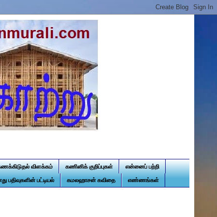
கணக்கிடுதல் விளக்கம்
கணினிக் குறிப்புகள்
என்னைப் பற்றி
து பதிவுகளின் பட்டியல்
கமலஹாசன் கவிதை
எண்ணங்கள்