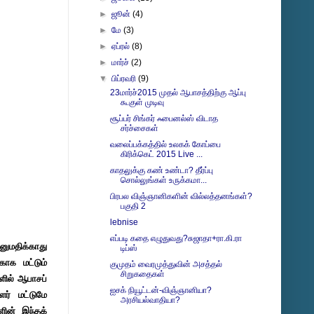
►
ஜூன்
(4)
►
மே
(3)
►
ஏப்ரல்
(8)
►
மார்ச்
(2)
▼
பிப்ரவரி
(9)
23மார்ச்2015 முதல் ஆபாசத்திற்கு ஆப்பு
கூகுள் முடிவு
சூப்பர் சிங்கர் ஃபைனல்ஸ் விடாத
சர்ச்சைகள்
வலைப்பக்கத்தில் உலகக் கோப்பை
கிரிக்கெட் 2015 Live ...
காதலுக்கு கண் உண்டா? தீர்ப்பு
சொல்லுங்கள் உருக்கமா...
பிரபல விஞ்ஞானிகளின் வில்லத்தனங்கள்?
பகுதி 2
lebnise
எப்படி கதை எழுதுவது?சுஜாதா+ரா.கி.ரா
னுமதிக்காது
டிப்ஸ்
காக மட்டும்
குமுதம் வைரமுத்துவின் அசத்தல்
சிறுகதைகள்
ளில் ஆபாசப்
ஐசக் நியூட்டன்-விஞ்ஞானியா?
ர் மட்டுமே
அரசியல்வாதியா?
ின் இந்தக்