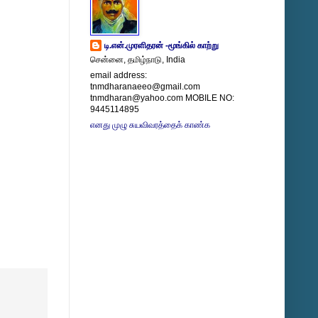
டி.என்.முரளிதரன் -மூங்கில் காற்று
சென்னை, தமிழ்நாடு, India
email address:
tnmdharanaeeo@gmail.com
tnmdharan@yahoo.com MOBILE NO:
9445114895
எனது முழு சுயவிவரத்தைக் காண்க