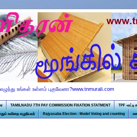
எழுந்து உங்கள் உள்ளம் புகுவேனா?www.tnmurali.com
ரை
TAMILNADU 7TH PAY COMMISSION FIXATION STATMENT
TPF -வட்டி 
ோதும் கவிதை எழுதியவர்
Rajyasaba Election : Model Voting and counting
என