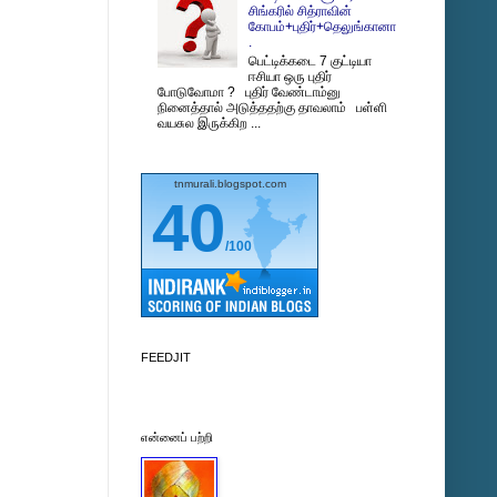
சிங்கரில் சித்ராவின்
கோபம்+புதிர்+தெலுங்கானா
.
பெட்டிக்கடை 7 குட்டியா
ஈசியா ஒரு புதிர்
போடுவோமா ? புதிர் வேண்டாம்னு
நினைத்தால் அடுத்ததற்கு தாவலாம் பள்ளி
வயசுல இருக்கிற ...
tnmurali.blogspot.com
40
/100
FEEDJIT
என்னைப் பற்றி