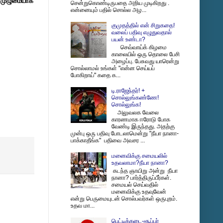
 முழுமையாக
சென்றுகொண்டிருபதை அறிய முடிகிறது .
என்னையும் பதில் சொல்ல அழ...
குமுதத்தில் என் சிறுகதை!
வலைப் பதிவு எழுதுவதால்
பயன் உண்டா?
செவ்வாய்க் கிழமை
காலையில் ஒரு தொலை பேசி
அழைப்பு. பேசுவது யாரென்று
சொல்லாமல் உங்கள் "என்ன செய்யப்
போகிறாய்" கதை க...
டி.ராஜேந்தர்! +
சொல்லுங்கண்ணே!
சொல்லுங்க!
அலுவலக வேலை
காரணமாக ஈரோடு போக
வேண்டி இருந்தது. அதற்கு
முன்பு ஒரு பதிவு போடலாமென்று "நீயா நானா-
பாக்காதீங்க" பதிவை அவசர ...
மனைவிக்கு சமையலில்
உதவலாமா?நீயா நானா?
கடந்த ஞாயிறு அன்று நீயா
நானா? பார்த்திருப்பீர்கள்.
சமையல் செய்வதில்
மனைவிக்கு உதவுவேன்
என்று பெருமையுடன் சொல்பவர்கள் ஒருபுறம்.
உதவ மா...
பெட்டிக்கடை-சூப்பர்