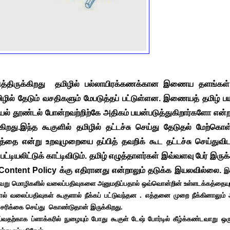
கரித்திருக்கிறது தமிழில் பல்லாயிரக்கணக்கான இணைய தளங்
ல் தேடும் வசதிகளும் மேபடுத்தப் பட்டுள்ளன. இணையத் தமிழ் ப
யல் தூண்டல் போன்றவற்றிற்கே அதிகம் பயன்படுத்துகிறார்களோ என்ற
கிறது.இந்த கூகுளில் தமிழில் தட்டச்சு செய்து தேடுதல் மேற்கொள
ை என்று உறவுமுறையை தப்பித் தவறிக் கூட தட்டச்சு செய்துவிட
ிட்டுக் காட்டிவிடும். தமிழ் எழுத்தாளர்கள் இவ்வளவு பேர் இருக்
 Content Policy க்கு எதிரானது என்றாலும் தடுக்க இயலவில்லை.
இ
ல்வேறு மொழிகளில் வலைப்பதிவுகளை அனுமதிப்பதால் ஒவ்வொன்றின் உள்ளடக்கத்தைய
டால் வலைப்பதிவுகள் கூகுளால் நீக்கப் பட்டுவந்தன . எத்தனை முறை நீக்கினாலு
்சரிக்கை செய்து கொண்டுதான் இருக்கிறது.
்காக ப்ளாக்கரில் நுழையும் போது கூகுள் டேஷ் போர்டில் கீழ்க்கண்டவாறு ஒர