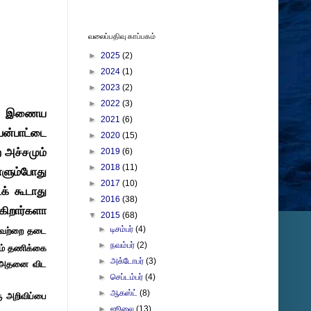
வலைப்பதிவு காப்பகம்
►
2025
(2)
►
2024
(1)
►
2023
(2)
►
2022
(3)
கள் இணைய
►
2021
(6)
யன்பாட்டை
►
2020
(15)
 அச்சமும்
►
2019
(6)
►
2018
(11)
்ளும்போது
►
2017
(10)
க் கூடாது
►
2016
(38)
கிறார்களா
▼
2015
(68)
►
டிசம்பர்
(4)
வற்றை தடை
►
நவம்பர்
(2)
ும் தணிக்கை
►
அக்டோபர்
(3)
ம் அதனை விட
►
செப்டம்பர்
(4)
►
ஆகஸ்ட்
(8)
ு அறிவிப்பை
►
ஜூலை
(13)