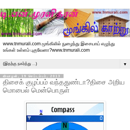
www.tnmurali.com மூங்கிலில் நுழைந்து இசையாய் எழுந்து
உங்கள் உள்ளம் புகுவேனா?www.tnmurali.com
▼
வியாழன், 19 செப்டம்பர், 2013
திசைக் குழப்பம் வந்ததுண்டா?திசை அறிய
மொபைல் மென்பொருள்