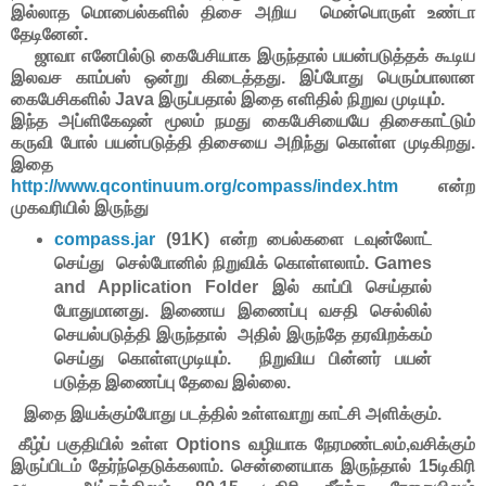
இல்லாத மொபைல்களில் திசை அறிய மென்பொருள் உண்டா
தேடினேன்.
ஜாவா எனேபில்டு கைபேசியாக இருந்தால் பயன்படுத்தக் கூடிய
இலவச காம்பஸ் ஒன்று கிடைத்தது. இப்போது பெரும்பாலான
கைபேசிகளில் Java இருப்பதால் இதை எளிதில் நிறுவ முடியும்.
இந்த அப்ளிகேஷன் மூலம் நமது கைபேசியையே திசைகாட்டும்
கருவி போல் பயன்படுத்தி திசையை அறிந்து கொள்ள முடிகிறது.
இதை
http://www.qcontinuum.org/compass/index.htm
என்ற
முகவரியில் இருந்து
compass.jar
(91K) என்ற பைல்களை டவுன்லோட்
செய்து செல்போனில் நிறுவிக் கொள்ளலாம். Games
and Application Folder இல் காப்பி செய்தால்
போதுமானது. இணைய இணைப்பு வசதி செல்லில்
செயல்படுத்தி இருந்தால் அதில் இருந்தே தரவிறக்கம்
செய்து கொள்ளமுடியும். நிறுவிய பின்னர் பயன்
படுத்த இணைப்பு தேவை இல்லை.
இதை இயக்கும்போது படத்தில் உள்ளவாறு காட்சி அளிக்கும்.
கீழ்ப் பகுதியில் உள்ள Options வழியாக நேரமண்டலம்,வசிக்கும்
இருப்பிடம் தேர்ந்தெடுக்கலாம். சென்னையாக இருந்தால் 15டிகிரி