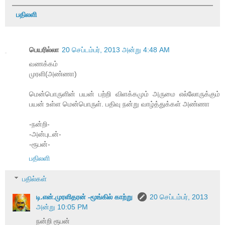
பதிலளி
பெயரில்லா
20 செப்டம்பர், 2013 அன்று 4:48 AM
வணக்கம்
முரளி(அண்ணா)
மென்பொருளின் பயன் பற்றி விளக்கமும் அருமை எல்லோருக்கும்
பயன் உள்ள மென்பொருள். பதிவு நன்று வாழ்த்துக்கள் அண்ணா
-நன்றி-
-அன்புடன்-
-ரூபன்-
பதிலளி
பதில்கள்
டி.என்.முரளிதரன் -மூங்கில் காற்று
20 செப்டம்பர், 2013
அன்று 10:05 PM
நன்றி ரூபன்