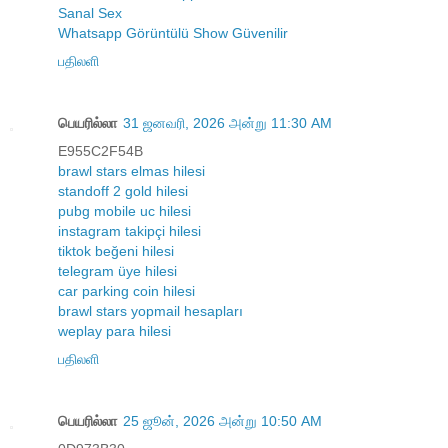
Sanal Sex
Whatsapp Görüntülü Show Güvenilir
பதிலளி
பெயரில்லா
31 ஜனவரி, 2026 அன்று 11:30 AM
E955C2F54B
brawl stars elmas hilesi
standoff 2 gold hilesi
pubg mobile uc hilesi
instagram takipçi hilesi
tiktok beğeni hilesi
telegram üye hilesi
car parking coin hilesi
brawl stars yopmail hesapları
weplay para hilesi
பதிலளி
பெயரில்லா
25 ஜூன், 2026 அன்று 10:50 AM