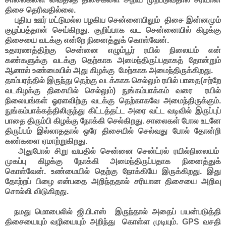
திசை தெரிவதில்லை.
புதிய ஊர் மட்டுமல்ல பழகிய சென்னையிலும் திசை இன்னமும்
குழப்பத்தான் செய்கிறது. குறிப்பாக வட சென்னையில் கிழக்கு
திசையை வடக்கு என்றே நினைத்துக் கொள்வேன்.
உதாரணத்திற்கு சென்னை எழும்பூர் ரயில் நிலையம் என்
கண்களுக்கு வடக்கு தெற்காக அமைந்திருப்பதாகத் தோன்றும்
ஆனால் உண்மையில் அது கிழக்கு மேற்காக அமைந்திருக்கிறது.
தாம்பரத்தில் இருந்து தெற்கு வடக்காக செல்லும் ரயில் பாதை(சற்றே
வடகிழக்கு திசையில் செல்லும்) நுங்கம்பாக்கம் வரை ரயில்
நிலையங்கள் ஓரளவிற்கு வடக்கு தெற்காகவே அமைந்திருக்கும்.
நுங்கம்பாக்கத்திலிருந்து கிட்டத்தட்ட அரை வட்ட வடிவில் இருப்புப்
பாதை திரும்பி கிழக்கு நோக்கி செல்கிறது. சாலைகள் போல உடனே
திருப்பம் இல்லாததால் ஒரே திசையில் செல்வது போல் தோன்றி
கண்களை ஏமாற்றுகிறது.
அதுபோல் சிறு வயதில் சென்னை சென்ட்ரல் ரயில்நிலையம்
முகப்பு கிழக்கு நோக்கி அமைந்திருப்பதாக நினைத்துக்
கொள்வேன். உண்மையில் தெற்கு நோக்கியே இருக்கிறது. இது
தோற்றப் பிழை என்பதை அறிந்ததால் சரியான திசையை அறிவு
சொல்லி விடுகிறது.
நமது மொபைலில் ஜி.பி.எஸ் இருந்தால் அதைப் பயன்படுத்தி
திசையையும் வழியையும் அறிந்து கொள்ள முடியும். GPS வசதி