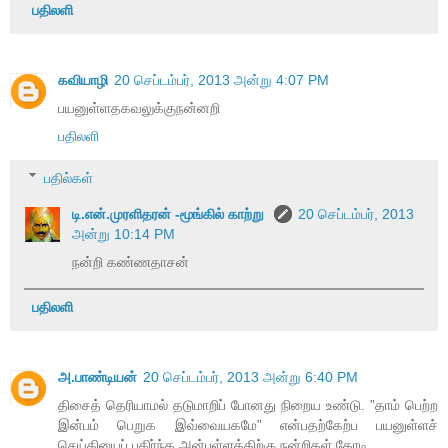
பதிலளி
கவியாழி
20 செப்டம்பர், 2013 அன்று 4:07 PM
பயனுள்ளதகவலுக்குநன்னறி
பதிலளி
பதில்கள்
டி.என்.முரளிதரன் -மூங்கில் காற்று
20 செப்டம்பர், 2013
அன்று 10:14 PM
நன்றி கண்ணதாசன்
பதிலளி
அ.பாண்டியன்
20 செப்டம்பர், 2013 அன்று 6:40 PM
திசைத் தெரியாமல் தடுமாறிப் போனது நிறைய உண்டு. ”தாம் பெற்ற
இன்பம் பெறுக இவ்வையகமே” என்பதற்கேற்ப பயனுள்ளச்
செய்தியைப் பகிர்ந்த அன்புள்ளத்திற்கு நன்றிகள் கோடி.