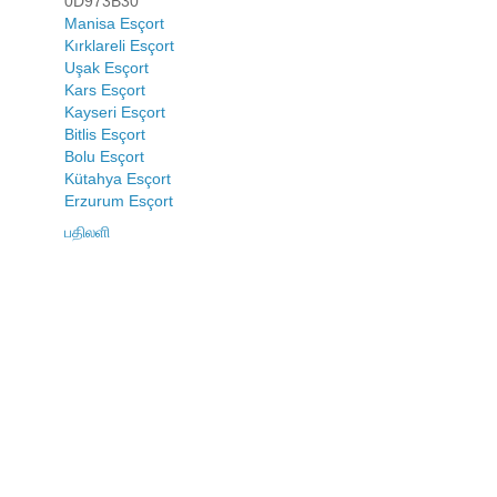
0D973B30
Manisa Esçort
Kırklareli Esçort
Uşak Esçort
Kars Esçort
Kayseri Esçort
Bitlis Esçort
Bolu Esçort
Kütahya Esçort
Erzurum Esçort
பதிலளி