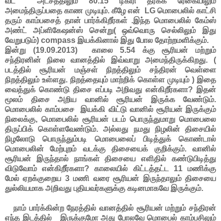
வட அட்சத்திலும் 80.15 டிகிரி தீர்க்க ரேகையிலும்
அமைந்திருப்பதை காண முடியும். கீழே என் LG மொபைலில் காட்சி
தரும் காம்பசைத் தான் பார்க்கிறீர்கள் .இந்த மொபைலில் கேம்ஸ்
அண்ட் அப்ளிகேஷன்ஸ் சென்று( ஒவ்வொரு செல்லிலும் இது
வேறுபடும்) compass இயக்கினால் இது போல தோற்றமளிக்கும்.
இன்று (19.09.2013) காலை 5.54 க்கு சூரியன் மற்றும்
சந்திரனின் நிலை வானத்தில் இவ்வாறு அமைந்திருக்கிறது. (
படத்தில் சூரியன் மஞ்சள் நிறத்திலும் சந்திரன் வெள்ளை
நிறத்திலும் உள்ளது. நிறத்தையும் மாற்றிக் கொள்ள முடியும் ) இதை
வைத்துக் கொண்டு திசை எப்படி அறிவது என்கிறீர்களா? இதன்
மூலம் திசை அறிய வானில் சூரியன் இருக்க வேண்டும்.
மொபைலில் காம்பசை இயக்கி விட்டு வானில் சூரியன் இருக்கும்
நிலைக்கு, மொபைலில் சூரியன் படம் பொருந்துமாறு மொபைலை
திருப்பிக் கொள்ளவேண்டும். அல்லது நமது நிழலின் திசையில்
நிழலோடு பொருந்தும்படி மொபைலைப் பிடித்துக் கொண்டால்
மொபைலின் மேற்புறம் வடக்கு திசையைக் குறிக்கும். வானில்
சூரியன் இருந்தால் நாங்கள் திசையை எளிதில் கண்டுபிடித்து
விடுவோம் என்கிறீர்களா? காலையில் கிட்டத்தட்ட 11 மணிக்கு
மேல் ஏறக்குறைய 3 மணி வரை சூரியன் இருந்தாலும் திசையை
துல்லியமாக அறிவது புதியவர்களுக்கு கடினமாகவே இருக்கும்.
நாம் பார்க்கின்ற நேரத்தில் வானத்தில் சூரியன் மற்றும் சந்திரன்
எந்த இடத்தில் இருக்குமோ அது போலவே மொபைல் காம்பசிலும்