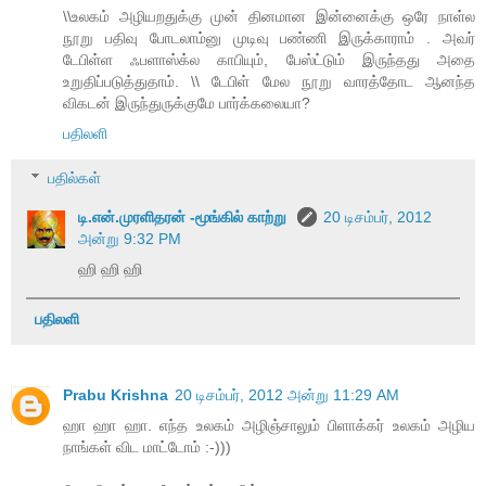
\\உலகம் அழியறதுக்கு முன் தினமான இன்னைக்கு ஒரே நாள்ல
நூறு பதிவு போடலாம்னு முடிவு பண்ணி இருக்காராம் . அவர்
டேபிள்ள ஃபளாஸ்க்ல காபியும், பேஸ்ட்டும் இருந்தது அதை
உறுதிப்படுத்துதாம். \\ டேபிள் மேல நூறு வாரத்தோட ஆனந்த
விகடன் இருந்துருக்குமே பார்க்கலையா?
பதிலளி
பதில்கள்
டி.என்.முரளிதரன் -மூங்கில் காற்று
20 டிசம்பர், 2012
அன்று 9:32 PM
ஹி ஹி ஹி
பதிலளி
Prabu Krishna
20 டிசம்பர், 2012 அன்று 11:29 AM
ஹா ஹா ஹா. எந்த உலகம் அழிஞ்சாலும் பிளாக்கர் உலகம் அழிய
நாங்கள் விட மாட்டோம் :-)))