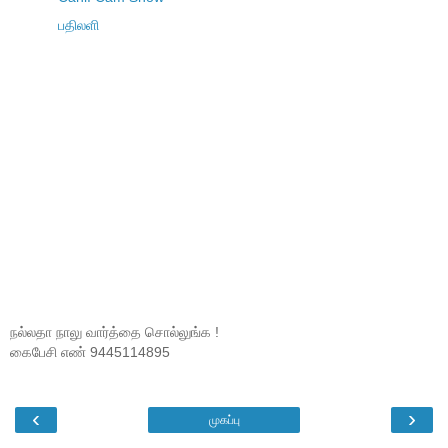
பதிலளி
நல்லதா நாலு வார்த்தை சொல்லுங்க !
கைபேசி எண் 9445114895
‹
›
முகப்பு