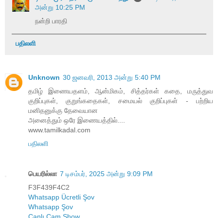
அன்று 10:25 PM
நன்றி பாரதி
பதிலளி
Unknown
30 ஜனவரி, 2013 அன்று 5:40 PM
தமிழ் இணையதளம், ஆன்மிகம், சித்தர்கள் கதை, மருத்துவ
குறிப்புகள், குறுங்கதைகள், சமையல் குறிப்புகள் - பற்றிய
மனிதனுக்கு தேவையான
அனைத்தும் ஒரே இணையத்தில்....
www.tamilkadal.com
பதிலளி
பெயரில்லா
7 டிசம்பர், 2025 அன்று 9:09 PM
F3F439F4C2
Whatsapp Ücretli Şov
Whatsapp Şov
Canlı Cam Show