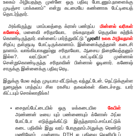
உலகம் அழியதற்கு முன்னே ஒரு பதிவு போடணும்.நாளைக்கு
முடிஞ்சா பாக்கலாம்" என்று கடமையே கண்ணாக பேட்டியைத்
தொடர்ந்தார்.
அங்கிருந்து மாம்பலத்தை க்ராஸ் பண்றப்ப
மின்னல் வரிகள்
கணேஷ்
, மனைவி சரிதாவோட ரங்கநாதன் தெருவில சுற்றிக்
கொண்டிருந்தார். என்னைப் பார்த்துவிட்டு "
முரளி!
உலக அழிவுநாள்
சிறப்பு தள்ளுபடி போட்டிருக்கானாம். இன்னைக்குத்தான் கடைசி
நாளாம். வாங்கியாகனும்னு சரிதாவோட ஆசைய நிறைவேத்தனும்
இல்ல?. வரட்டுமா" டாடா காட்டிவிட்டு முன்னால்
சென்றுகொண்டிருந்த சரிதாவின் பின்னால் ஓடினார். கணேஷ்
சாருக்கு இன்னைக்கு பதிவு ரெடி.
இதுக்கு மேல சுத்த முடியாம வீட்டுக்கு வந்துட்டேன். நெட்டுக்குள்ள
நுழைஞ்சு பாத்தப்ப சில ரகசிய தகவல்கள் கிடைச்சது. யார்
கிட்டயும் சொல்லாதீங்க!
சைதாப்பேட்டையில் ஒரு டீக்கடையில
கேபிள்
அண்ணன் டீயை யும் பண்ணையும் க்ளோஸ் அப்ல
போட்டோ எடுத்துக்கிட்டு இருந்தாராம்.சாப்பாட்டுக்
கடை பதிவில் இது வரப் போகுதாம்.அதுக்கு ரெண்டு
மணிநேரம் முன்னாடி DTH ல பதிவை வெளியிடப்