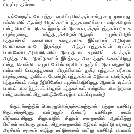
விரும்புவதில்லை
எல்லோருக்குமே புத்தக வாசிப்பு பிடிக்கும் என்று கூற முடியாது.
பள்ளிகளில் ஆண்டு விழாக்களில் புத்தக வாசிப்பை வளர்க்கிறோம்
என்ற பெயரில் பரிசு பெற்றவர்கள் அனைவருக்கும் புத்தகம் பரிசாக
வழங்குவதை பார்த்திருக்கிறேன்.அதுவும் வழங்கப்படும்
புத்தகங்கள் சுவையான கதைகளாக இல்லாமல் அறிவுரை
சொல்பவையாகவே இருக்கும். அந்தப் புத்தகங்கள் படிக்கப்
படாமலேயே அலமாரிகளில் அமைதியாக உறங்கிக் கிடக்கும்.
அடுத்த சில ஆண்டுகளில் இடத்தை அடைத்துக் கொள்கிறது
என்று சொல்லி பழைய பேப்பர்காரனிடம் தஞ்சம் அடைவதுண்டு.
என்னைப் பொருத்தவரை விரும்பினால் தவிர புத்தகம் பரிசாக
வழங்குவதை தவிர்க்க வேண்டும்.புத்தகங்கள் அறிவை வளர்க்கும்
புத்தகங்கள் என்ற ரீதியிலேயே வழங்கப்படுகிறது. ஆனால் படிக்கப்
படாமல் பயனற்றுக் கிடப்பதால் புத்தகங்கள் என்றாலே பயனற்றவை
என்ற எண்ணம் சிறு வயதிலேயே ஏற்பட வாய்ப்பு உண்டு.
தொடக்கத்தில் பொழுதுபோக்குக்காகத்தான் புத்தக வாசிப்பு
தொடங்குகிறது. என்றாலும் பின்னர் வாசிப்புக் களம்
விரிவடைகிறது. சிறுவயதில் சிறுவர் கதைகளில் ஆரம்பித்து
பின்னர் கவிதை நாவல், சிறுகதைகளில் ஆர்வம் ஏற்பட்டு வரலாறு
அரசியல் சமூகம் சார்ந்த கட்டுரைகள் என்று வாசிப்புப் பயணம்