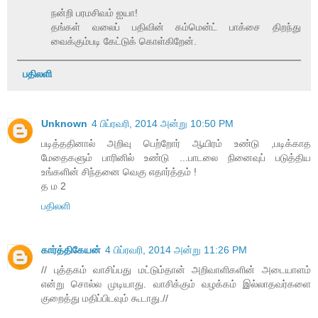
நன்றி பரமசிவம் ஐயா!
தங்கள் வலைப் பதிவின் கம்மென்ட் பாக்சை திறந்து
வைக்கும்படி கேட்டுக் கொள்கிறேன்.
பதிலளி
Unknown
4 பிப்ரவரி, 2014 அன்று 10:50 PM
படித்ததினால் அறிவு பெற்றோர் ஆயிரம் உண்டு ,படிக்காத
மேதைகளும் பாரினில் உண்டு ...பாடலை நினைவுப் படுத்திய
உங்களின் சிந்தனை வெகு எதார்த்தம் !
த ம 2
பதிலளி
கார்த்திகேயன்
4 பிப்ரவரி, 2014 அன்று 11:26 PM
// புத்தகம் வாசிப்பது மட்டும்தான் அறிவாளிகளின் அடையாளம்
என்று சொல்ல முடியாது. வாசிக்கும் வழக்கம் இல்லாதவர்களை
குறைத்து மதிப்பிடவும் கூடாது.//