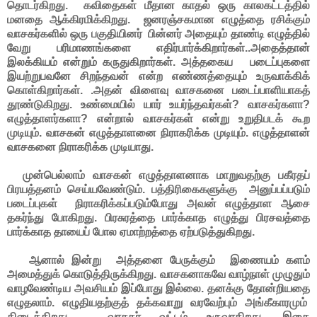
தொடர்கிறது. கவிதைகள் மீதான காதல் ஒரு காலகட்டத்தில்
மனதை ஆக்கிரமிக்கிறது. ஜனரஞ்சகமான எழுத்தை ரசிக்கும்
வாசகர்களில் ஒரு பகுதியினர் பின்னர் அதையும் தாண்டி எழுத்தில்
வேறு பரிமாணங்களை எதிர்பார்க்கிறார்கள்..அதைத்தான்
இலக்கியம் என்றும் கருதுகிறார்கள். அத்தகைய படைப்புகளை
இயற்றுபவனே சிறந்தவன் என்ற எண்ணத்தையும் உருவாக்கிக்
கொள்கிறார்கள். .அதன் விளைவு வாசகனை படைப்பாளியாகத்
தூண்டுகிறது. உண்மையில் யார் உயர்ந்தவர்கள்? வாசகர்களா?
எழுத்தாளர்களா? என்றால் வாசகர்கள் என்று உறுதிபடக் கூற
முடியும். வாசகன் எழுத்தாளனை நிராகரிக்க முடியும். எழுத்தாளன்
வாசகனை நிராகரிக்க முடியாது.
முன்பெல்லாம்
வாசகன் எழுத்தாளனாக மாறுவதற்கு பகீரதப்
பிரயத்தனம் செய்யவேண்டும். பத்திரிகைகளுக்கு அனுப்பப்படும்
படைப்புகள் நிராகரிக்கப்படும்போது அவன் எழுத்தாள ஆசை
தகர்ந்து போகிறது. பிரசுரத்தை பார்க்காத எழுத்து பிரசவத்தை
பார்க்காத தாயைப் போல ஏமாற்றத்தை ஏற்படுத்துகிறது.
ஆனால் இன்று அத்தனை பேருக்கும் இணையம் களம்
அமைத்துக் கொடுத்திருக்கிறது. வாசகனாகவே வாழ்நாள் முழுதும்
வாழவேண்டிய அவசியம் இப்போது இல்லை. தனக்கு தோன்றியதை
எழுதலாம். எழுதியதற்குத் தக்கவாறு வரவேற்பும் அங்கீகாரமும்
கிடைக்கிறது. வாசகர் வட்டம் உருவாகிறது. இதை