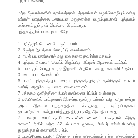
முரளியண்ணா,
மற்ற மீடியாக்களின் தாக்கத்தால் புத்தகங்கள் வழக்கொழியும் என்ற
உங்கள் வாதத்தை பனிவுடன் மறுதளிக்க விரும்புகிறேன். புத்தகம்
என்றைக்கும் தன் இடத்தை இழக்காது.
புத்தகத்தின் மான்புகள் கீழே
1. படுத்துக் கொண்டே படிக்கலாம்.
2, பிடித்த இடத்தை கோடிட்டு வைக்கலாம்
3. ரயில் பயணங்களில் அறுவைகளை தவிர்க்க உதவும்
4. புத்தக அலமாரி /ஷெல்ப் இருப்பதே வீட்டின் அழகைக் கூட்டும்
5. படிக்கும் போது சார்ஜ் இறங்கி விடுமோ என்று கனணி / ஐபேட்
போல பயப்பட வேண்டாம்.
6. புதுப் புத்தகத்தும் பழைய புத்தகத்துக்கும் தனித்தனி வாசம்
உண்டு. அதுவே படிப்பதை பரவசமாக்கும்.
7.புத்தகம் ஒளித்திரை போல் கண்ணை ரிப்பேர் ஆக்காது.
8.ஐபேடுகளில் புரட்டினால் இரண்டு மூன்று பக்கம் விறு விறு என்று
ஒடும் ஆனால் புத்தகத்தின் பக்கத்தை , ஒட்டியிருக்கா
ஒட்டியிருக்கா என்று பார்த்துத் திருப்புவதே அலாதியானது.
7. பழைய வாரப்பத்திரிக்கைகளின் பைண்ட் படித்தால் அந்த
காலகட்டத்தில் வந்த 32 -ம் பக்க மூலை, மிஸ்டர் எக்ஸ் போன்ற
துனுக்குகள் கண்ணில் படும்.
8.டவுன்லோடு மாதிரி இல்லாது எங்க கிடைக்கும் எங்க கிடைக்கும்