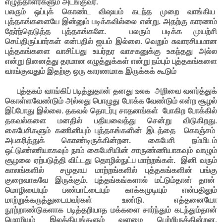
எழுத்தாளர்களும் அடங்குவர்.
பலரும் ஒப்புக் கொண்ட விஷயம் கடந்த முறை வாங்கிய
புத்தகங்களையே இன்னும் படிக்கவில்லை என்று. அதற்கு காரணம்
தேர்ந்தெடுத்த புத்தகங்களே. பலரும் படிக்க முயற்சி
செய்திருப்பார்கள் என்பதில் ஐயம் இல்லை. வெறும் சுவாரசியமான
புத்தகங்களை வாசிப்பது உயர்தர வாசகனுக்கு உகந்தது அல்ல
என்று நினைத்து தரமான எழுத்துக்கள் என்று நம்பும் புத்தகங்களை
வாங்குவதும் இதற்கு ஒரு காரணமாக இருக்கக் கூடும்
புத்தகம் வாங்கிப் படித்துதான் தனது உலக அறிவை வளர்த்துக்
கொள்ளவேண்டும் அல்லது பொழுது போக்க வேண்டும் என்ற சூழல்
இப்போது இல்லை. தகவல் தொடர்பு சாதனங்கள் போகிற போக்கில்
தகவல்களை மனதில் பதியவைத்து சென்று விடுகிறது.
கைபேசிகளும் கணினியும் புத்தகங்களின் இடத்தை கொஞ்சம்
அபகரித்துக் கொண்டிருக்கின்றன. கைபேசி நம்மிடம்
ஒட்டுண்ணியாகவும் நாம் கைபேசியின் சாருண்ணியாகவும் வாழும்
சூழலை ஏற்படுத்தி விட்டது தொழில்நுட்ப மாற்றங்கள். இனி வரும்
காலங்களில் சமுதாய மாற்றங்களில் புத்தகங்களின் பங்கு
குறைவாகவே இருக்கும். புத்தங்கங்களால் மட்டும்தான் தான்
மொழியையும் பண்பாட்டையும் காக்கமுடியும் என்பதிலும்
மாற்றுக்கருத்துடையவர்கள் உண்டு. எத்தனையோ
நூற்றாண்டுகளாக படித்தறியாத மக்களை சார்ந்தும் கடந்தும்தான்
மொழியும் இலக்கியங்களும் வளமை பெற்றிருக்கின்றன.