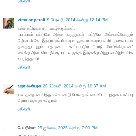
பதிலளி
vimalanperali
9 பிப்ரவரி, 2014 அன்று 12:14 PM
நல்ல கட்டுரை சார்.வாழ்த்துக்கள்.
.படிப்பவர் மட்டுமே அல்ல ,எழுதுபவர் மட்டுமே அல்ல,எல்லோரும்
அறிவாளிகே இந்நாட்டில்.மிகவும் துச்சமாகவும்,எள்ளி நகையாடல்
தனத்துட்டனும் உதாரணம் காட்டப்படும் ”மாடு மேய்க்கிறவன்”
என்கிற அடைமொழிக்குட்பட்டவருக்கு இருக்கிற அனுபவ அறிவு மிக
உயர்ந்ததாய்/
பதிலளி
உஷா அன்பரசு
26 பிப்ரவரி, 2014 அன்று 10:37 AM
உலகத்தை வாசித்துக்கொண்டு போவதால் என்னிடம் புத்தக வாசிப்பு
ரொம்ப குறைச்சல்தான்.............
பதிலளி
பெயரில்லா
25 ஜூலை, 2025 அன்று 7:00 PM