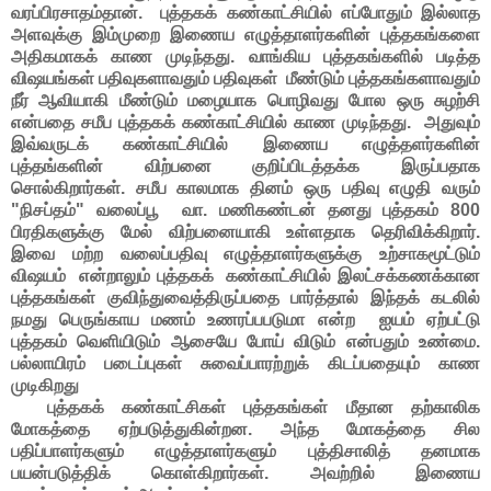
வரப்பிரசாதம்தான். புத்தகக் கண்காட்சியில் எப்போதும் இல்லாத
அளவுக்கு இம்முறை இணைய எழுத்தாளர்களின் புத்தகங்களை
அதிகமாகக் காண முடிந்தது. வாங்கிய புத்தகங்களில் படித்த
விஷயங்கள் பதிவுகளாவதும் பதிவுகள் மீண்டும் புத்தகங்களாவதும்
நீர் ஆவியாகி மீண்டும் மழையாக பொழிவது போல ஒரு சுழற்சி
என்பதை சமீப புத்தகக் கண்காட்சியில் காண முடிந்தது. அதுவும்
இவ்வருடக் கண்காட்சியில் இணைய எழுத்தளர்களின்
புத்தங்களின் விற்பனை குறிப்பிடத்தக்க இருப்பதாக
சொல்கிறார்கள். சமீப காலமாக தினம் ஒரு பதிவு எழுதி வரும்
"நிசப்தம்" வலைப்பூ வா. மணிகண்டன் தனது புத்தகம் 800
பிரதிகளுக்கு மேல் விற்பனையாகி உள்ளதாக தெரிவிக்கிறார்.
இவை மற்ற வலைப்பதிவு எழுத்தாளர்களுக்கு உற்சாகமூட்டும்
விஷயம் என்றாலும் புத்தகக் கண்காட்சியில் இலட்சக்கணக்கான
புத்தகங்கள் குவிந்துவைத்திருப்பதை பார்த்தால் இந்தக் கடலில்
நமது பெருங்காய மணம் உணரப்பபடுமா என்ற ஐயம் ஏற்பட்டு
புத்தகம் வெளியிடும் ஆசையே போய் விடும் என்பதும் உண்மை.
பல்லாயிரம் படைப்புகள் சுவைப்பாரற்றுக் கிடப்பதையும் காண
முடிகிறது
புத்தகக் கண்காட்சிகள் புத்தகங்கள் மீதான தற்காலிக
மோகத்தை ஏற்படுத்துகின்றன. அந்த மோகத்தை சில
பதிப்பாளர்களும் எழுத்தாளர்களும் புத்திசாலித் தனமாக
பயன்படுத்திக் கொள்கிறார்கள். அவற்றில் இணைய