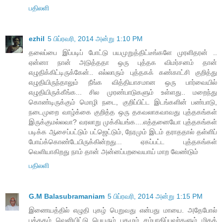
பதிலளி
ezhil
5 பிப்ரவரி, 2014 அன்று 1:10 PM
தலைப்பை இப்படிப் போட்டு பயமுறுத்திட்டீங்களே முரளிதரன் ..
ஏன்னா நான் அடுத்ததா ஒரு புத்தக விமர்சனம் தான்
எழுதிக்கிட்டிருக்கேன்.. எல்லாரும் புத்தகக் கண்காட்சி குறித்து
எழுதியிருந்தாலும் நீங்க வித்தியாசமான ஒரு பார்வையில்
எழுதியிருக்கீங்க... சில முரண்பாடுகளும் உள்ளது.. மறைந்து
கொண்டிருக்கும் மொழி நடை, குறிப்பிட்ட இடங்களின் பண்பாடு,
நடைமுறை வாழ்க்கை குறித்த ஒரு தகவலாகவாவது புத்தகங்கள்
இருக்குமல்லவா? வரலாறு முக்கியங்க....எத்தனையோ புத்தகங்கள்
படிக்க ஆசைப்பட்டும் பட்ஜெட்டும், நேரமும் இடம் தராததால் தள்ளிப்
போய்க்கொண்டேயிருக்கின்றது... ஏகப்பட்ட புத்தகங்கள்
வெளியாகிறது நாம் தான் அன்னப்பறவையாய் மாற வேண்டும்
பதிலளி
G.M Balasubramaniam
5 பிப்ரவரி, 2014 அன்று 1:15 PM
இணையத்தில் எழுதி புகழ் பெறுவது என்பது மாயை. அதேபோல்
புத்தகம் வெளியிட்டு பெயரும் புகழும் சம்பாதிப்பவர்களும் மிகக்