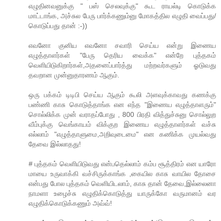
எழுதினவனுக்கு " பஸ் செலவுக்கு" கூட ராயல்டி கொடுக்க
மாட்டாங்க, அச்சுல பேரு பார்க்கணும்னு மோகத்தில எழுதி வைப்பது/
கொடுப்பது தான் :-))
எவனோ குனிய எவனோ சவாரி செய்ய என்று இணைய
எழுத்தாளர்கள் "பேரு தெரிய வைக்க" என்றே புத்தகம்
வெளியிடுகிறார்கள்,அதனைப்பார்த்து மற்றவர்களும் ஓடுவது
தவறான முன்னுதாரணம் ஆகும்.
ஒரு பக்கம் டிடிபி செய்ய ஆகும் கூலி அளவுக்காவது கணக்கு
பண்ணி காசு கொடுத்தாங்க என எந்த "இணைய எழுத்தாளரும்"
சொல்லிக்க முன் வராதப்போது , 800 பிரதி வித்துச்சுனு சொல்லுற
வீம்புக்கு வெங்காயம் விக்குற இணைய எழுத்தாளர்கள் வச்சு
எல்லாம் "எழுத்தாளுமை,அறிவுடைமை" என கணிக்க முயல்வது
தேவை இல்லாதது!
# புத்தகம் வெளியிடுவது என்பதெல்லாம் கம்ப சூத்திரம் என யாரோ
மாயை உருவாக்கி வச்சிருக்காங்க ,கையில காசு வாயில தோசை
என்பது போல புத்தகம் வெளியிடலாம், காசு தான் தேவை,இல்லைனா
நாமளா உழைச்சு எழுதிக்கொடுத்து யாருக்கோ வருமானம் வர
எழுதிக்கொடுக்கணும் அவ்வ்!