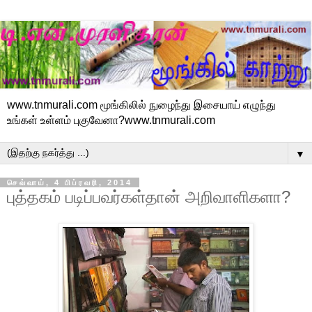
www.tnmurali.com மூங்கிலில் நுழைந்து இசையாய் எழுந்து
உங்கள் உள்ளம் புகுவேனா?www.tnmurali.com
▼
செவ்வாய், 4 பிப்ரவரி, 2014
புத்தகம் படிப்பவர்கள்தான் அறிவாளிகளா?