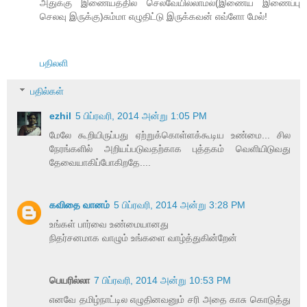
அதுக்கு இணையத்தில செலவேயில்லாமல்(இணைய இணைப்பு
செலவு இருக்கு)சும்மா எழுதிட்டு இருக்கவன் எவ்ளோ மேல்!
பதிலளி
பதில்கள்
ezhil
5 பிப்ரவரி, 2014 அன்று 1:05 PM
மேலே கூறியிருப்பது ஏற்றுக்கொள்ளக்கூடிய உண்மை... சில
நேரங்களில் அறியப்படுவதற்காக புத்தகம் வெளியிடுவது
தேவையாகிப்போகிறதே....
கவிதை வானம்
5 பிப்ரவரி, 2014 அன்று 3:28 PM
உங்கள் பார்வை உண்மையானது
நிதர்சனமாக வாழும் உங்களை வாழ்த்துகின்றேன்
பெயரில்லா
7 பிப்ரவரி, 2014 அன்று 10:53 PM
எனவே தமிழ்நாட்டில எழுதினவனும் சரி அதை காசு கொடுத்து