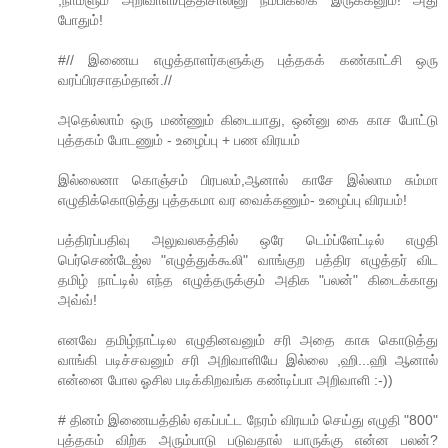
போதும்!
#// இணைய எழுத்தாளர்களுக்கு புத்தகக் கண்காட்சி ஒரு
வரப்பிரசாதம்தான்.//
அதெல்லாம் ஒரு மண்ணும் கிடையாது, ஒன்னு கை காச போட்டு
புத்தகம் போடணும் - உழைப்பு + பண விரயம்
இல்லைனா கொஞ்சம் பிரபலம்,ஆனால் காசே இல்லாம சும்மா
எழுதிக்கொடுத்து புத்தகமா வர வைக்கணும்- உழைப்பு விரயம்!
பத்திரப்பதிவு அலுவலகத்தில் ஒரே டெம்ப்ளேட்டில் எழுதி
பெர்செண்டேஜ்ல "எழுத்துக்கூலி" வாங்குற பத்திர எழுத்தர் விட
தமிழ் நாட்டில் எந்த எழுத்தருக்கும் அதிக "பலன்" கிடைக்காது
அவ்வ்!
எனவே தமிழ்நாட்டில எழுதினவனும் சரி அதை காசு கொடுத்து
வாங்கி படிச்சவனும் சரி அறிவாளியே இல்லை ,ஹி...ஹி ஆனால்
என்னை போல ஓசில படிக்கிறவங்க கண்டிப்பா அறிவாளி :-))
# தினம் இணையத்தில் ஏகப்பட்ட நேரம் விரயம் செய்து எழுதி "800"
புத்தகம் விற்க அரும்பாடு படுவதால் யாருக்கு என்ன பலன்?