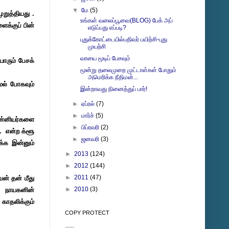
▼
மே
(5)
றுத்தியது .
உங்கள் வலைப்பூவை(BLOG) பேக் அப்
க்குப் பின்
எடுப்பது எப்படி?
புதுக்கோட்டையில்பதிவர் பயிற்சி-புது
முயற்சி
வாயை மூடிப் பேசவும்
ாரும் பேசக்
மூன்று தலைமுறை முட்டாள்கள் போதும்
அமெரிக்க நீதிமன்...
மல் போகவும்
இன்றாவது நினைத்துப் பார்!
►
ஏப்ரல்
(7)
►
மார்ச்
(5)
 கன்னியர்களை
►
பிப்ரவரி
(2)
t. என்ற க்ளூ
►
ஜனவரி
(3)
க்க இன்னும்
►
2013
(124)
►
2012
(144)
►
2011
(47)
ன் தன் மீது
►
2010
(3)
. நாயகனின்
காதலிக்கும்
COPY PROTECT
......