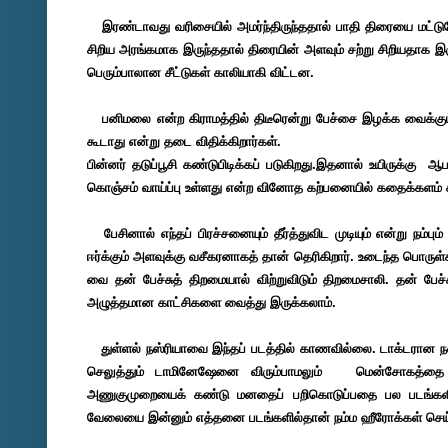
இரண்டாவது வரிசையில் அமர்ந்திருந்ததால் பாதி திரையை மட்டும
சிறிய அரங்கமாக இருந்ததால் திரையின் அளவும் சற்று சிறியதாக இ
பெரும்பாலான சீட்டுகள் காலியாகி விட்டன.
பனிமலை என்ற கிராமத்தில் திடீரென்று பேச்சை இழக்க வைக்கும் 
கூடாது என்று தடை விதிக்கிறார்கள்.
பின்னர் தடுப்பூசி கண்டுபிடிக்கப் படுகிறது.இதனால் உயிருக்கு
கொஞ்சம் வாய்ப்பு உள்ளது என்ற வினோத கற்பனையில் கதைக்களம் கட்
பேசினால் எந்தப் பிரச்சனையும் தீர்த்துவிட முடியும் என்று நம்பு
ஈர்க்கும் அளவுக்கு வசீகரனாகத் தான் தெரிகிறார். உடைந்த பொருள்
வை தன் பேச்சுத் திறமையால் விற்றுவிடும் திறமைசாலி. தன் பேச
அழுத்தமான காட்சிகளை வைத்து இருக்கலாம்.
துள்ளல் நஸ்ரியாவை இந்தப் படத்தில் காணவில்லை. டாக்டரான நஸ்
செலுத்தும் டாமினேஷேனை விரும்பாமலும் மென்சோகத்தை கா
அணுகுமுறையைக் கண்டு மனதைப் பறிகொடுப்பதை பல படங்களில் பா
வேலையை இன்னும் எத்தனை படங்களில்தான் நம்ம ஹீரோக்கள் செ