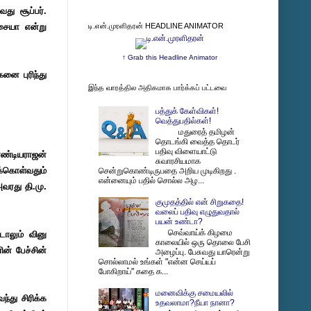
து சூப்பர்.
ிசையா என்று
டி.என்.முரளிதரன் HEADLINE ANIMATOR
↑ Grab this Headline Animator
ை புரிந்து
இந்த வாரத்தில அதிகமாக பார்க்கப் பட்டவை
பத்துக் கேள்விகள்!
வெத்துபதில்கள்!
மதுரைத் தமிழன்
தொடங்கி வைத்த தொடர்
பதிவு விளையாட்டு
ாண்டியராஜன்
சுவாரசியமாக
க்கொள்வதும்
சென்றுகொண்டிருபதை அறிய முடிகிறது .
என்னையும் பதில் சொல்ல அழ...
அவரது தி.மு.
குமுதத்தில் என் சிறுகதை!
வலைப் பதிவு எழுதுவதால்
பயன் உண்டா?
செவ்வாய்க் கிழமை
ாலும் வினு
காலையில் ஒரு தொலை பேசி
ின் பேச்சின்
அழைப்பு. பேசுவது யாரென்று
சொல்லாமல் உங்கள் "என்ன செய்யப்
போகிறாய்" கதை க...
மனைவிக்கு சமையலில்
்து சிரிக்க
உதவலாமா?நீயா நானா?