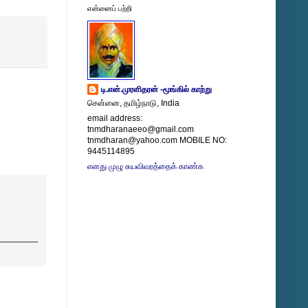
என்னைப் பற்றி
டி.என்.முரளிதரன் -மூங்கில் காற்று
சென்னை, தமிழ்நாடு, India
email address:
tnmdharanaeeo@gmail.com
tnmdharan@yahoo.com MOBILE NO:
9445114895
எனது முழு சுயவிவரத்தைக் காண்க