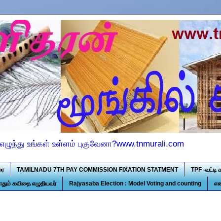
எழுந்து உங்கள் உள்ளம் புகுவேனா?www.tnmurali.com
ரை
TAMILNADU 7TH PAY COMMISSION FIXATION STATMENT
TPF -வட்டி 
ோதும் கவிதை எழுதியவர்
Rajyasaba Election : Model Voting and counting
என