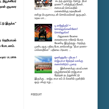
 நியூக்ளியர்
கடந்த ஞாயிறு அன்று நீயா
நானா? பார்த்திருப்பீர்கள்.
தான் குடிகார
சமையல் செய்வதில்
மனைவிக்கு உதவுவேன்
என்று பெருமையுடன் சொல்பவர்கள் ஒருபுறம்.
உதவ மா...
்டு இருக்க"
டி.ராஜேந்தர்! +
சொல்லுங்கண்ணே!
சொல்லுங்க!
அலுவலக வேலை
காரணமாக ஈரோடு போக
ை தெரியாமல்
வேண்டி இருந்தது. அதற்கு
் போடலாம்.
முன்பு ஒரு பதிவு போடலாமென்று "நீயா நானா-
பாக்காதீங்க" பதிவை அவசர ...
 கூடிய படமாக
ஒண்ணுமே புரியல !
ராஜ்யசபா தேர்தல் வாக்கு
கணக்கிடும் முறை
. இன்னைக்கு பரபரப்பான
சூழ்நிலையில் ராஜ்யசபா
தேர்தல் நடந்துக்கிட்டு
இருக்கு. . ராஜ்ய சபா எம்.பி க்களில் மூன்றில்
ஒரு பங்கு உறு...
FEEDJIT