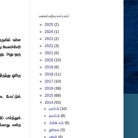
வலைப்பதிவு காப்பகம்
►
2025
(2)
►
2024
(1)
►
2023
(2)
ுகில் உள்ள
►
2022
(3)
து வேளச்சேரி
►
2021
(6)
்று. அது ஒரு
►
2020
(15)
►
2019
(6)
►
2018
(11)
ருந்து ஓரிரு
►
2017
(10)
►
2016
(38)
►
2015
(68)
டை போட்டுக்
▼
2014
(55)
►
டிசம்பர்
(10)
►
நவம்பர்
(8)
 பார்த்துக்
►
அக்டோபர்
(6)
க்காது என்ற
►
ஜூலை
(3)
►
ஜூன்
(6)