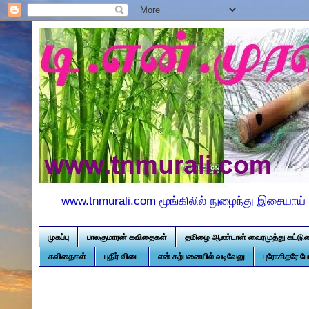
www.tnmurali.com மூங்கிலில் நுழைந்து இசையாய் 
முகப்பு
பாலகுமாரன் கவிதைகள்
தமிழை ஆண்டாள் வைரமுத்து கட்டு
கவிதைகள்
புதிர் விடை
என் கற்பனையில் வடிவேலு
புரோகிதரே ப