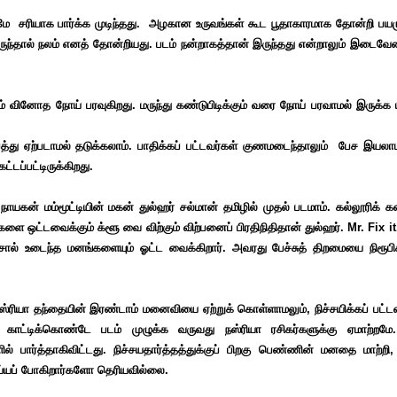
ே சரியாக பார்க்க முடிந்தது. அழகான உருவங்கள் கூட பூதாகாரமாக தோன்றி பயமு
ருந்தால் நலம் எனத் தோன்றியது. படம் நன்றாகத்தான் இருந்தது என்றாலும் இடைவேளை
வினோத நோய் பரவுகிறது. மருந்து கண்டுபிடிக்கும் வரை நோய் பரவாமல் இருக்க ய
 ஆபத்து ஏற்படாமல் தடுக்கலாம். பாதிக்கப் பட்டவர்கள் குணமடைந்தாலும் பேச இயலா
டப்பட்டிருக்கிறது.
ம் நாயகன் மம்மூட்டியின் மகன் துல்ஹர் சல்மான் தமிழில் முதல் படமாம். கல்லூரிக்
களை ஒட்டவைக்கும் க்ளூ வை விற்கும் விற்பனைப் பிரதிநிதிதான் துல்ஹர். Mr. Fix i
்சால் உடைந்த மனங்களையும் ஓட்ட வைக்கிறார். அவரது பேச்சுத் திறமையை நிரூபி
ரியா தந்தையின் இரண்டாம் மனைவியை ஏற்றுக் கொள்ளாமலும், நிச்சயிக்கப் பட்டவ
ட்டிக்கொண்டே படம் முழுக்க வருவது நஸ்ரியா ரசிகர்களுக்கு ஏமாற்றமே
ர்த்தாகிவிட்டது. நிச்சயதார்த்தத்துக்குப் பிறகு பெண்ணின் மனதை மாற்றி, 
ய்யப் போகிறார்களோ தெரியவில்லை.