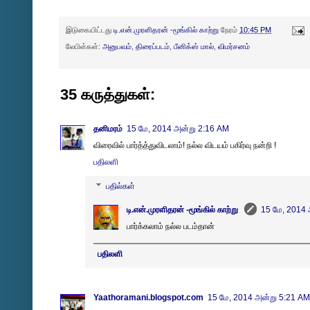
இடுகையிட்டது
டி.என்.முரளிதரன் -மூங்கில் காற்று
நேரம்
10:45 PM
லேபிள்கள்:
அனுபவம்
,
திரைப்படம்
,
பீனிக்ஸ் மால்
,
விமர்சனம்
35 கருத்துகள்:
தனிமரம்
15 மே, 2014 அன்று 2:16 AM
விரைவில் பார்த்த்துவிடலாம்! நல்ல விடயம் பகிர்வு நன்றி !
பதிலளி
பதில்கள்
டி.என்.முரளிதரன் -மூங்கில் காற்று
15 மே, 2014
பார்க்கலாம் நல்ல படம்தான்
பதிலளி
Yaathoramani.blogspot.com
15 மே, 2014 அன்று 5:21 AM