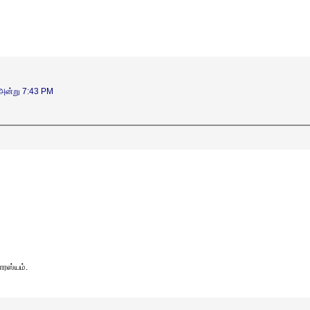
 அன்று 7:43 PM
ாரஸ்யம்.