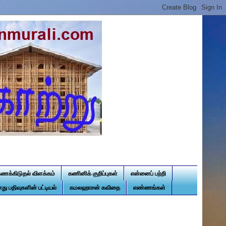
கணக்கிடுதல் விளக்கம்
கணினிக் குறிப்புகள்
என்னைப் பற்றி
து பதிவுகளின் பட்டியல்
கமலஹாசன் கவிதை
எண்ணங்கள்