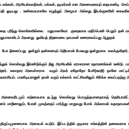
டகங்கள், அரசியல்வாதிகள், மக்கள், நடிகர்கள் என அனைவரையும் நையாண்டி செய்வ
செய்தி ஓடியது . உண்மையாகவே எழுத்துப் பிழையா அல்லது இயக்குனரின் கைவர
தை புரிந்து கொள்ளவில்லை. மதுபாலாவோ குறைவாக மதிப்பெண் பெறும் தன் மகன
ம் மதுபாலாவிடம் அவனது ஓவியத் திறமையை நாயகன் உணரவைப்பது ஆறுதல்
 பேச நினைப்பது ஒன்றும் தன்னையும் அறியாமல் பேசுவது ஒன்றுமாக கலக்குகிறார்.
்துக் கொள்வது இரண்டுக்கும் நிஜ அரசியலில் ஏராளமான உதாரணங்கள் உண்டு. ப
த்துகிறார். சுகாதார அமைச்சராக வரும் அவர் ஏதோதோ பேசி(உளறி) தானே மாட்டி
 சுவாரசியம். பாண்டியராஜன் தான் வரும் எல்லாக் காட்சிகளிலும் சிரிக்க வைப்பதற்கு 
ைவரிடமும் கடுமையாக நடந்து கொள்வது பொருத்தமானதாகத் தெரியாவிட்ட
் மனம் மாறினாலும், பேரன் முகத்தைப் பார்த்து மாறுவது போல் அல்லாமல் கதாநாயகன
ருப்புமுனையாக அமையக் கூடும். இப்படத்தில் குடிகார சங்கத்தின் தலைவராக வந