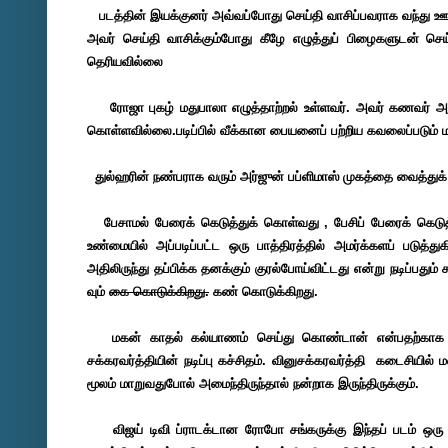
படத்தின் இயக்குனர் அவ்வப்போது செய்தி வாசிப்பவராக வந்து ஊ
அவர் செய்தி வாசிக்கும்போது கீழே எழுத்துப் பிழைகளுடன் 
தெரியவில்லை
ரோஜா புகழ் மதுபாலா எழுத்தாற்றல் உள்ளவர். அவர் கணவர் அ
கொள்ளவில்லை.படிப்பில் வீக்கான பையனைப் பற்றிய கவலைப்படு
துல்ஹரின் நண்பராக வரும் அர்ஜுன் பப்ளிமாஸ் முகத்தை வைத்துக்
பேசாமல் பேரைக் கெடுத்துக் கொள்வது , பேசிப் பேரைக் கெடுத
உண்மையில் அப்படிப்பட்ட ஒரு பாத்திரத்தில் அமர்க்களப் படு
அதிலிருந்து தப்பிக்க தனக்கும் குரல்போய்விட்டது என்று நடிப்பதும்
வும்
கை கொடுக்கிறது.
கண் கொடுக்கிறது.
மகன் காதல் கல்யாணம் செய்து கொண்டான் என்பதற்காக அன
சக்கரவர்த்தியின் நடிப்பு கச்சிதம். வினுசக்கரவர்த்தி கடைசியில
மூலம் மாறுவதுபோல் அமைந்திருந்தால் நன்றாக இருந்திருக்கும்.
விஜய் டிவி ப்ராடக்டான ரோபோ சங்கருக்கு இந்தப் படம் ஒரு தி