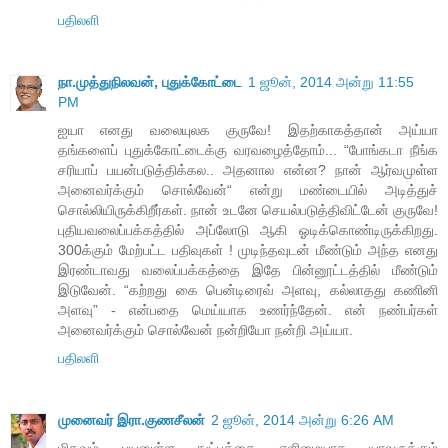
பதிலளி
நா.முத்துநிலவன், புதுக்கோட்டை
1 ஜூன், 2014 அன்று 11:55
PM
ஐயா எனது வலையுலக குருவே! இதற்காகத்தான் அய்யா
தங்களைப் புதுக்கோட்டைக்கு வரவழைத்தோம்... “போங்கடா நீங்க
சரியாப் பயன்படுத்திக்கல.. அதனால என்ன? நான் ஆர்வமுள்ள
அனைவர்க்கும் சொல்வேன்“ என்று மண்டையில் அடித்துச்
சொல்லியிருக்கிறீர்கள். நான் உடனே செயல்படுத்திவிட்டேன் குருவே!
புதியவலைப்பக்கத்தில் அப்லோடு ஆகி ஓடிக்கொண்டிருக்கிறது.
300க்கும் மேற்பட்ட பதிவுகள் ! முடிந்தவுடன் மீண்டும் அந்த எனது
இரண்டாவது வலைப்பக்கத்தை இதே பின்னூட்டத்தில் மீண்டும்
இடுவேன். “கற்றது கை பென்டிரைவ் அளவு, கல்லாதது கணினி
அளவு” - என்பதை மெய்யாக உணர்ந்தேன். என் நண்பர்கள்
அனைவர்க்கும் சொல்வேன் நன்றியோ நன்றி அய்யா.
பதிலளி
முனைவர் இரா.குணசீலன்
2 ஜூன், 2014 அன்று 6:26 AM
மிகவும் பயனுள்ள நுட்பத்தை எளிமையாக யாவருக்கும்