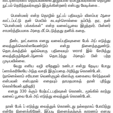
காட்டினார்களா தெரியவில்லை.இதுபோல் ஏமாறுபவர்களில் தொழில்
நுட்பம் தெரிந்தவர்களும் இருக்கின்றனர் என்பது வேடிக்கை .
பொன்மலர் என்ற தொழில் நுட்பப் பதிவரும் விளம்பர ஆசை
காட்டப்பட்டு தன் மெயில் கடவுச்சொல்லை நம்பித் தர, தன்
"பொன்மலர் பக்கங்கள்" என்ற வலைப்பூவை இழந்தார். பின்னர்
சாமார்த்தியமாக அதை மீட்டெடுத்தது தனிக் கதை.
நீண்ட நாட்களாக எனது வலைப்பதிவுகளை பேக் அப் எடுத்து
வைத்துக்கொள்ளவேண்டும் என்று நினைத்ததுண்டு.
தொடக்கத்தில் ஒவ்வொரு பதிவையும் word இல் சேமித்து
வைத்திருந்தேன்.ஆனால் தொடர்ந்து அதைப் பின் பற்ற
முடியவில்லை.
வேறு எளிய வழி ஏதேனும் உண்டா என்று தேடிய போது
ப்ளாக்கரிலேயே அந்த வசதி இருப்பதை அறிந்து கொண்டேன்.
(நானெல்லாம் சரியான வெண்குழல் விளக்கு வகையை சேர்ந்தவன்
என்பவன் என்பதால் எதையும் தாமதமாகத் தான் புரிந்து
கொள்வேன்.ஹிஹி)
எனது 330 க்கும் மேற்பட்டபதிவுகள் கொண்ட மூங்கில் காற்று
வலைப் பூவை பேக் அப் எடுத்து வைத்துக் கொண்டேன்.
நான் பேக் ப் எடுத்து வைத்துக் கொண்டது நல்லதாகப் போயிற்று
என்றே நினைக்கிறேன். இப்படி நினைத்தற்குக் காரணம் எனது