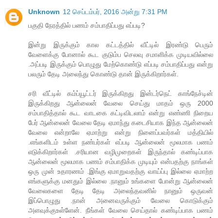
Unknown
12 செப்டம்பர், 2016 அன்று 7:31 PM
பகுதி நேரத்தில் பணம் சம்பாதிப்பது எப்படி?
இன்று இருக்கும் கால கட்டத்தில் வீட்டில் இரண்டு பெரும்
வேளைக்கு போனால் கூட குடும்ப செலவு சமாளிக்க முடியவில்லை
.அப்படி இருக்கும் பொழுது மேற்கொண்டு எப்படி சம்பாதிப்பது என்று
பலரும் தேடி அலைந்து கொண்டு தான் இருக்கிறார்கள்.
சரி வீட்டில் கம்ப்யூட்டர் இருக்கிறது இன்டர்நெட் காங்நேச்டின்
இருக்கிறது ஆன்லைன் வேலை செய்து மாதம் ஒரு 2000
சம்பாதித்தால் கூட வாடகை கட்டிவிடலாம் என்று எண்ணி நிறைய
பேர் ஆன்லைன் வேலை தேடி ஏமாந்து கடைசியாக இந்த ஆன்லைன்
வேலை என்றாலே ஏமாற்று என்று நினைப்பவர்கள் மத்தியில்
.எங்களிடம் உள்ள நண்பர்கள் எப்படி ஆன்லைன் மூலமாக பணம்
எடுக்கிறார்கள் .சரியான வழிமுறைகள் இருந்தால் கண்டிப்பாக
ஆன்லைன் மூலமாக பணம் சம்பாதிக்க முடியும் என்பதற்கு நாங்கள்
ஒரு முன் உதாரணம் .இங்கு ஏமாறுவதற்கு வாய்ப்பு இல்லை ஏமாற்ற
எங்களுக்கு மனதும் இல்லை .நானும் உங்களை போன்று ஆன்லைன்
வேலைகளை தேடி தேடி அலைந்தவனில் நானும் ஒருவன்
இப்பொழுது .நான் அனைவருக்கும் வேலை கொடுக்கும்
அளவுக்குஉள்ளேன். நீங்கள் வேலை செய்தால் கண்டிப்பாக பணம்