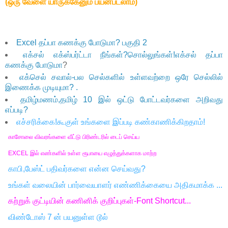
(ஒரு வேளை யாருக்கேனும் பயன்படலாம்)
Excel தப்பா கணக்கு போடுமா? பகுதி 2
எக்சல் எக்ஸ்பர்ட்டா நீங்கள்?சொல்லுங்கள்!எக்சல் தப்பா
கணக்கு போடுமா
?
எக்செல் சவால்-பல செல்களில் உள்ளவற்றை ஒரே செல்லில்
இணைக்க முடியுமா? .
தமிழ்மணம்,தமிழ் 10 இல் ஒட்டு போட்டவர்களை அறிவது
எப்படி?
எச்சரிக்கை!கூகுள் உங்களை இப்படி கண்காணிக்கிறதாம்!
காசோலை விவரங்களை வீட்டு பிரிண்டரில் டைப் செய்ய
EXCEL இல் எண்களில் உள்ள ரூபாயை எழுத்துக்களாக மாற்ற
காபி,பேஸ்ட் பதிவர்களை என்ன செய்வது?
உங்கள் வலையின் பார்வையாளர் எண்ணிக்கையை அதிகமாக்க ...
கற்றுக் குட்டியின் கணினிக் குறிப்புகள்-Font Shortcut...
விண்டோஸ் 7 ன் பயனுள்ள டூல்