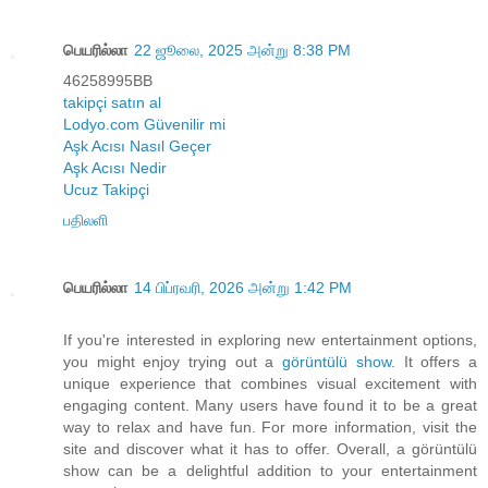
பெயரில்லா
22 ஜூலை, 2025 அன்று 8:38 PM
46258995BB
takipçi satın al
Lodyo.com Güvenilir mi
Aşk Acısı Nasıl Geçer
Aşk Acısı Nedir
Ucuz Takipçi
பதிலளி
பெயரில்லா
14 பிப்ரவரி, 2026 அன்று 1:42 PM
If you're interested in exploring new entertainment options,
you might enjoy trying out a
görüntülü show
. It offers a
unique experience that combines visual excitement with
engaging content. Many users have found it to be a great
way to relax and have fun. For more information, visit the
site and discover what it has to offer. Overall, a görüntülü
show can be a delightful addition to your entertainment