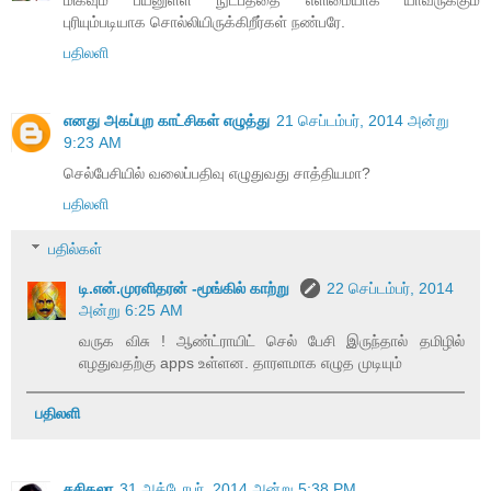
புரியும்படியாக சொல்லியிருக்கிறீர்கள் நண்பரே.
பதிலளி
எனது அகப்புற காட்சிகள் எழுத்து
21 செப்டம்பர், 2014 அன்று
9:23 AM
செல்பேசியில் வலைப்பதிவு எழுதுவது சாத்தியமா?
பதிலளி
பதில்கள்
டி.என்.முரளிதரன் -மூங்கில் காற்று
22 செப்டம்பர், 2014
அன்று 6:25 AM
வருக விசு ! ஆண்ட்ராயிட் செல் பேசி இருந்தால் தமிழில்
எழதுவதற்கு apps உள்ளன. தாரளமாக எழுத முடியும்
பதிலளி
சசிகலா
31 அக்டோபர், 2014 அன்று 5:38 PM