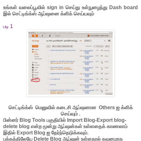
உங்கள் வலைப்பூவில் sign in செய்து உள்நுழைந்து Dash board
இல் செட்டிங்க்ஸ் ஆப்ஷனை க்ளிக் செய்யவும்
படி 1
செட்டிங்க்ஸ் மெனுவில் கடைசி ஆப்ஷனான Others ஐ க்ளிக்
செய்வும் .
பின்னர் Blog Tools பகுதியில் Import Blog-Export blog-
delete blog என்ற மூன்று ஆப்ஷன்கள் உள்ளதைக் காணலாம்
இதில் Export Blog ஐ தேர்ந்தெடுக்கவும்.
பக்கத்திலேயே Delete Blog ஆப்ஷன் உள்ளதால் கவனமாக