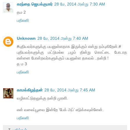
கரந்தை ஜெயக்குமார்
28 மே, 2014 அன்று 7:30 AM
தம 2
பதிலளி
Unknown
28 மே, 2014 அன்று 7:40 AM
#புதியவர்களுக்கு பயனுள்ளதாக இருக்கும் என்று நம்புகிறேன்.#
புதியவர்களுக்கு மட்டுமல்ல ,பழம் தின்று கொட்டை போடாத
என்னை போன்றவர்களுக்கும் பயனுள்ள தகவல் ..நன்றி !
த ம 3
பதிலளி
காமக்கிழத்தன்
28 மே, 2014 அன்று 7:45 AM
வழிகாட்டுதலுக்கு நன்றி முரளி.
என் வலைப்பூவை இன்றே ‘பேக் அப்’ எடுக்கவுள்ளேன்.
பதிலளி
பதில்கள்