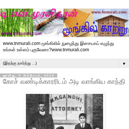
www.tnmurali.com மூங்கிலில் நுழைந்து இசையாய் எழுந்து
உங்கள் உள்ளம் புகுவேனா?www.tnmurali.com
▼
ஞாயிறு, 5 அக்டோபர், 2014
கோச் வண்டிக்காரரிடம் அடி வாங்கிய காந்தி