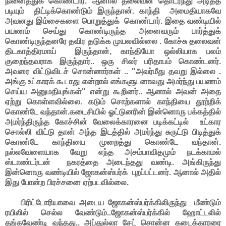
நினைத்துக் கொண்டார். ஆனால் தலைவன் தொடர்ந்து அடித்த
படியும் திட்டிக்கொண்டும் இருந்தான். காந்தி அமைதியாகவே
அவனது இம்சைகளை பொறுத்துக் கொண்டார். இதை வண்டியில்
பயணம் செய்து கொண்டிருந்த அனைவரும் பார்த்துக்
கொண்டிருந்தனரே தவிர தடுக்க முயலவில்லை . கோச்சு தலைவன்
திடகாத்திரமாய் இருந்தான், காந்தியோ ஒல்லியாக பலம்
குறைந்தவராக இருந்தார்.. ஒரு சிலர் பரிதாபம் கொண்டனர்.
அவரை விட்டுவிடச் சொன்னார்கள் .. "அவர்மீது தவறு இல்லை .
அங்கு உட்காரக் கூடாது என்றால் எங்களுடனாவது அமர்ந்து பயணம்
செய்ய அனுமதியுங்கள்" என்று கூறினர்.. ஆனால் அவன் அதை
ஏற்று கொள்ளவில்லை. கடும் சொற்களால் காந்தியை தூற்றிக்
கொண்டே வந்தான்.
கடைசியில் ஓட்டுனரின் இன்னொரு பக்கத்தில்
அமர்ந்திருந்த கோச்சின் வேலைக்காரனை படிக்கட்டில் உட்கார
சொல்லி விட்டு தான் அந்த இடத்தில் அமர்ந்து சுருட்டு பிடித்துக்
கொண்டே காந்தியை முறைத்து கொண்டே வந்தான்.
நல்லவேளையாக வேறு எந்த அசம்பாவிதமும் நடக்காமல்
ஸ்டாண்டர்டன் நகரத்தை அடைந்தது வண்டி. அங்கிருந்து
இன்னொரு வண்டியில் ஜோகன்ஸ்பர்க் புறப்பட்டனர். ஆனால் அதில்
இது போன்ற பிரச்சனை ஏற்படவில்லை.
பிரிட்டோரியாவை அடைய ஜோகன்ஸ்பர்க்கிலிருந்து மீண்டும்
ரயிலில் செல்ல வேண்டும்..ஜோகன்ஸ்பர்க்கில் ஹோட்டலில்
தங்கவேண்டி வந்தது.. அப்துல்லா சேட் சொன்ன கடைக்காரரை