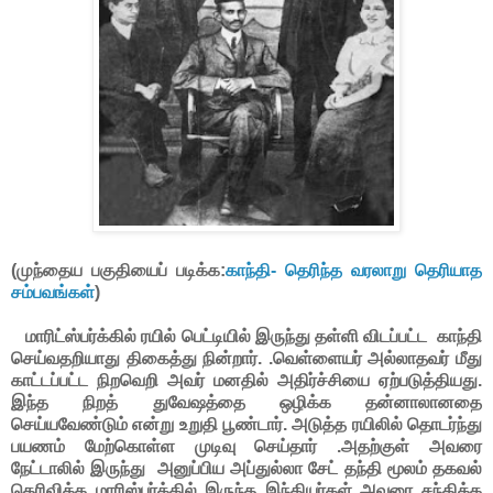
(முந்தைய பகுதியைப் படிக்க:
காந்தி- தெரிந்த வரலாறு தெரியாத
சம்பவங்கள்
)
மாரிட்ஸ்பர்க்கில் ரயில் பெட்டியில் இருந்து தள்ளி விடப்பட்ட காந்தி
செய்வதறியாது திகைத்து நின்றார். .வெள்ளையர் அல்லாதவர் மீது
காட்டப்பட்ட நிறவெறி அவர் மனதில் அதிர்ச்சியை ஏற்படுத்தியது.
இந்த நிறத் துவேஷத்தை ஒழிக்க தன்னாலானதை
செய்யவேண்டும் என்று உறுதி பூண்டார். அடுத்த ரயிலில் தொடர்ந்து
பயணம் மேற்கொள்ள முடிவு செய்தார் .அதற்குள் அவரை
நேட்டாலில் இருந்து அனுப்பிய அப்துல்லா சேட் தந்தி மூலம் தகவல்
தெரிவிக்க மாரிஸ்பர்க்கில் இருந்த இந்தியர்கள் அவரை சந்திக்க