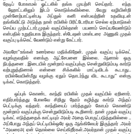
தேடிப் போகாமல் ஓட்டலில் தங்க முயற்சி செய்தார். எந்த
ஹோட்டலிலும் இடம் கொடுக்கவில்லை. .வேறு வழியின்றி
முன்னேற்பாட்டின்படி அப்துல் கனி என்பவற்றின் உதவியுடன்
தங்கிவிட்டு அடுத்த நாள் ரயிலில் பிரிட்டோரியா செல்ல ஏற்பாடுகள்
செய்ய முற்பட்டார்
.முதல் வகுப்பில்தான் பயணம் செய்யவேண்டும்
என்பதில் உறுதியாக இருந்தார். ஸ்டேஷன் மாஸ்டரை அணுகி முதல்
வகுப்பு டிக்கெட் வேண்டும் என்று கேட்டார்.
அவரோ"உங்கள் உணர்வை மதிக்கிறேன். முதல் வகுப்பு டிக்கெட்
வழங்குவதில் எனக்கு ஆட்சேபனை இல்லை. ஆனால் ஒரு
நிபந்தனை . இடையில் மூன்றாம் வகுப்புக்கு சென்றுவிடும்படி கார்டு
வற்புறுத்தினால் என்னை சிக்கலில் மாட்டிவிடக் கூடாது..
ரயில்வேயின்மீது வழக்கு ஏதும் தொடர்ந்து விட கூடாது" என்ரூ
டிக்கட் கொடுத்தார்.
ஒப்புக் கொண்ட காந்தி ரயிலில் முதல் வகுப்பில் ஏறினார்.
எதிர்பார்த்தது போலவே சிறிது நேரம் கழித்து கார்டு அந்தப்
பெட்டிக்கு வந்தார். காந்தியைப் பார்த்ததும் கோபம் கொண்டு
மூன்றாம் வகுப்புக்கு சென்றுவிடும்படி கூறினார். தான் முதல் வகுப்பு
டிக்கட் எடுத்ததைக் காட்டியும் அவர் அதை பொருட்படுத்தவில்லை ..
அப்போது அந்தப் பெட்டியில்ஒரே ஒரு ஆங்கிலேயர் இருந்தார் .அவர்
"அவரை௮ ஏன் தொல்லை செய்கிறீர்கள்.அவர்தான் முதல் வகுப்பு