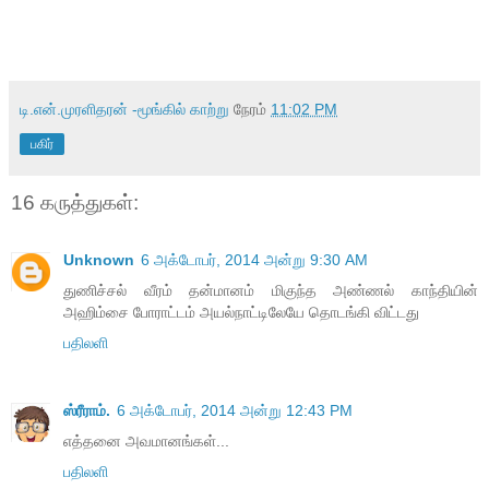
டி.என்.முரளிதரன் -மூங்கில் காற்று
நேரம்
11:02 PM
பகிர்
16 கருத்துகள்:
Unknown
6 அக்டோபர், 2014 அன்று 9:30 AM
துணிச்சல் வீரம் தன்மானம் மிகுந்த அண்ணல் காந்தியின்
அஹிம்சை போராட்டம் அயல்நாட்டிலேயே தொடங்கி விட்டது
பதிலளி
ஸ்ரீராம்.
6 அக்டோபர், 2014 அன்று 12:43 PM
எத்தனை அவமானங்கள்...
பதிலளி