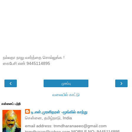
நல்லதா நாலு வார்த்தை சொல்லுங்க !
கைபேசி எண் 9445114895
‹
›
முகப்பு
வலையில் காட்டு
என்னைப் பற்றி
டி.என்.முரளிதரன் -மூங்கில் காற்று
சென்னை, தமிழ்நாடு, India
email address: tnmdharanaeeo@gmail.com
tnmdharan@yahoo.com MOBILE NO: 9445114895