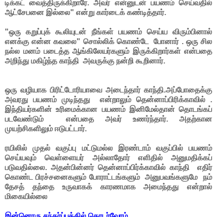
டிக்கட் வைத்திருக்கிறாரே. அவர் என்னுடன் பயணம் செய்வதில்
ஆட்சேபனை இல்லை" என்று கார்டைக் கண்டித்தார்.
"ஒரு கறுப்புக் கூலியுடன் நீங்கள் பயணம் செய்ய விரும்பினால்
எனக்கு என்ன கவலை" சொல்லிக் கொண்டே போனார் . ஒரு சில
நல்ல மனம் படைத்த ஆங்கிலேயர்களும் இருக்கிறார்கள் என்பதை
அறிந்து மகிழ்ந்த காந்தி அவருக்கு நன்றி கூறினார்.
ஒரு வழியாக பிரிட்டோரியாவை அடைந்தார் காந்தி.அப்போதைக்கு
அவரது பயணம் முடிந்தது என்றாலும் தென்னாப்பிரிக்காவில் .
இந்தியர்களின் உரிமைக்கான பயணம் இனிமேல்தான் தொடங்கப்
படவேண்டும் என்பதை அவர் உணர்ந்தார். அதற்கான
முயற்சிகளிலும் ஈடுபட்டார்.
ரயிலில் முதல் வகுப்பு மட்டுமல்ல இரண்டாம் வகுப்பில் பயணம்
செய்யவும் வெள்ளையர் அல்லாதோர் எளிதில் அனுமதிக்கப்
படுவதில்லை. அதன்பின்னர் தென்னாப்பிர்க்காவில் காந்தி எதிர்
கொண்ட பிரச்சனைகளும் போராட்டங்களும் அனுபவங்களுமே நம்
தேசத் தந்தை உருவாகக் காரணமாக அமைந்தது என்றால்
மிகையில்லை
இன்னொரு சந்தர்ப்பத்தில் தொடர்வோம்