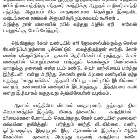
ரயில் நிலையத்திற்கு வந்தனர் .காந்திக்கு ஆறுதல் கூறினர்.காந்தி
சந்தித்த அனுபவம் மிக சாதாரணமான தென்றும் இதைவிட
கஷ்டங்களை தாங்கள் அனுபவித்திருப்பதாகவும் கூறினர் ..
அடுத்த நாள் மாலையில் ரயில் வந்தது அதில் ஏறி சார்லஸ்
டவுனுக்க்கு போய் சேர்ந்தார்.
அங்கிருந்து கோச் வண்டியில் ஏறி ஜோகனஸ்பர்க்குக்கு செல்ல
வேண்டும்.அதற்கான டிக்கெட்டும் வைத்திருந்தார் காந்தி. கோச்
வண்டி ஏஜென்டுக்கும் தகவல் தெரிவிக்கப் பட்டிருந்தது.. கோச்
வண்டியின் பொறுப்புகளை பார்த்துக் கொள்ளும் வெள்ளைக்
காரருக்கு தலைவர் என்ற படம் உண்டு. அவர் காந்தியைப் பார்த்து
இந்தியன் என்று அறிந்து கொண்டதால் அவரை வண்டியில் ஏற்ற
மறுத்து "உமது டிக்கெட் ரத்தாகி விட்டது வண்டியில் இடமில்லை"
என்றார். உண்மையில் வண்டியில் இடமிருந்தது , இந்தியரை கூலி
என்று இழிவாகக் கருதுவது ஆங்கிலேயரின் வழக்கம் .
ஆனால் காந்தியோ விடாமல் வாதாடினார். முந்தைய தின
அவமானத்தில் இருந்தே மீளாத நிலையில் காந்தியின்
உரிமைக்கான போராட்டம் தொடர்ந்தது. கோச் வண்டியின் தலைவன்
எவ்வளோ தவிர்த்துப் பார்த்தும் காந்தி விடவில்லை. வண்டி
ஓட்டுபவருக்கு இருபுறமும் இரு ஆசனங்கள் இருக்கும் அதில்
கோச்சின் தலைவர் அமர்ந்து வருவார். காந்தியை உள்ளே