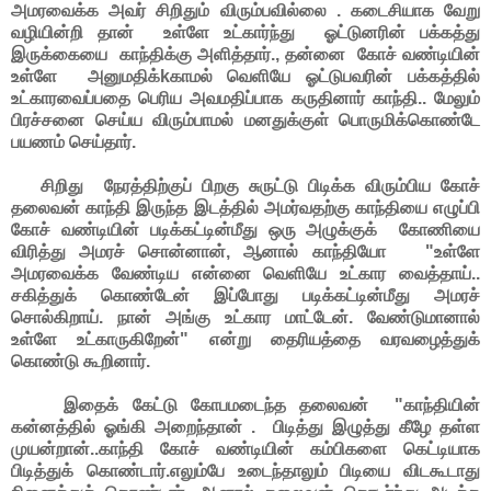
அமரவைக்க அவர் சிறிதும் விரும்பவில்லை . கடைசியாக வேறு
வழியின்றி தான் உள்ளே உட்கார்ந்து ஓட்டுனரின் பக்கத்து
இருக்கையை காந்திக்கு அளித்தார்., தன்னை கோச் வண்டியின்
உள்ளே அனுமதிக்kகாமல் வெளியே ஓட்டுபவரின் பக்கத்தில்
உட்காரவைப்பதை பெரிய அவமதிப்பாக கருதினார் காந்தி.. மேலும்
பிரச்சனை செய்ய விரும்பாமல் மனதுக்குள் பொருமிக்கொண்டே
பயணம் செய்தார்.
சிறிது நேரத்திற்குப் பிறகு சுருட்டு பிடிக்க விரும்பிய கோச்
தலைவன் காந்தி இருந்த இடத்தில் அமர்வதற்கு காந்தியை எழுப்பி
கோச் வண்டியின் படிக்கட்டின்மீது ஒரு அழுக்குக் கோணியை
விரித்து அமரச் சொன்னான், ஆனால் காந்தியோ "உள்ளே
அமரவைக்க வேண்டிய என்னை வெளியே உட்கார வைத்தாய்..
சகித்துக் கொண்டேன் இப்போது படிக்கட்டின்மீது அமரச்
சொல்கிறாய். நான் அங்கு உட்கார மாட்டேன். வேண்டுமானால்
உள்ளே உட்காருகிறேன்" என்று தைரியத்தை வரவழைத்துக்
கொண்டு கூறினார்.
இதைக் கேட்டு கோபமடைந்த தலைவன் "காந்தியின்
கன்னத்தில் ஓங்கி அறைந்தான் . பிடித்து இழுத்து கீழே தள்ள
முயன்றான்..காந்தி கோச் வண்டியின் கம்பிகளை கெட்டியாக
பிடித்துக் கொண்டார்.எலும்பே உடைந்தாலும் பிடியை விடகூடாது