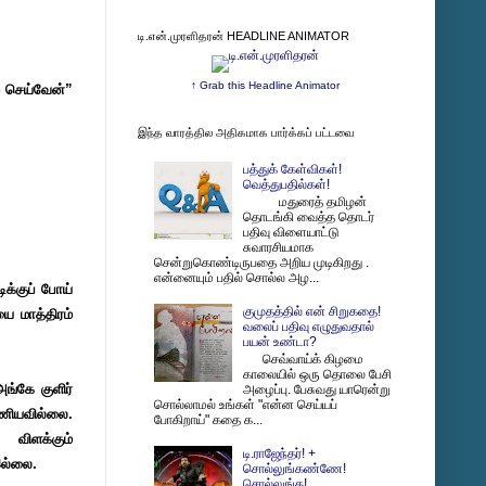
டி.என்.முரளிதரன் HEADLINE ANIMATOR
↑ Grab this Headline Animator
் செய்வேன்”
இந்த வாரத்தில அதிகமாக பார்க்கப் பட்டவை
பத்துக் கேள்விகள்!
வெத்துபதில்கள்!
மதுரைத் தமிழன்
தொடங்கி வைத்த தொடர்
பதிவு விளையாட்டு
சுவாரசியமாக
சென்றுகொண்டிருபதை அறிய முடிகிறது .
என்னையும் பதில் சொல்ல அழ...
ிக்குப் போய்
குமுதத்தில் என் சிறுகதை!
 மாத்திரம்
வலைப் பதிவு எழுதுவதால்
பயன் உண்டா?
செவ்வாய்க் கிழமை
காலையில் ஒரு தொலை பேசி
ங்கே குளிர்
அழைப்பு. பேசுவது யாரென்று
சொல்லாமல் உங்கள் "என்ன செய்யப்
ுணியவில்லை.
போகிறாய்" கதை க...
் விளக்கும்
டி.ராஜேந்தர்! +
 இல்லை.
சொல்லுங்கண்ணே!
சொல்லுங்க!