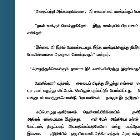
“அதைப்பற்றி அக்கறையில்லை ; நீர் சாமான்கள் வண்டிக்குப்
போக
“நான் உமக்குச் சொல்லுகிறேன். இந்த வண்டியில் பிரயாணம்
என்றேன்.
“இல்லை. நீர் இதில் போகக்கூடாது. இந்த வண்டியிலிருந்து நீர்
போலீஸ்காரனை அழைக்க வேண்டிவரும்” என்றார்.
“அழைத்துக்கொள்ளும். நானாக இவ் வண்டியிலிருந்து இறங்கமறுக
போலீஸ்காரர் வந்தார். கையைப் பிடித்து இழுத்து என்னை வெ
ஏற நான் மறுத்து விட்டேன்.
ரெயிலும் புறப்பட்டுப் போய்விட்டது
என்னுடன் வைத்துக்கொண்டு, பிரயாணிகள் தங்கும் இடத்திற்குப்
அப்பொழுது குளிர்காலம். தென்னாப்பிரிக்காவில் குளிர் ம
அதிகக் கடுமையாக இருந்தது. என் மேல் அங்கியோ மற்றச்
கேட்டால், திரும்பவும்
அவமதிக்கப்படுவேனோ என்று பயந்தேன
இல்லை. நடுநிசியில் ஒரு பிரயாணி அங்கே வந்தார். அவர்
என்