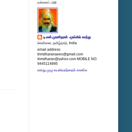
என்னைப் பற்றி
டி.என்.முரளிதரன் -மூங்கில் காற்று
சென்னை, தமிழ்நாடு, India
email address:
tnmdharanaeeo@gmail.com
tnmdharan@yahoo.com MOBILE NO:
9445114895
எனது முழு சுயவிவரத்தைக் காண்க