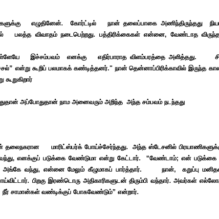
கைகளுக்கு எழுதினேன். கோர்ட்டில் நான் தலைப்பாகை
அணிந்திருந்தது நி
ில் பலத்த விவாதம் நடைபெற்றது.
பத்திரிக்கைகள் என்னை, வேண்டாத விருந்த
குள்ளேயே இச்சம்பவம்
எ
னக்கு எதிர்பாராத விளம்பரத்தை அளித்தது. ச
்சல்”
என்று கூறிப்
பலமாகக் கண்டித்தனர்."
நான் தென்னாப்பிரிக்காவில் இருந்த கால
 கூறுகிறார்
்போதுதான் அப்போதுதான் நாம அனைவரும் அறிந்த அந்த சம்பவம் நடந்தது
்
தலைநகரான மாரிட்ஸ்பர்க் போய்ச்சேர்ந்தது. அந்த ஸ்டேசனில்
பிரயாணிகளுக்க
ந்து, எனக்குப் படுக்கை வேண்டுமா என்று
கேட்டார். “வேண்டாம்; என் படுக்கை 
 அங்கே வந்து, என்னை
மேலும் கீழுமாகப் பார்த்தார். நான், கறுப்பு மனி
ய்விட்டார். பிறகு இரண்டொரு அதிகாரிகளுடன் திரும்பி வந்தார்.
அவர்கள் எல்லோர
. நீர் சாமான்கள் வண்டிக்குப் போகவேண்டும்” என்றார்.