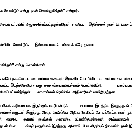
 வேண்டும் என்று நான் சொல்லுகிறேன்” என்றார்.
செய்ய டர்பனில் அனுமதிக்கப்பட்டிருக்கிறேன். எனவே, இதில்தான்
நான் பிரயாணம
இறங்கிவிட வேண்டும். இல்லையானால் உம்மைக் கீழே தள்ளப்
்கிறேன்” என்று சொன்னேன்.
ளியே தள்ளினார்.
என் சாமான்களையும் இறக்கிப் போட்டுவிட்டார். சாமான்கள் வண்ட
. போட்ட இடத்திலேயே எனது
சாமான்களையெல்லாம் போட்டுவிட்டு, கைப்பையை
போய் உட்கார்ந்தேன். சாமான்கள் ரெயில்வே அதிகாரிகள் வசம்இருந்தன.
ிகக் கடுமையாக இருக்கும்.
மாரிட்ஸ்பர்க் உயரமான இடத்தில் இருந்ததால் அ
சாமான்களுடன் இருந்தது.அதை ரெயில்வே அதிகாரிகளிடம் போய்க்கேட்க நான் த
்.
எனவே,
குளிரில்
நடுங்கிக் கொண்டு உட்கார்ந்திருந்தேன். அவ்வறையில
னுடன் பேச விரும்புவதுபோல் இருந்தது. ஆனால், பேச
விரும்பும் நிலையில் நான்