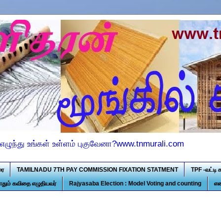
எழுந்து உங்கள் உள்ளம் புகுவேனா?www.tnmurali.com
ரை
TAMILNADU 7TH PAY COMMISSION FIXATION STATMENT
TPF -வட்டி 
ோதும் கவிதை எழுதியவர்
Rajyasaba Election : Model Voting and counting
என