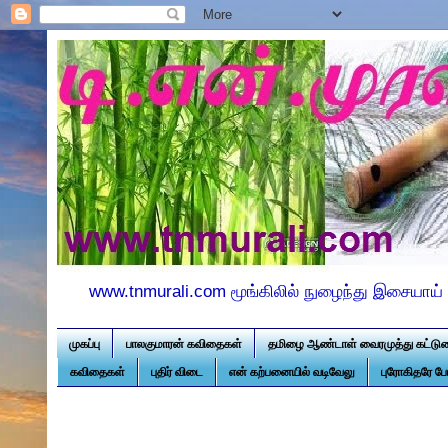
www.tnmurali.com மூங்கிலில் நுழைந்து இசையாய் 
முகப்பு
பாலகுமாரன் கவிதைகள்
தமிழை ஆண்டாள் வைரமுத்து கட்டு
கவிதைகள்
புதிர் விடை
என் கற்பனையில் வடிவேலு
புரோகிதரே ப