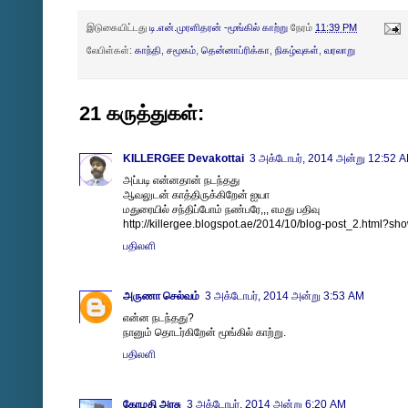
இடுகையிட்டது
டி.என்.முரளிதரன் -மூங்கில் காற்று
நேரம்
11:39 PM
லேபிள்கள்:
காந்தி
,
சமூகம்
,
தென்னாப்ரிக்கா
,
நிகழ்வுகள்
,
வரலாறு
21 கருத்துகள்:
KILLERGEE Devakottai
3 அக்டோபர், 2014 அன்று 12:52 
அப்படி என்னதான் நடந்தது
ஆவலுடன் காத்திருக்கிறேன் ஐயா
மதுரையில் சந்திப்போம் நண்பரே,,, எமது பதிவு
http://killergee.blogspot.ae/2014/10/blog-post_2.h
பதிலளி
அருணா செல்வம்
3 அக்டோபர், 2014 அன்று 3:53 AM
என்ன நடந்தது?
நானும் தொடர்கிறேன் மூங்கில் காற்று.
பதிலளி
கோமதி அரசு
3 அக்டோபர், 2014 அன்று 6:20 AM