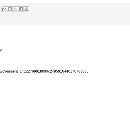
AM
tml?showComment=1412276991809#c2495916440170783835