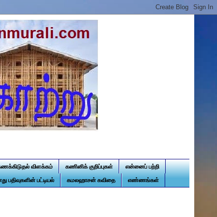
கணக்கிடுதல் விளக்கம்
கணினிக் குறிப்புகள்
என்னைப் பற்றி
து பதிவுகளின் பட்டியல்
கமலஹாசன் கவிதை
எண்ணங்கள்