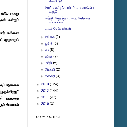
வெளியீடு
கோச் வண்டிக்காரரிடம் அடி வாங்கிய
காந்தி
யாயமே என்று
காந்தி- தெரிந்த வரலாறு தெரியாத
ாளி என்றும்
சம்பவங்கள்
பாவம் செய்தவர்கள்
ிலர் என்னை
►
ஜூலை
(3)
ம் முழுவதும்
►
ஜூன்
(6)
►
மே
(5)
►
ஏப்ரல்
(7)
►
மார்ச்
(5)
►
பிப்ரவரி
(2)
►
ஜனவரி
(3)
►
2013
(124)
ுப் படுக்கை
►
2012
(144)
இருக்கிறது”
►
2011
(47)
தன்’ என்பதை
►
2010
(3)
ும் பேசாமல்
COPY PROTECT
......