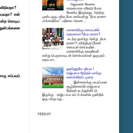
அலுவலக வேலை
்பிவிடுவதா?
காரணமாக ஈரோடு போக
வேண்டி இருந்தது. அதற்கு
்புவதா?
என்
முன்பு ஒரு பதிவு போடலாமென்று "நீயா நானா-
பாக்காதீங்க" பதிவை அவசர ...
என்ற கொடிய
துன்பங்களை
மனைவிக்கு சமையலில்
உதவலாமா?நீயா நானா?
கடந்த ஞாயிறு அன்று நீயா
நானா? பார்த்திருப்பீர்கள்.
சமையல் செய்வதில்
மனைவிக்கு உதவுவேன்
என்று பெருமையுடன் சொல்பவர்கள் ஒருபுறம்.
உதவ மா...
ஒண்ணுமே புரியல !
ராஜ்யசபா தேர்தல் வாக்கு
ொரு சம்பவம்
கணக்கிடும் முறை
. இன்னைக்கு பரபரப்பான
சூழ்நிலையில் ராஜ்யசபா
தேர்தல் நடந்துக்கிட்டு
இருக்கு. . ராஜ்ய சபா எம்.பி க்களில் மூன்றில்
ஒரு பங்கு உறு...
FEEDJIT