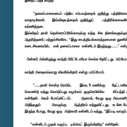
இதைப் பற்றி காந்தி
"தலைப்பாகையைப் பற்றிய சம்பவத்தைக் குறித்து பத்திரி
வாதாடினேன். இவ்விஷயத்தைக்
குறித்துப் பத்திரிக்கைகள
வர்ணித்தன.
இவ்விதம்
நான் தென்னாப்பிரிக்காவுக்கு வந்த
சில
தினங்களுக்
ஆதரித்தனர்; மற்றும்சிலரோ, “இது பைத்தியக்காரத்தனமான துணிச
கடைசிவரையில், என் தலைப்பாகை என்னிடம் இருந்தது......" என்று
பின்னர் அங்கிருந்து காந்தி பிரிட்டோரியா செல்ல நேரிட்டது அப
காந்தி அதைஎவ்வாறு விவரிக்கிறார் என்று பார்ப்போம்
".....நான் சென்ற ரெயில், இரவு 9 மணிக்கு நேட்டாலின
கொண்டு வந்து கொடுப்பது வழக்கம். ஒருரெயில்வே சிப்பந்தி வ
என்றேன். அவர்
போய்விட்டார். ஆனால், வேறு ஒரு பிரயாணி
அறிந்ததும் அவருக்கு ஆத்திரம் வந்துவிட்டது. உடனே
போ
இருந்த போது, வேறு ஒரு அதிகாரி
என்னிடம் வந்து, “இப்படி வாரும்
“என்னிடம் முதல் வகுப்பு டிக்கெட் இருக்கிறதே” என்றேன்.