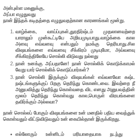
அன்புள்ள மகனுக்கு,
அப்பா எழுதுவது
நான் இந்தக் கடிதத்தை எழுதுவதற்கான காரணங்கள் மூன்று.
வாழ்க்கை, வாய்ப்புகள்,துரதிர்ஷ்டம் முதலானவற்றை
யாராலும் முன்கூட்டியே அறியமுடியாது.வாழ்க்கை கால
அளவு எவ்வளவு என்பதும் நமக்கு தெரியாது.சில
விஷயங்களை எவ்வளவு சீக்கிரம் முடியுமோ, அவ்வளவு
சீக்கிரத்திலேயே சொல்லி விடுவது நல்லது
நான் உனக்கு அப்பதானே! நான் சொல்லிக் கொடுக்காமல்
வேறு யார் சொல்லிக் கொடுப்பார்கள்?
நான் சொல்லி இருக்கும் விஷயங்கள் எவ்வளவோ கஷ்ட
நஷ்டங்களுக்குப் பிறகு தெரிந்து கொண்டவை. இவற்றை நீ
அனுபவித்து தெரிந்து கொள்வதை விட எனது அனுபவத்தின்
மூலம் தெரிந்து கொள்வது கால,பொருள் விரயங்களை
தவிர்க்கும் அல்லவா?
நான் சொல்லப் போகும் விஷயங்களை உன் மனதில் பதிய வைத்துக்
கொள்வதும் விட்டுவிடுவதும் உன் கையில்தான் இருக்கிறது.
எல்லோரும் உன்னிடம் மரியாதையாக நடந்து