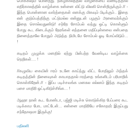
பொக்கிஷம் போன்றது. நிகழ்காலத்தில் வாழ்கையை வீணடித்தால்
எதிர்காலத்தில் வாழ்க்கை உன்னை விட்டு விலகி சென்றிருக்கும்.// -
இந்த பொன்னான வார்த்தைகள் எனக்கு மிகவும் பிடிக்கும்.. இதை
என் குடும்பத்திற்கு மட்டுமல்ல என்னுடன் பழகும் அனைவர்க்கும்
இதை சொல்வதுண்டு! சற்றே சோம்பல் வந்து ஒட்டி கொள்ளும்
போது கூட கிடைக்கும் நேரங்கள் எத்தனை மதிப்புள்ளவை என்பதை
நினைத்தாலே போதும் அடுத்த நிமிடமே சோம்பல் ஓடி போய்விடும்...
!
கடிதம் முழுக்க மனதில் ஏற்று பின்பற்ற வேண்டிய வாழ்க்கை
நெறிகள்.... !
//கழுவிய கையின் ஈரம் உடனே காய்ந்து விட்ட போதிலும் அந்தக்
கடிதத்தின் நினைவுகள் காயாததால் ஈரத்தை உங்களிடம் பரிமாறிக்
கொள்கிறேன்.// - இப்ப படிச்சவங்க மனசுல எல்லாம் இந்த கடிதம்
பசை மாதிரி ஒட்டிகிடுச்சிங்க... !
ஆஹா நான் கூட போண்டா, பஜ்ஜி மடிச்சு கொடுக்கிற பேப்பரை கூட
படிக்காம போட மாட்டேன்... என்னை மாதிரியே சகோதரர் இருப்பது
சந்தோஷமா இருக்கு!
பதிலளி