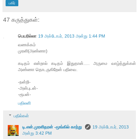
பகிர்
47 கருத்துகள்:
பெயரில்லா
19 அக்டோபர், 2013 அன்று 1:44 PM
வணக்கம்
முரளி(அண்ணா)
கடிதம் என்றால் கடிதம் இதுதான்..... அருமை வாழ்த்துக்கள்
அண்ணா தொடருகிறேன் பதிவை.
-நன்றி-
-அன்புடன்-
-ரூபன்-
பதிலளி
பதில்கள்
டி.என்.முரளிதரன் -மூங்கில் காற்று
19 அக்டோபர், 2013
அன்று 3:42 PM