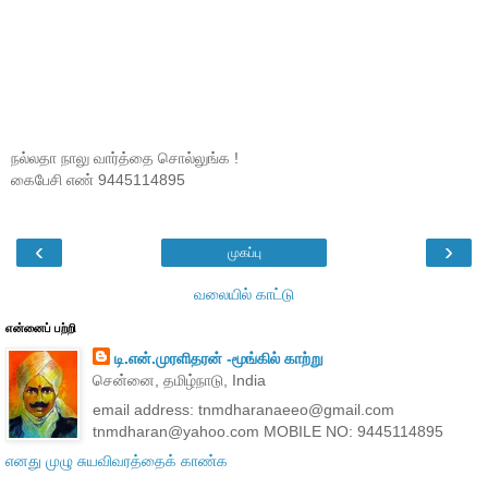
நல்லதா நாலு வார்த்தை சொல்லுங்க !
கைபேசி எண் 9445114895
‹
›
முகப்பு
வலையில் காட்டு
என்னைப் பற்றி
டி.என்.முரளிதரன் -மூங்கில் காற்று
சென்னை, தமிழ்நாடு, India
email address: tnmdharanaeeo@gmail.com
tnmdharan@yahoo.com MOBILE NO: 9445114895
எனது முழு சுயவிவரத்தைக் காண்க