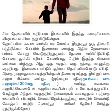
சில நேரங்களில் எதிர்பாரா இடங்களில் இருந்து சுவாரசியமாக
விஷயங்கள் கிடைத்து விடுகின்றன.
ஹோட்டலில் டிஃபன் வாங்கி வர வேண்டி இருந்தது ஒரு தினசரி
பத்திரிக்கை பேப்பரில் இலையை வைத்து அதில் தோசையை
பார்சல் செய்து கொடுத்திருந்தனர். தோசை சாப்பிட்டுவிட்டு
பேப்பரை தூக்கி எறியப் போனபோது அதில் இருந்த விஷயம்
என்னை ஈர்த்தது. அது ஒரு கடிதம். ஒரு தந்தை மகனுக்கு
எழுதியது. இலையை மட்டும் குப்பை தொட்டியில்போட்டு விட்டு
அதை முழுவதுமாக படித்தபின்தான் நினைவு வந்தது இன்னும் கை
கழுவ வில்லை என்று.. .(முந்தைய பதிவு:
தயங்காம கை
கழுவுங்க!-300வது பதிவு
) காய்ந்த கைகளை
கழுவிக்கொண்டேன். கழுவிய கையின் ஈரம் உடனே காய்ந்து விட்ட
போதிலும் அந்தக் கடிதத்தின் நினைவுகள் காயாததால் ஈரத்தை
உங்களிடம் பரிமாறிக் கொள்கிறேன்.(கருத்தை மனதில் கொண்டு
கொஞ்சம் மாற்றி அமைத்து மானே! தேனே! சேர்த்து
தந்திருக்கிறேன்)