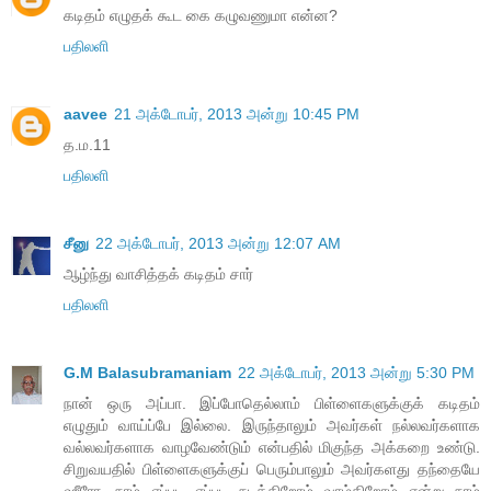
கடிதம் எழுதக் கூட கை கழுவணுமா என்ன?
பதிலளி
aavee
21 அக்டோபர், 2013 அன்று 10:45 PM
த.ம.11
பதிலளி
சீனு
22 அக்டோபர், 2013 அன்று 12:07 AM
ஆழ்ந்து வாசித்தக் கடிதம் சார்
பதிலளி
G.M Balasubramaniam
22 அக்டோபர், 2013 அன்று 5:30 PM
நான் ஒரு அப்பா. இப்போதெல்லாம் பிள்ளைகளுக்குக் கடிதம்
எழுதும் வாய்ப்பே இல்லை. இருந்தாலும் அவர்கள் நல்லவர்களாக
வல்லவர்களாக வாழவேண்டும் என்பதில் மிகுந்த அக்கறை உண்டு.
சிறுவயதில் பிள்ளைகளுக்குப் பெரும்பாலும் அவர்களது தந்தையே