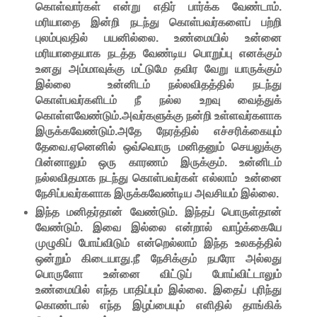
கொள்வார்கள் என்று எதிர் பார்க்க வேண்டாம்.
மரியாதை இன்றி நடந்து கொள்பவர்களைப் பற்றி
புலம்புவதில் பயனில்லை. உண்மையில் உன்னை
மரியாதையாக நடத்த வேண்டிய பொறுப்பு எனக்கும்
உனது அம்மாவுக்கு மட்டுமே தவிர வேறு யாருக்கும்
இல்லை உன்னிடம் நல்லவிதத்தில் நடந்து
கொள்பவர்களிடம் நீ நல்ல உறவு வைத்துக்
கொள்ளவேண்டும்.அவர்களுக்கு நன்றி உள்ளவர்களாக
இருக்கவேண்டும்.அதே நேரத்தில் எச்சரிக்கையும்
தேவை.ஏனெனில் ஒவ்வொரு மனிதனும் செயலுக்கு
பின்னாலும் ஒரு காரணம் இருக்கும். உன்னிடம்
நல்லவிதமாக நடந்து கொள்பவர்கள் எல்லாம் உன்னை
நேசிப்பவர்களாக இருக்கவேண்டிய அவசியம் இல்லை.
இந்த மனிதர்தான் வேண்டும். இந்தப் பொருள்தான்
வேண்டும். இவை இல்லை என்றால் வாழ்க்கையே
முழுகிப் போய்விடும் என்றெல்லாம் இந்த உலகத்தில்
ஒன்றும் கிடையாது.நீ நேசிக்கும் நபரோ அல்லது
பொருளோ உன்னை விட்டுப் போய்விட்டாலும்
உண்மையில் எந்த பாதிப்பும் இல்லை. இதைப் புரிந்து
கொண்டால் எந்த இழப்பையும் எளிதில் தாங்கிக்