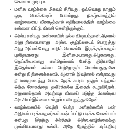
கொள்ள முடியும்.
மனித வாழ்க்கை மிகவும் சிறியது. ஒவ்வொரு நாளும்
ஒரு பொக்கிஷம் போன்றது. நிகழ்காலத்தில்
வாழ்கையை வீணடித்தால் எதிர்காலத்தில் வாழ்க்கை
உன்னை விட்டு விலகி சென்றிருக்கும்.
அன்பு என்பது உண்மையில் நல்ல விஷயம்தான்.ஆனால்
அது நிலையானது அல்ல. சூழ்நிலயைப் பொறுத்து
அது அவ்வப்போது மாறிக் கொண்டே இருக்கும்.காதல்
புனிதமானது இனிமையானது,அழகானது,
தெய்வீகமானது என்றெல்லாம் பேசித் திரியாதே!
இதெல்லாம் எல்லா பெற்றோரும் சொல்வதுதானே
என்று நீ நினைக்கலாம். ஆனால் இவற்றால் என்றாவது
நீ மனமுடைந்து போக நேரக் கூடிய சூழல் வந்தால்
அந்த சோகத்தை தவிர்க்கவே இதைக் கூறுகிறேன்.
அதனால்தான் அவற்றை மிகைப் படுத்த வேண்டிய
அவசியம்இல்லை என்றும் வலியுறுத்துகிறேன்.
வாழ்க்கையில் வெற்றி பெற்ற மனிதர்களில் பலர்
அதிகம் படிக்காதவர்கள்.கஷ்டப்பட்டு படிக்க வேண்டாம்
என்பது இதற்கு அர்த்தம் அல்ல.வாழ்க்கைக்கு
முக்கியமானது கல்வி. அதே நேரத்தில் படிப்பறிவு