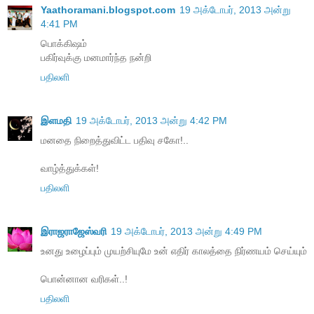
Yaathoramani.blogspot.com
19 அக்டோபர், 2013 அன்று
4:41 PM
பொக்கிஷம்
பகிர்வுக்கு மனமார்ந்த நன்றி
பதிலளி
இளமதி
19 அக்டோபர், 2013 அன்று 4:42 PM
மனதை நிறைத்துவிட்ட பதிவு சகோ!..
வாழ்த்துக்கள்!
பதிலளி
இராஜராஜேஸ்வரி
19 அக்டோபர், 2013 அன்று 4:49 PM
உனது உழைப்பும் முயற்சியுமே உன் எதிர் காலத்தை நிர்ணயம் செய்யும்
பொன்னான வரிகள்..!
பதிலளி