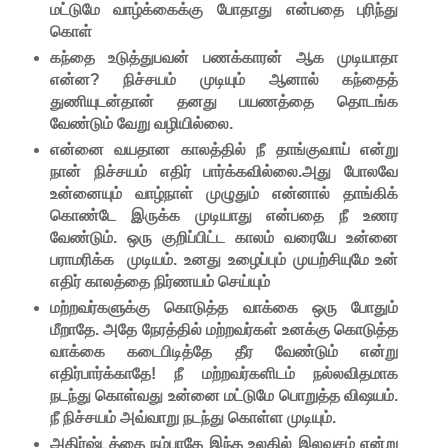
மட்டுமே வாழ்க்கைக்கு போதாது என்பதை புரிந்து
கொள்
கந்தை உடுத்துபவன் பணக்காரன் ஆக முடியாதா
என்ன? நிச்சயம் முடியும் ஆனால் கந்தைத்
துணியுடன்தான் தனது பயணத்தை தொடங்க
வேண்டும் வேறு வழியில்லை.
என்னை வயதான காலத்தில் நீ தாங்குவாய் என்று
நான் நிச்சயம் எதிர் பார்க்கவில்லை.அது போலவே
உன்னையும் வாழ்நாள் முழுதும் என்னால் தாங்கிக்
கொண்டே இருக்க முடியாது என்பதை நீ உணர
வேண்டும். ஒரு குறிப்பிட்ட காலம் வரையே உன்னை
பராமரிக்க முடியம். உனது உழைப்பும் முயற்சியுமே உன்
எதிர் காலத்தை நிர்ணயம் செய்யும்
மற்றவர்களுக்கு கொடுத்த வாக்கை ஒரு போதும்
மீறாதே. அதே நேரத்தில் மற்றவர்கள் உனக்கு கொடுத்த
வாக்கை கடைபிடித்தே தீர வேண்டும் என்று
எதிர்பார்க்காதே! நீ மற்றவர்களிடம் நல்லவிதமாக
நடந்து கொள்வது உன்னை மட்டுமே பொறுத்த விஷயம்.
நீ நிச்சயம் அவ்வாறு நடந்து கொள்ள முடியும்.
அதிர்ஷ்டத்தை நம்பாதே இந்த உலகில் இலவசம் என்று