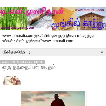
www.tnmurali.com மூங்கிலில் நுழைந்து இசையாய் எழுந்து
உங்கள் உள்ளம் புகுவேனா?www.tnmurali.com
▼
சனி, 19 அக்டோபர், 2013
ஒரு தந்தையின் கடிதம்