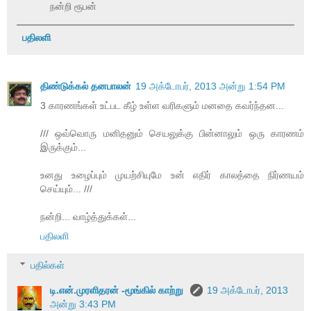
நன்றி ரூபன்
பதிலளி
திண்டுக்கல் தனபாலன்
19 அக்டோபர், 2013 அன்று 1:54 PM
3 காரணங்கள் உட்பட கீழ் உள்ள வரிகளும் மனதை கவர்ந்தன...
/// ஒவ்வொரு மனிதனும் செயலுக்கு பின்னாலும் ஒரு காரணம்
இருக்கும்...
உனது உழைப்பும் முயற்சியுமே உன் எதிர் காலத்தை நிர்ணயம்
செய்யும்... ///
நன்றி... வாழ்த்துக்கள்...
பதிலளி
பதில்கள்
டி.என்.முரளிதரன் -மூங்கில் காற்று
19 அக்டோபர், 2013
அன்று 3:43 PM