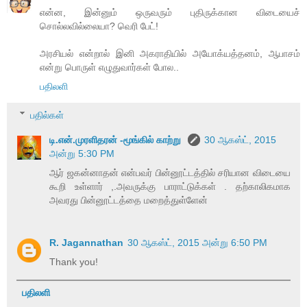
என்ன, இன்னும் ஒருவரும் புதிருக்கான விடையைச்
சொல்லவில்லையா? வெரி பேட்!
அரசியல் என்றால் இனி அகராதியில் அயோக்யத்தனம், ஆபாசம்
என்று பொருள் எழுதுவார்கள் போல..
பதிலளி
பதில்கள்
டி.என்.முரளிதரன் -மூங்கில் காற்று
30 ஆகஸ்ட், 2015
அன்று 5:30 PM
ஆர் ஜகன்னாதன் என்பவர் பின்னூட்டத்தில் சரியான விடையை
கூறி உள்ளார் ,.அவருக்கு பாராட்டுக்கள் . தற்காலிகமாக
அவரது பின்னூட்டத்தை மறைத்துள்ளேன்
R. Jagannathan
30 ஆகஸ்ட், 2015 அன்று 6:50 PM
Thank you!
பதிலளி