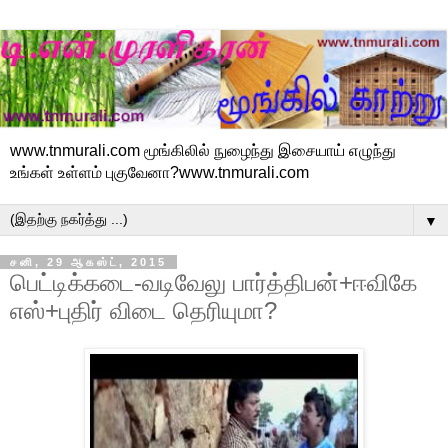
www.tnmurali.com மூங்கிலில் நுழைந்து இசையாய் எழுந்து
உங்கள் உள்ளம் புகுவேனா?www.tnmurali.com
▼
சனி, 29 ஆகஸ்ட், 2015
பெட்டிக்கடை-வடிவேலு பார்த்திபன்+ஈவிகே
எஸ்+புதிர் விடை தெரியுமா?