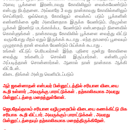
அளவு பூக்களை இரண்டாவது கோவிலிலும் வைக்கவேண்டும்
என்பது நிபந்தனை. அவ்வாறே 3 வது நான்காவது கோவில்களிலும்
செய்கிறார். ஒவ்வொரு கோவிலும் வைக்கப் படும் பூக்களின்
எண்ணிக்கை ஒரே அளவினதாக இருக்க வேண்டும். மீதமுள்ள
பூக்கள் இரண்டு மடங்காக்க்பட வேண்டும் என்பதையும் நினைவில்
கொள்ளுங்கள் . நான்காவது கோவிலில் பூக்களை வைத்து விட்டு
வரும்போது மீதம் ஏதும் இருக்கக் கூடாது . எந்த தாமரைப் பூவையும்
முழுதாகத் தான் வைக்க வேண்டும் பிய்க்கக் கூடாது .
உங்கள் வீட்டுப் பெரியவர்கள் இந்த புதிரை மூன்று கோவிலை
வைத்து உங்களிடம் சொல்லி இருப்பார்கள். என்னிடமும்
அப்படித்தான் சொன்னார்கள். ஆனால் நான் நான்காக ஆக்கி
விட்டேன்.
விடை திங்கள் அன்று வெளியிடப்படும்
ஆர் ஜகன்னாதன் என்பவர் பின்னூட்டத்தில் சரியான விடையை
கூறி உள்ளார் ,.அவருக்கு பாராட்டுக்கள் . தற்காலிகமாக அவரது
பின்னூட்டத்தை மறைத்துள்ளேன்.
ஜெயதேவ்தாசும் சரியான வழிமுறையில் விடையை கணக்கிட்டு மிக
சரியாக கூறி விட்டார். அவருக்கும் பாராட்டுக்கள் . அவரது
பின்னூட்டத்தையும் தற்காலிகமாக மறைத்திருக்கிறேன்.