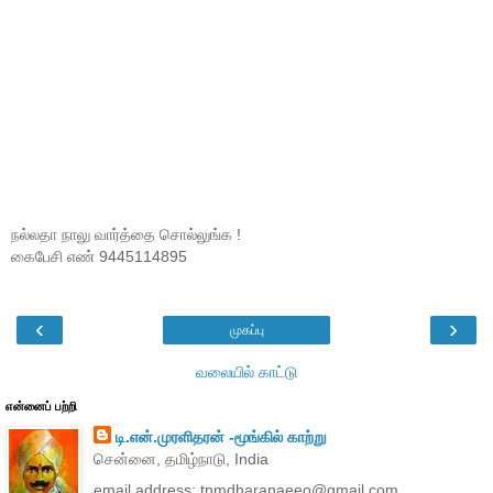
நல்லதா நாலு வார்த்தை சொல்லுங்க !
கைபேசி எண் 9445114895
‹
›
முகப்பு
வலையில் காட்டு
என்னைப் பற்றி
டி.என்.முரளிதரன் -மூங்கில் காற்று
சென்னை, தமிழ்நாடு, India
email address: tnmdharanaeeo@gmail.com