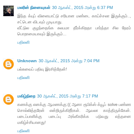
மலரின் நினைவுகள்
30 ஆகஸ்ட், 2015 அன்று 6:37 PM
இந்த க்யுப் விளையாட்டு சரியான மண்டை காய்ச்சலா இருக்கும்..,
சட்டென விடவும் முடியாது.
வீட்டுல குழந்தைங்க சுலபமா தீர்க்கிறதா பார்த்தா சில நேரம்
பொறாமையாவும் இருக்கும்...
பதிலளி
Unknown
30 ஆகஸ்ட், 2015 அன்று 7:04 PM
பல்சுவைப் பதிவு இரசித்தேன்!
பதிலளி
மகிழ்நிறை
30 ஆகஸ்ட், 2015 அன்று 7:17 PM
கணக்கு எனக்கு ஆமணக்கு:(( ஆனா ரூபிக்ஸ் க்யூப் solve பண்ண
சொல்லித்தரேன் என்றிருக்கிறீர்கள். ஆவலா காத்திருக்கேன்.
படைப்பாளிக்கு படைப்பு அங்கீகரிக்க படுவது எத்தனை
மகிழ்ச்சியானது!
பதிலளி