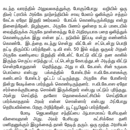
கடந்த வாரத்தில் அலுவலகத்துக்கு போகும்போது வழியில் ஒரு
திடீர் ட்ராபிக் அங்கே நாற்சந்தியில் சாவு மேளம் ஒலிக்கும் சத்தம்
கேட்க ஏதோ இறுதி ஊர்வலம் போய்க் கொண்டிருக்கிறது என்று
நினைத்தேன். நிழற்குடை அருகே பிணம் ஒன்றை உடல் பாடையில்
வைத்திருக்க அருகே நான்கைந்து பேர் அதிரடியாக பறை ஒலித்துக்
கொண்டிருக்க இது என்ன நட்ட நடுவில் இப்படி என்று எண்ணிக்
கொண்டே இடத்தை கடந்து சென்று விட்டேன் சட்டென்று பொறி
தட்டி திரும்பிப் பார்த்தேன். டி.வி எஸ். 50 இல் வந்த ஒருவர் அதன்
அருகே வண்டியை நிறுத்தி ஸ்டேன்ட் போட்டு விட்டு தன காலில்
இருந்த செருப்ப எடுத்து பட் பட்டென்று கோபத்துடன் அடித்து விட்டு
சென்றபோதுதான் தெரிந்தது. அது ஈ வி. கே.எஸ். சின் உருவக
பொம்மை என்பது பக்கத்தில் போஸ்டரில் ஈ.வி.கே.எஸசுக்கு
கண்டனம் போஸ்டர் ஓட்டப் பட்டிருந்தது. அருகே சில போலீசார்
நின்று வேடிக்கை பார்த்துக் கொண்டிருந்தனர். ஈ.வி.கே.எஸ ஏதோ
சர்ச்சைக்குரியதை சொல்லி இருக்கிறார் என்பது மட்டும் புரிந்தது.
அன்று செய்தித் தாளோ தொலைக்காட்சியில் செய்தியோ
பார்க்காததால் அவர் என்ன சொன்னார் என்பது அப்போது
தெரியவில்லை. பிறகு அறிந்தேன். யூ ட்யூபிலும் பார்த்தேன்.
மோடி ஜெயலலிதா சந்திப்பை ஆபாசமாகப் பேசியதன்
விளைவுதான் அது. அவர் பேசியது கட்சிக்கோ தனி
மனிதனுக்கும் இழுக்கைத் தான் தேடித் தரும். ஒரு மூத்த அரசியல்