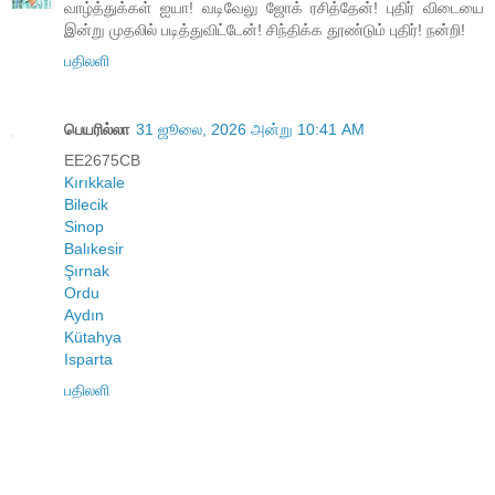
வாழ்த்துக்கள் ஐயா! வடிவேலு ஜோக் ரசித்தேன்! புதிர் விடையை
இன்று முதலில் படித்துவிட்டேன்! சிந்திக்க தூண்டும் புதிர்! நன்றி!
பதிலளி
பெயரில்லா
31 ஜூலை, 2026 அன்று 10:41 AM
EE2675CB
Kırıkkale
Bilecik
Sinop
Balıkesir
Şırnak
Ordu
Aydın
Kütahya
Isparta
பதிலளி