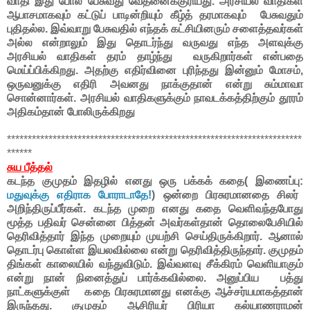
வாதி இது போல் பேசுவது வேதனைக்குரியது. அரசியல் வாதிகள்
ஆபாசமாகவும் கட்டுப் பாடின்றியும் கீழ்த் தரமாகவும் பேசுவதும்
புதிதல்ல. இவ்வாறு பேசுவதில் எந்தக் கட்சியினரும் சளைத்தவர்கள்
அல்ல என்றாலும் இது தொடர்ந்து வருவது எந்த அளவுக்கு
அரசியல் வாதிகள் தரம் தாழ்ந்து வருகிறார்கள் என்பதை
மெய்ப்பிக்கிறது. அதற்கு எதிர்வினை புரிந்தது இன்னும் மோசம்,
ஒருவனுக்கு எதிரி அவனது நாக்குதான் என்று சும்மாவா
சொன்னார்கள். அரசியல் வாதிகளுக்கும் நாவடக்கத்திற்கும் தூரம்
அதிகம்தான் போலிருக்கிறது
***********************************************************************
******
சுய பீத்தல்
கடந்த குமுதம் இதழில் எனது ஒரு பக்கக் கதை( இணைப்பு:
மதுவுக்கு எதிராக போராடாதே!
) ஒன்றை பிரசுரமானதை சிலர்
அறிந்திருப்பீர்கள். கடந்த முறை எனது கதை வெளிவந்தபோது
மூத்த பதிவர் சென்னை பித்தன் அவர்கள்தான் தொலைபேசியில்
தெரிவித்தார் இந்த முறையும் முயற்சி செய்திருக்கிறார். ஆனால்
தொடர்பு கொள்ள இயலவில்லை என்று தெரிவித்திருந்தார். குமுதம்
திங்கள் காலையில் வந்துவிடும். இவ்வளவு சீக்கிரம் வெளியாகும்
என்று நான் நினைத்துப் பார்க்கவில்லை
. அனுப்பிய பத்து
நாட்களுக்குள் கதை பிரசுரமானது எனக்கு ஆச்சர்யமாகத்தான்
இருந்தது. குமுதம் ஆசிரியர் பிரியா கல்யாணராமன்