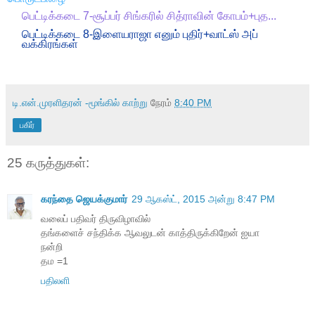
பெட்டிக்கடை 7-சூப்பர் சிங்கரில் சித்ராவின் கோபம்+புத...
பெட்டிக்கடை 8-இளையராஜா எனும் புதிர்+வாட்ஸ் அப்
வக்கிரங்கள்
டி.என்.முரளிதரன் -மூங்கில் காற்று
நேரம்
8:40 PM
பகிர்
25 கருத்துகள்:
கரந்தை ஜெயக்குமார்
29 ஆகஸ்ட், 2015 அன்று 8:47 PM
வலைப் பதிவர் திருவிழாவில்
தங்களைச் சந்திக்க ஆவலுடன் காத்திருக்கிறேன் ஐயா
நன்றி
தம =1
பதிலளி