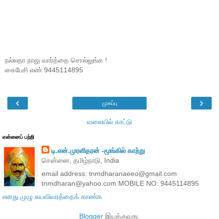
நல்லதா நாலு வார்த்தை சொல்லுங்க !
கைபேசி எண் 9445114895
‹
›
முகப்பு
வலையில் காட்டு
என்னைப் பற்றி
டி.என்.முரளிதரன் -மூங்கில் காற்று
சென்னை, தமிழ்நாடு, India
email address: tnmdharanaeeo@gmail.com
tnmdharan@yahoo.com MOBILE NO: 9445114895
எனது முழு சுயவிவரத்தைக் காண்க
Blogger
இயக்குவது.