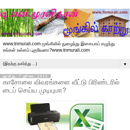
www.tnmurali.com மூங்கிலில் நுழைந்து இசையாய் எழுந்து
உங்கள் உள்ளம் புகுவேனா?www.tnmurali.com
▼
ஞாயிறு, 7 ஜூலை, 2013
காசோலை விவரங்களை வீட்டு பிரிண்டரில்
டைப் செய்ய முடியுமா?