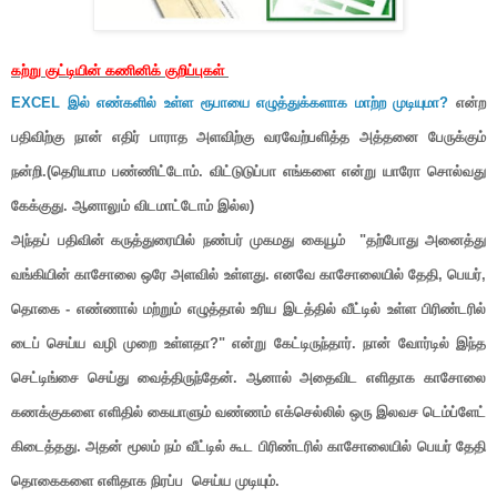
கற்று குட்டியின் கணினிக் குறிப்புகள்
EXCEL இல் எண்களில் உள்ள ரூபாயை எழுத்துக்களாக மாற்ற முடியுமா?
என்ற
பதிவிற்கு நான் எதிர் பாராத அளவிற்கு வரவேற்பளித்த அத்தனை பேருக்கும்
நன்றி.(தெரியாம பண்ணிட்டோம். விட்டுடுப்பா எங்களை என்று யாரோ சொல்வது
கேக்குது. ஆனாலும் விடமாட்டோம் இல்ல)
அந்தப் பதிவின் கருத்துரையில் நண்பர் முகமது கையூம் "தற்போது அனைத்து
வங்கியின் காசோலை ஒரே அளவில் உள்ளது. எனவே காசோலையில் தேதி, பெயர்,
தொகை - எண்ணால் மற்றும் எழுத்தால் உரிய இடத்தில் வீட்டில் உள்ள பிரிண்டரில்
டைப் செய்ய வழி முறை உள்ளதா?" என்று கேட்டிருந்தார். நான் வோர்டில் இந்த
செட்டிங்சை செய்து வைத்திருந்தேன். ஆனால் அதைவிட எளிதாக காசோலை
கணக்குகளை எளிதில் கையாளும் வண்ணம் எக்செல்லில் ஒரு இலவச டெம்ப்ளேட்
கிடைத்தது. அதன் மூலம் நம் வீட்டில் கூட பிரிண்டரில் காசோலையில் பெயர் தேதி
தொகைகளை எளிதாக நிரப்ப செய்ய முடியும்.