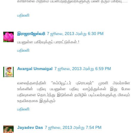
காசோலை அதிகம் பயன்படுத்துவர்களுக்கு பலன் தரும் பகிர்வு.....
பதிலளி
இராஜராஜேஸ்வரி
7 ஜூலை, 2013 அன்று 6:30 PM
பயனுள்ள பகிர்வுக்குப் பாராட்டுக்கள்.!
பதிலளி
Avargal Unmaigal
7 ஜூலை, 2013 அன்று 6:59 PM
வலைத்தளத்தின் "கம்பியூட்டர் புரொபஷர்" முரளி அவர்களே
உங்களின் பதிவு பயனுள்ள பதிவு வாழ்த்துக்கள் இது போல
பதிவுகளை தொடர்ந்து இடுங்கள் தமிழில் படிப்பவர்களுக்கு மிகவும்
உதவிகரமாக இருக்கும்
பதிலளி
Jayadev Das
7 ஜூலை, 2013 அன்று 7:54 PM