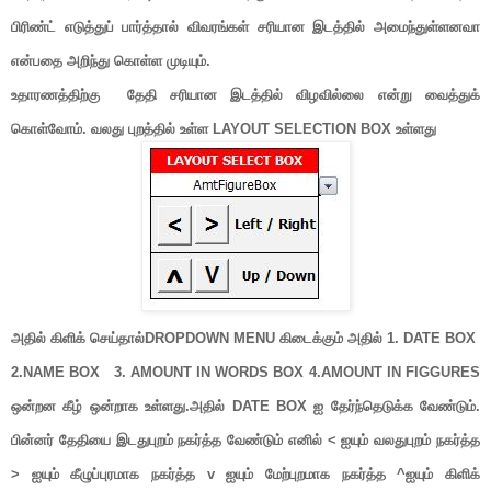
பிரிண்ட் எடுத்துப் பார்த்தால் விவரங்கள் சரியான இடத்தில் அமைந்துள்ளனவா
என்பதை அறிந்து கொள்ள முடியும்.
உதாரணத்திற்கு தேதி சரியான இடத்தில் விழவில்லை என்று வைத்துக்
கொள்வோம். வலது புறத்தில் உள்ள LAYOUT SELECTION BOX உள்ளது
அதில் கிளிக் செய்தால்DROPDOWN MENU கிடைக்கும் அதில் 1. DATE BOX
2.NAME BOX 3. AMOUNT IN WORDS BOX 4.AMOUNT IN FIGGURES
ஒன்றன கீழ் ஒன்றாக உள்ளது.அதில் DATE BOX ஐ தேர்ந்தெடுக்க வேண்டும்.
பின்னர் தேதியை இடதுபுறம் நகர்த்த வேண்டும் எனில் < ஐயும் வலதுபுறம்
நகர்த்த
> ஐயும் கீழுப்புரமாக நகர்த்த v ஐயும் மேற்புறமாக நகர்த்த ^ஐயும் கிளிக்