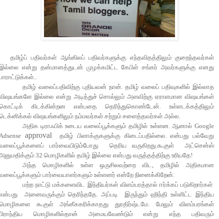
தமிழ்ப் பதிவர்கள் ஆங்கிலப் பதிவர்களுக்கு எந்தவிதத்திலும் குறைந்தவர்கள்
இல்லை என்று தன்மானத்துடன் முழக்கமிட்ட கேபிள் சங்கர் அவர்களுக்கு எனது
பாராட்டுக்கள்..
தமிழ் வலைப்பதிவிற்கு புதியவன் நான். தமிழ் வலைப் பதிவுகளில் இல்லாத
விஷயங்களே இல்லை என்று அடித்துச் சொல்லும் அளவிற்கு ஏராளமான விஷயங்கள்
கொட்டிக் கிடக்கின்றன என்பதை தெரிந்துகொண்டேன். உள்ளடக்கத்திலும்
டெக்னிக்கல் விஷயங்களிலும் நம்மவர்கள் சற்றும் சளைத்தவர்கள் அல்ல.
அதிக டிராஃபிக் உடைய வலைப்பூக்களும் தமிழில் உள்ளன. ஆனால் Google
approval
Adsense
தமிழ் பிளாக்குகளுக்கு கிடைப்பதில்லை. என்பது பல்வேறு
வலைப்பூக்களைப் பார்வையிடும்போது தெரிய வருகிறது.கூகுள் அட்சென்ஸ்
அனுமதிக்கும் 32 மொழிகளில் தமிழ் இல்லை என்பது வருத்தத்திற்கு உரியதே!
அந்த மொழிகளில் உள்ள ஒருசிலவற்றை விட, தமிழில் அதிகமான
வலைப்பூக்களும் பார்வையாளர்களும் உள்ளனர் என்றே நினைக்கிறேன்.
மற்ற நாட்டு மக்களைவிட இந்தியர்கள் விளம்பரத்தால் ஈர்க்கப் படுகிறார்கள்
என்பது அனைவருக்கும் தெரிந்ததே. அப்படி இருந்தும் ஹிந்தி உள்ளிட்ட இந்திய
மொழிகளை கூகுள் அங்கீககரிக்காதது துரதிர்ஷ்டமே. மேலும் விளம்பரங்கள்
பிராந்திய மொழிகளில்தான் அமையவேண்டும் என்று எந்த பதிவரும்