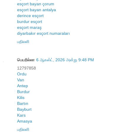
esçort bayan çorum
esçort bayan antalya
derince esçort
burdur esçort
esçort maraş
diyarbakır esçort numaraları
பதிலளி
பெயரில்லா
6 ஆகஸ்ட், 2026 அன்று 9:48 PM
12797858
Ordu
Van
Antep
Burdur
Kilis
Bartın
Bayburt
Kars
Amasya
பதிலளி