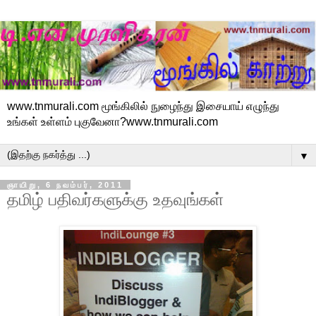
www.tnmurali.com மூங்கிலில் நுழைந்து இசையாய் எழுந்து
உங்கள் உள்ளம் புகுவேனா?www.tnmurali.com
▼
ஞாயிறு, 6 நவம்பர், 2011
தமிழ் பதிவர்களுக்கு உதவுங்கள்