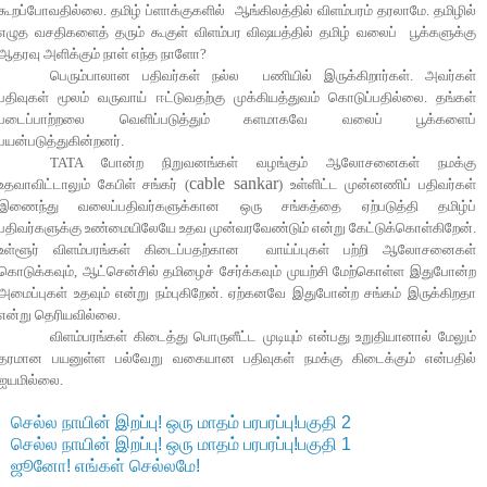
கூறப்போவதில்லை. தமிழ் ப்ளாக்குகளில் ஆங்கிலத்தில் விளம்பரம் தரலாமே. தமிழில்
எழுத வசதிகளைத் தரும் கூகுள் விளம்பர விஷயத்தில் தமிழ் வலைப் பூக்களுக்கு
ஆதரவு அளிக்கும் நாள் எந்த நாளோ?
பெரும்பாலான பதிவர்கள் நல்ல பணியில் இருக்கிறார்கள். அவர்கள்
பதிவுகள் மூலம் வருவாய் ஈட்டுவதற்கு முக்கியத்துவம் கொடுப்பதில்லை. தங்கள்
படைப்பாற்றலை வெளிப்படுத்தும் களமாகவே வலைப் பூக்களைப்
பயன்படுத்துகின்றனர்.
TATA போன்ற நிறுவனங்கள் வழங்கும் ஆலோசனைகள் நமக்கு
cable sankar
உதவாவிட்டாலும் கேபிள் சங்கர் (
) உள்ளிட்ட முன்னணிப் பதிவர்கள்
இணைந்து வலைப்பதிவர்களுக்கான ஒரு சங்கத்தை ஏற்படுத்தி தமிழ்ப்
பதிவர்களுக்கு உண்மையிலேயே உதவ முன்வரவேண்டும் என்று கேட்டுக்கொள்கிறேன்.
உள்ளூர் விளம்பரங்கள் கிடைப்பதற்கான வாய்ப்புகள் பற்றி ஆலோசனைகள்
கொடுக்கவும், ஆட்சென்சில் தமிழைச் சேர்க்கவும் முயற்சி மேற்கொள்ள இதுபோன்ற
அமைப்புகள் உதவும் என்று நம்புகிறேன். ஏற்கனவே இதுபோன்ற சங்கம் இருக்கிறதா
என்று தெரியவில்லை.
விளம்பரங்கள் கிடைத்து பொருளீட்ட முடியும் என்பது உறுதியானால் மேலும்
தரமான பயனுள்ள பல்வேறு வகையான பதிவுகள் நமக்கு கிடைக்கும் என்பதில்
ஐயமில்லை.
செல்ல நாயின் இறப்பு! ஒரு மாதம் பரபரப்பு!பகுதி 2
செல்ல நாயின் இறப்பு! ஒரு மாதம் பரபரப்பு!பகுதி 1
ஜூனோ! எங்கள் செல்லமே!