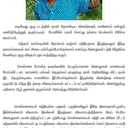
வடிவேலு ஒரு படத்தில் தான் தோண்டிய கிணற்றைக் காணோம் என்றும்
கண்டுபிடித்துத் தரும்படியும் போலீசில் புகார் செய்து நம்மை யெல்லாம் சிரிக்க
வைப்பார்.
அந்தக் காமெடியின் நோக்கம் லஞ்சம் பற்றியதாக இருந்தாலும் இந்த
நகைச்சுவைக் காட்சியை பார்க்கும்போதெல்லாம் எனக்கு கிணறுகள் பற்றி சிந்திக்க
வேண்டிய ஒரு விஷயம் ஞாபகத்திற்கு வரும்.
சென்னை போன்ற நகரங்களில் பெரும்பாலான கிணறுகள் காணாமல்
போய்விட்டன. காரணம் மக்கள் நெருக்கம் நாளுக்கு நாள் அதிகரித்து விட்டதால்
இட நெருக்கடியை சமாளிக்க இப்போதெல்லாம் இருக்கிற கிணற்றை எல்லாம்
மூடிவிட்டு அந்த இடத்தை வீணடிக்காமல் கட்டடம் கட்டிவிடுகிறார்கள். கிணற்றுக்கு
பதிலாக ஆழ் துளைக் குழாய்கள் அமைத்து விடுகிரார்கள்.
சென்னையைச் சுற்றியுள்ள புறநகர் பகுதிகளிலும் இதே நிலைதான்.முன்பு
இங்கெல்லாம் விவசாய நிலங்கள் இருந்தன. விவசாயத்திற்காக மிகப் பெரிய
கிணறுகள் பயன்படுத்தப்பட்டன. தற்போது சென்னையைச் சுற்றி பல கிலோ மீட்டர்
சுற்றளவில் விவசாயம் நடப்பதில்லை. விவசாய நிலங்களெல்லாம் ப்ளாட்டுகளாக மாறி