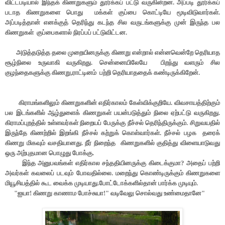
விட்டபடியால் இந்தக் கிணறுகளும் தூர்க்கப் பட்டு வருகின்றன. அப்படி தூர்க்கப்
படாத கிணறுகளை பொது மக்கள் குப்பை கொட்டியே மூடிவிடுவார்கள்.
அப்படித்தான் எனக்குத் தெரிந்து கடந்த சில வருடங்களுக்கு முன் இருந்த பல
கிணறுகள் குப்பைகளால் நிரப்பப் பட்டுவிட்டன.
அடுத்தடுத்த தலை முறையினருக்கு கிணறு என்றால் என்னவென்றே தெரியாத
சூழ்நிலை உருவாகி வருகிறது. சென்னையிலேயே பிறந்து வளரும் சில
குழந்தைகளுக்கு கிணறு,ராட்டினம் பற்றி தெரியாததைக் கண்டிருக்கிறேன்.
கிராமங்களிலும் கிணறுகளின் எதிர்காலம் கேள்விக்குறியே. விவசாயத்திற்கும்
பல இடங்களில் ஆழ்துளைக் கிணறுகள் பயன்படுத்தும் நிலை ஏற்பட்டு வருகிறது.
கிராமப்புறத்தில் உள்ளவர்கள் நிறையப் பேருக்கு நீச்சல் தெரிந்திருக்கும். சிறுவயதில்
இருந்தே கிணற்றில் இறங்கி நீச்சல் கற்றுக் கொள்வார்கள். நீச்சல் பழக தரைக்
கிணறு மிகவும் வசதியானது. நீர் நிறைந்த கிணறுகளில் குதித்து விளையாடுவது
ஒரு அற்புதமான பொழுது போக்கு.
இந்த அனுபவங்கள் எதிர்கால சந்ததியினருக்கு கிடைக்குமா? அதைப் பற்றி
அவர்கள் கவலைப் படவும் போவதில்லை. மறைந்து கொண்டிருக்கும் கிணறுகளை
மியூசியத்தில் கூட வைக்க முடியாது.
போட்டோக்களில்தான் பார்க்க முடியும்.
"ஐயா! கிணறு காணாம போச்சுயா!" வடிவேலு சொல்வது உண்மைதானே"